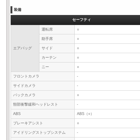
装備
セーフティ
運転席
○
助手席
○
エアバッグ
サイド
○
カーテン
○
ニー
○
フロントカメラ
-
サイドカメラ
-
バックカメラ
○
頸部衝撃緩和ヘッドレスト
-
ABS
ABS（○）
ブレーキアシスト
○
アイドリングストップシステム
-