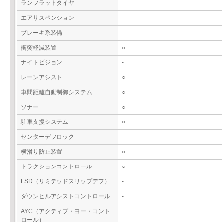
ランフラットタイヤ
-
エアサスペンション
-
ブレーキ系装備
-
衝突軽減装置
○
ナイトビジョン
-
レーンアシスト
○
車間距離自動制御システム
○
ソナー
○
駐車支援システム
○
センターデフロック
-
横滑り防止装置
○
トラクションコントロール
○
LSD（リミテッドスリップデフ）
-
ダウンヒルアシストコントロール
-
AYC（アクティブ・ヨー・コント
-
ロール）