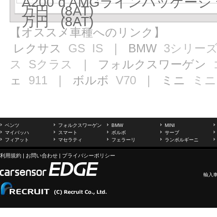
A200 d AMGラインパッケージ 
万円 (8AT)
万円 (8AT)
【オススメ車種へのリンク】
レクサス
GS
IS
｜ BMW
3シリー
ス
Sクラス
｜ フォルクスワーゲン
ェ
911
｜ ボルボ
V70
｜ ミニ
ミニ
ベンツ
フォルクスワーゲン
BMW
MINI
マイバッハ
スマート
ボルボ
サーブ
フィアット
マセラティ
フェラーリ
ランボルギーニ
利用規約
|
お問い合わせ
|
プライバシーポリシー
輸入