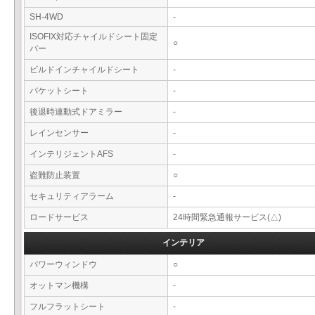
SH-4WD
-
ISOFIX対応チャイルドシート固定
○
バー
ビルドインチャイルドシート
-
バケットシート
-
後退時連動式ドアミラー
-
レインセンサー
-
インテリジェントAFS
-
盗難防止装置
○
セキュリティアラーム
-
ロードサービス
24時間緊急通報サービス(△)
インテリア
パワーウィンドウ
○
オットマン機構
-
フルフラットシート
-