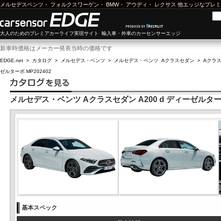
メルセデスベンツ
・
フォルクスワーゲン
・
BMW
・
アウディ
・
レクサス
他エッジなプレミ
大人のためのプレミアカーライフ実現サイト 輸入車・外車のカーセンサーエッジ
新車時価格はメーカー発表当時の価格です
EDGE.net
>
カタログ
>
メルセデス・ベンツ
>
メルセデス・ベンツ Aクラスセダン
>
Aクラス
ゼルターボ MP202402
メルセデス・ベンツ Aクラスセダン A200 d ディーゼルターボ 
基本スペック