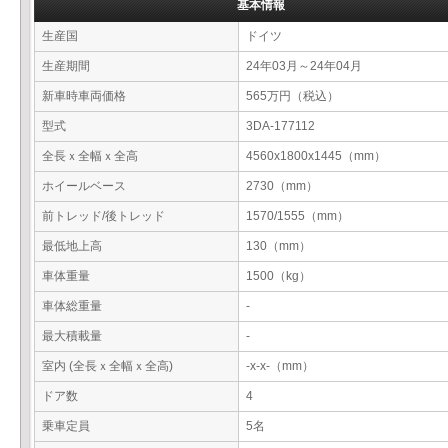
基本情報
生産国
ドイツ
生産期間
24年03月～24年04月
新車時車両価格
565万円（税込）
型式
3DA-177112
全長ｘ全幅ｘ全高
4560x1800x1445（mm）
ホイールベース
2730（mm）
前トレッド/後トレッド
1570/1555（mm）
最低地上高
130（mm）
車体重量
1500（kg）
車体総重量
-
最大積載量
-
室内 (全長ｘ全幅ｘ全高)
-x-x-（mm）
ドア数
4
乗車定員
5名