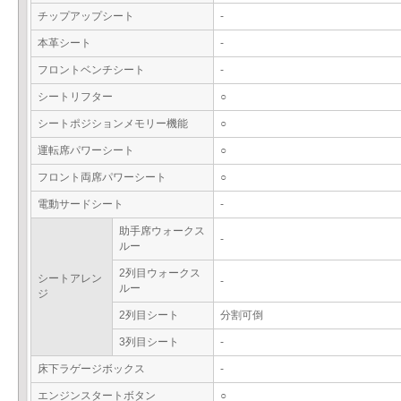
チップアップシート
-
本革シート
-
フロントベンチシート
-
シートリフター
○
シートポジションメモリー機能
○
運転席パワーシート
○
フロント両席パワーシート
○
電動サードシート
-
助手席ウォークス
-
ルー
2列目ウォークス
シートアレン
-
ルー
ジ
2列目シート
分割可倒
3列目シート
-
床下ラゲージボックス
-
エンジンスタートボタン
○