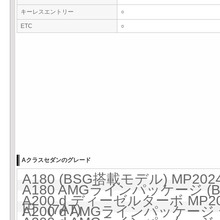
キーレスエントリー
○
ETC
○
Aクラスセダンのグレード
A180 (BSG搭載モデル) MP202
A180 AMGラインパッケージ (B
A200 d ディーゼルターボ MP20
円 (7AT)
A200 d AMGラインパッケージ 