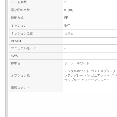
シート列数
2
最小回転半径
5（m）
駆動方式
FF
ミッション
8AT
ミッション位置
コラム
AI-SHIFT
-
マニュアルモード
○
4WS
-
標準色
ポーラーホワイト
デジタルホワイト コスモスブラック
オプション色
ンテングレー パタゴニアレッド ス
ラルブルー ハイテックシルバー
掲載コメント
-