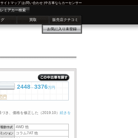
サイトマップ
|
お問い合わせ
|
中古車ならカーセンサー
レミアカー検索
ログ
買取
販売店クチコミ
お気に入り
未登録
2448
3376
～
万円
万円
基づき、価格を修正した（2019.10）
続きを
4WD 他
コラム7AT 他