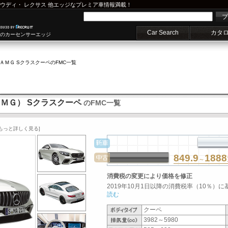
ウディ
・
レクサス
他エッジなプレミア車情報満載！
プ
Car Search
カタ
車のカーセンサーエッジ
ＡＭＧ Sクラスクーペ
のFMC一覧
ＡＭＧ） Sクラスクーペ
のFMC一覧
[もっと詳しく見る]
849.9
1888
～
消費税の変更により価格を修正
2019年10月1日以降の消費税率（10％）に
読む
クーペ
3982～5980