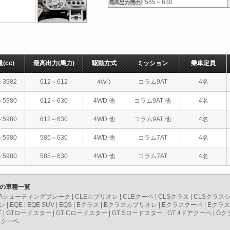
585～630
量
(cc)
最高出力
(馬力)
駆動方式
ミッション
乗車定員
～3982
612～612
コラム9AT
4名
4WD
～5980
612～630
4WD 他
コラム9AT 他
4名
～5980
612～630
4WD 他
コラム9AT 他
4名
～5980
585～630
4WD 他
コラム7AT
4名
～5980
585～630
4WD 他
コラム7AT
4名
）の車種一覧
LAシューティングブレーク
|
CLEカブリオレ
|
CLEクーペ
|
CLSクラス
|
CLSクラス
ン
|
EQE
|
EQE SUV
|
EQS
|
Eクラス
|
Eクラスカブリオレ
|
Eクラスクーペ
|
Eクラ
T
|
GTロードスター
|
GT Cロードスター
|
GT Sロードスター
|
GT 4ドアクーペ
|
Gク
スクーペ