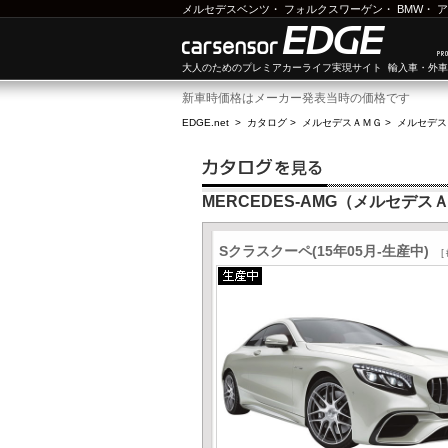
メルセデスベンツ
・
フォルクスワーゲン
・
BMW
・
ア
大人のためのプレミアカーライフ実現サイト 輸入車・外
新車時価格はメーカー発表当時の価格です
EDGE.net
>
カタログ
>
メルセデスＡＭＧ
>
メルセデス
MERCEDES-AMG（メルセデス
Sクラスクーペ(15年05月-生産中)