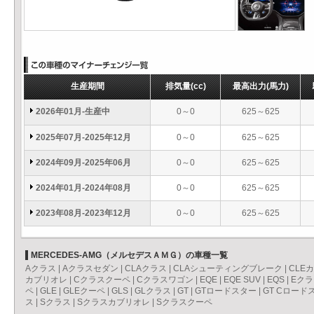
生産期間
排気量
(cc)
最高出力
(馬力)
2026年01月-生産中
0～0
625～625
2025年07月-2025年12月
0～0
625～625
2024年09月-2025年06月
0～0
625～625
2024年01月-2024年08月
0～0
625～625
2023年08月-2023年12月
0～0
625～625
MERCEDES-AMG（メルセデスＡＭＧ）の車種一覧
Aクラス
|
Aクラスセダン
|
CLAクラス
|
CLAシューティングブレーク
|
CLE
カブリオレ
|
Cクラスクーペ
|
Cクラスワゴン
|
EQE
|
EQE SUV
|
EQS
|
Eクラ
ペ
|
GLE
|
GLEクーペ
|
GLS
|
GLクラス
|
GT
|
GTロードスター
|
GT Cロード
ス
|
Sクラス
|
Sクラスカブリオレ
|
Sクラスクーペ