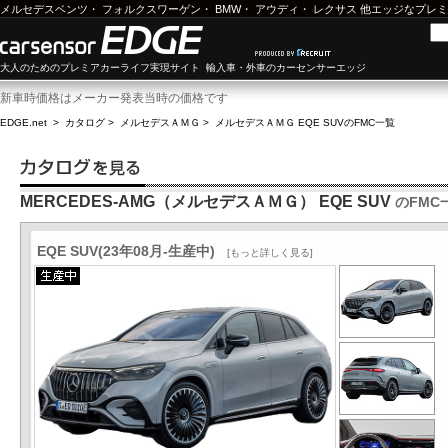
メルセデスベンツ
・
フォルクスワーゲン
・
BMW
・
アウディ
・
レクサス
他エッジなプレミ
大人のためのプレミアカーライフ実現サイト 輸入車・外車のカーセンサーエッジ
新車時価格はメーカー発表当時の価格です
EDGE.net
>
カタログ
>
メルセデスＡＭＧ
>
メルセデスＡＭＧ EQE SUV
のFMC一覧
MERCEDES-AMG（メルセデスＡＭＧ） EQE SUV
のFMC
EQE SUV(23年08月-生産中)
[もっと詳しく見る]