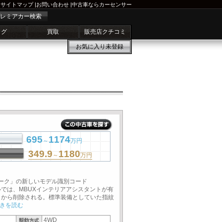
サイトマップ
|
お問い合わせ
|
中古車ならカーセンサー
レミアカー検索
ログ
買取
販売店クチコミ
お気に入り
未登録
695
1174
～
万円
349.9
1180
～
万円
ブレーク」の新しいモデル識別コード
デルでは、MBUXインテリアアシスタントが有
」から削除される。標準装備としていた指紋
きを読む
4WD