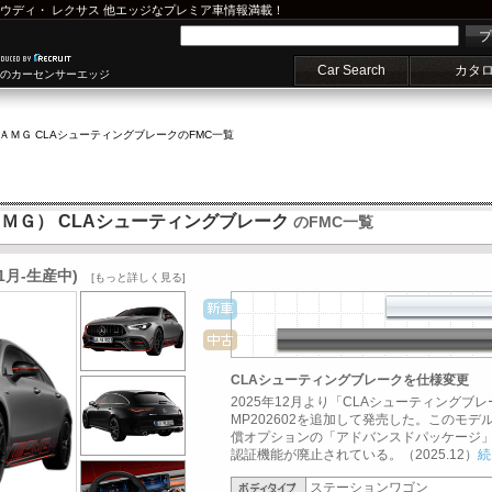
ウディ
・
レクサス
他エッジなプレミア車情報満載！
プ
Car Search
カタ
車のカーセンサーエッジ
ＡＭＧ CLAシューティングブレーク
のFMC一覧
スＡＭＧ） CLAシューティングブレーク
のFMC一覧
1月-生産中)
[もっと詳しく見る]
CLAシューティングブレークを仕様変更
2025年12月より「CLAシューティング
MP202602を追加して発売した。このモ
償オプションの「アドバンスドパッケージ
認証機能が廃止されている。（2025.12）
続
ステーションワゴン