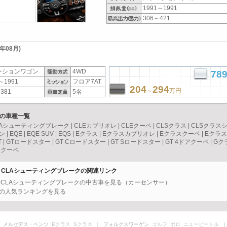
1991～1991
306～421
年08月)
ーションワゴン
4WD
78
～1991
フロア7AT
204
294
～
万円
381
5名
）の車種一覧
LAシューティングブレーク
|
CLEカブリオレ
|
CLEクーペ
|
CLSクラス
|
CLSクラス
ン
|
EQE
|
EQE SUV
|
EQS
|
Eクラス
|
Eクラスカブリオレ
|
Eクラスクーペ
|
Eクラ
T
|
GTロードスター
|
GT Cロードスター
|
GT Sロードスター
|
GT 4ドアクーペ
|
Gク
スクーペ
） CLAシューティングブレークの関連リンク
Ｇ） CLAシューティングブレークの中古車を見る（カーセンサー）
Ｇ）の人気ランキングを見る
 メルセデス・ベンツ
Eクラス
Sクラス
｜ フォルクスワーゲン
ゴルフ
ポロ
ニュービートル
｜