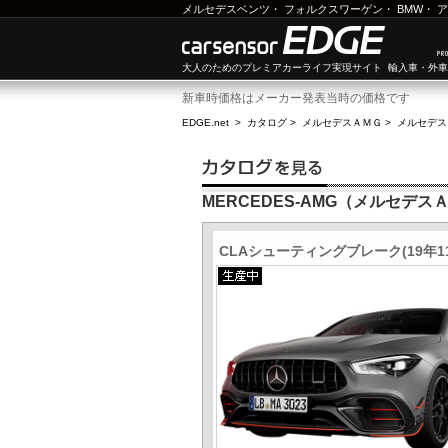
メルセデスベンツ
・
フォルクスワーゲン
・
BMW
・
ア
大人のためのプレミアカーライフ実現サイト 輸入車・外
新車時価格はメーカー発表当時の価格です
EDGE.net
>
カタログ
>
メルセデスＡＭＧ
>
メルセデス
MERCEDES-AMG（メルセデ
CLAシューティングブレーク(19年1