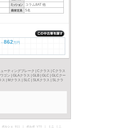
コラム8AT 他
5名
9
862
～
万円
シューティングブレーク
|
Cクラス
|
Cクラス
スワゴン
|
GLAクラス
|
GLB
|
GLC
|
GLCクー
ラス
|
Mクラス
|
SLC
|
SLKクラス
|
SLクラ
 ポルシェ
911
｜ ボルボ
V70
｜ ミニ
ミニ