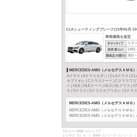
CLAシューティングブレーク(15年06月-19
車両価格を改定
ステ
1991
360～
MERCEDES-AMG（メルセデスＡＭＧ
Aクラス
|
Aクラスセダン
|
CLAクラス
|
C
カブリオレ
|
Cクラスクーペ
|
Cクラスワゴ
ペ
|
GLE
|
GLEクーペ
|
GLS
|
GLクラス
|
G
ス
|
Sクラス
|
Sクラスカブリオレ
|
Sクラ
MERCEDES-AMG（メルセデスＡＭＧ
MERCEDES-AMG（メルセデスＡＭ
MERCEDES-AMG（メルセデスＡＭ
【オススメ車種へのリンク】
レクサス
GS
IS
｜ BMW
3シリーズ
5シリーズ
｜