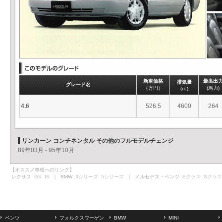
新車価格
最高出
排気量
グレード名
（万円）
(馬力)
(cc)
4.6
526.5
4600
264
リンカーン コンチネンタル その他のフルモデルチェンジ
89年03月 - 95年10月
【オススメ車種へのリンク】
レクサス
GS
IS
｜ BMW
3シリーズ
5シリーズ
｜ メルセデス・ベンツ
Eクラス
Sクラス
ベンツ
フォルクスワーゲン
BMW
MINI