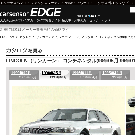
メルセデスベンツ
・
フォルクスワーゲン
・
BMW
・
アウディ
・
レクサス
他エッジなプレミ
大人のためのプレミアカーライフ実現サイト 輸入車・外車のカーセンサーエッジ
新車時価格はメーカー発表当時の価格です
EDGE.net
>
カタログ
>
リンカーン
>
リンカーン コンチネンタル
>
コンチネンタル(98年05月-
LINCOLN（リンカーン） コンチネンタル(98年05月-99年01
1999年02月
1998年05月
1996年11月
1995年11月
- 2003年07月
- 1999年01月
- 1998年04月
- 1996年10月