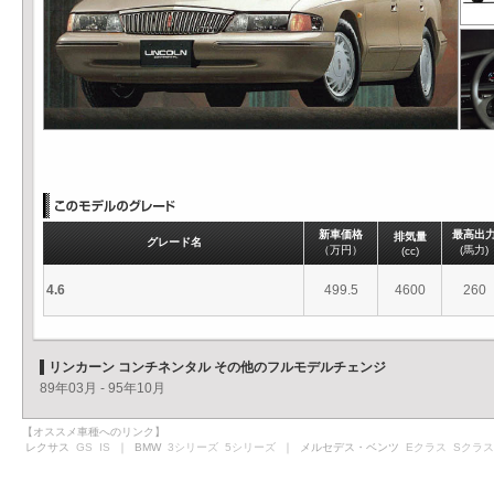
新車価格
最高出
排気量
グレード名
（万円）
(馬力)
(cc)
4.6
499.5
4600
260
リンカーン コンチネンタル その他のフルモデルチェンジ
89年03月 - 95年10月
【オススメ車種へのリンク】
レクサス
GS
IS
｜ BMW
3シリーズ
5シリーズ
｜ メルセデス・ベンツ
Eクラス
Sクラス