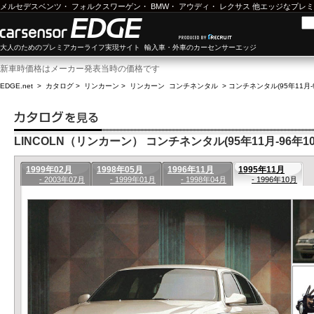
メルセデスベンツ
・
フォルクスワーゲン
・
BMW
・
アウディ
・
レクサス
他エッジなプレミ
大人のためのプレミアカーライフ実現サイト 輸入車・外車のカーセンサーエッジ
新車時価格はメーカー発表当時の価格です
EDGE.net
>
カタログ
>
リンカーン
>
リンカーン コンチネンタル
>
コンチネンタル(95年11月-
LINCOLN（リンカーン） コンチネンタル(95年11月-96年10
1999年02月
1998年05月
1996年11月
1995年11月
- 2003年07月
- 1999年01月
- 1998年04月
- 1996年10月