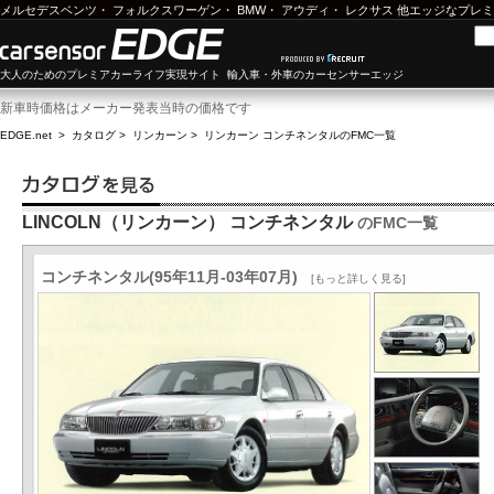
メルセデスベンツ
・
フォルクスワーゲン
・
BMW
・
アウディ
・
レクサス
他エッジなプレミ
大人のためのプレミアカーライフ実現サイト 輸入車・外車のカーセンサーエッジ
新車時価格はメーカー発表当時の価格です
EDGE.net
>
カタログ
>
リンカーン
>
リンカーン コンチネンタル
のFMC一覧
LINCOLN（リンカーン） コンチネンタル
のFMC一覧
コンチネンタル(95年11月-03年07月)
[もっと詳しく見る]