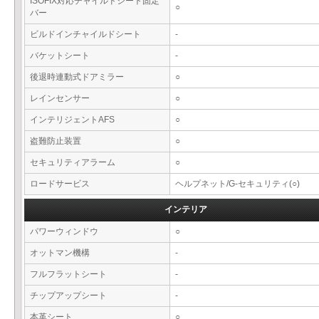
ISOFIX対応チャイルドシート固定
○
バー
ビルドインチャイルドシート
-
バケットシート
-
後退時連動式ドアミラー
○
レインセンサー
○
インテリジェントAFS
○
盗難防止装置
○
セキュリティアラーム
○
ロードサービス
ヘルプネット/G-セキュリティ(○)
インテリア
パワーウィンドウ
○
オットマン機構
-
フルフラットシート
-
チップアップシート
-
本革シート
○