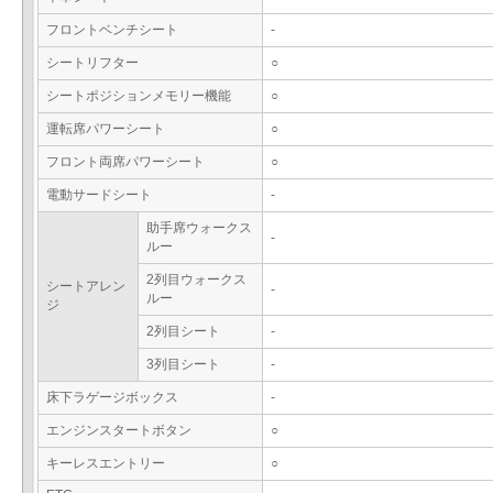
フロントベンチシート
-
シートリフター
○
シートポジションメモリー機能
○
運転席パワーシート
○
フロント両席パワーシート
○
電動サードシート
-
助手席ウォークス
-
ルー
2列目ウォークス
シートアレン
-
ルー
ジ
2列目シート
-
3列目シート
-
床下ラゲージボックス
-
エンジンスタートボタン
○
キーレスエントリー
○