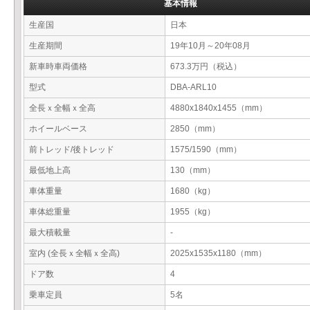
基本情報
生産国
日本
生産期間
19年10月～20年08月
新車時車両価格
673.3万円（税込）
型式
DBA-ARL10
全長ｘ全幅ｘ全高
4880x1840x1455（mm）
ホイールベース
2850（mm）
前トレッド/後トレッド
1575/1590（mm）
最低地上高
130（mm）
車体重量
1680（kg）
車体総重量
1955（kg）
最大積載量
-
室内 (全長ｘ全幅ｘ全高)
2025x1535x1180（mm）
ドア数
4
乗車定員
5名