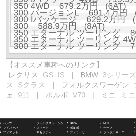
350 4WD 679.2万円 (6AT)
300 バージョンL 691.4万円 (
300 Iパッケージ 629.2万円 (8
300 588.9万円 (8AT)
350 エターナル ツーリング 80
350 エターナル ツーリング 4WD
300 エターナル ツーリング 71
【オススメ車種へのリンク】
レクサス
GS
IS
｜ BMW
3シリー
ス
Sクラス
｜ フォルクスワーゲン
ェ
911
｜ ボルボ
V70
｜ ミニ
ミニ
ベンツ
フォルクスワーゲン
BMW
MINI
マイバッハ
スマート
ボルボ
サーブ
フィアット
マセラティ
フェラーリ
ランボルギーニ