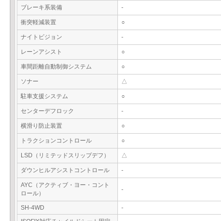
ブレーキ系装備
-
衝突軽減装置
○
ナイトビジョン
-
レーンアシスト
○
車間距離自動制御システム
○
ソナー
△
駐車支援システム
○
センターデフロック
-
横滑り防止装置
○
トラクションコントロール
○
LSD（リミテッドスリップデフ）
△
ダウンヒルアシストコントロール
-
AYC（アクティブ・ヨー・コント
-
ロール）
SH-4WD
-