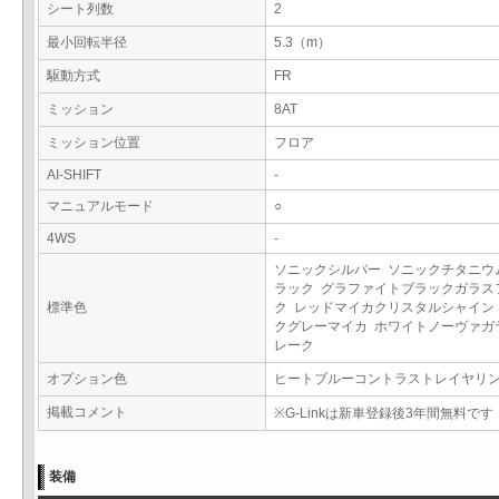
シート列数
2
最小回転半径
5.3（m）
駆動方式
FR
ミッション
8AT
ミッション位置
フロア
AI-SHIFT
-
マニュアルモード
○
4WS
-
ソニックシルバー ソニックチタニウ
ラック グラファイトブラックガラス
標準色
ク レッドマイカクリスタルシャイン
クグレーマイカ ホワイトノーヴァガ
レーク
オプション色
ヒートブルーコントラストレイヤリ
掲載コメント
※G-Linkは新車登録後3年間無料です
装備