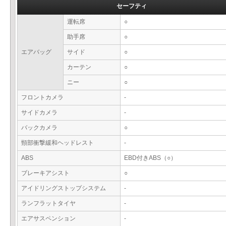
セーフティ
運転席
○
助手席
○
エアバッグ
サイド
○
カーテン
○
ニー
○
フロントカメラ
-
サイドカメラ
-
バックカメラ
○
頸部衝撃緩和ヘッドレスト
-
ABS
EBD付きABS（○）
ブレーキアシスト
○
アイドリングストップシステム
-
ランフラットタイヤ
-
エアサスペンション
-