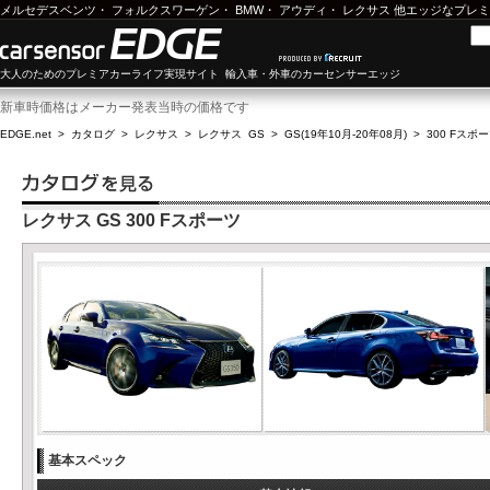
メルセデスベンツ
・
フォルクスワーゲン
・
BMW
・
アウディ
・
レクサス
他エッジなプレミ
大人のためのプレミアカーライフ実現サイト 輸入車・外車のカーセンサーエッジ
新車時価格はメーカー発表当時の価格です
EDGE.net
>
カタログ
>
レクサス
>
レクサス GS
>
GS(19年10月-20年08月)
>
300 Fスポ
レクサス GS 300 Fスポーツ
基本スペック