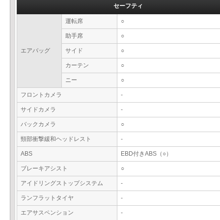
セーフティ
運転席
○
助手席
○
エアバッグ
サイド
○
カーテン
○
ニー
○
フロントカメラ
-
サイドカメラ
-
バックカメラ
○
頸部衝撃緩和ヘッドレスト
-
ABS
EBD付きABS（○）
ブレーキアシスト
○
アイドリングストップシステム
-
ランフラットタイヤ
-
エアサスペンション
-