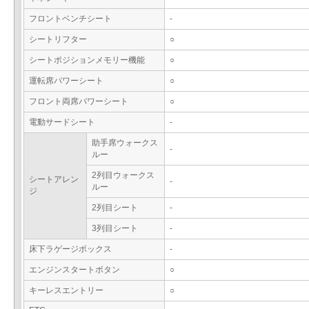
フロントベンチシート
-
シートリフター
○
シートポジションメモリー機能
○
運転席パワーシート
○
フロント両席パワーシート
○
電動サードシート
-
助手席ウォークス
-
ルー
2列目ウォークス
シートアレン
-
ルー
ジ
2列目シート
-
3列目シート
-
床下ラゲージボックス
-
エンジンスタートボタン
○
キーレスエントリー
○