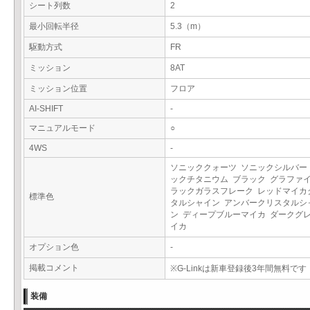
シート列数
2
最小回転半径
5.3（m）
駆動方式
FR
ミッション
8AT
ミッション位置
フロア
AI-SHIFT
-
マニュアルモード
○
4WS
-
ソニッククォーツ ソニックシルバー
ックチタニウム ブラック グラファ
ラックガラスフレーク レッドマイカ
標準色
タルシャイン アンバークリスタルシ
ン ディープブルーマイカ ダークグ
イカ
オプション色
-
掲載コメント
※G-Linkは新車登録後3年間無料です
装備