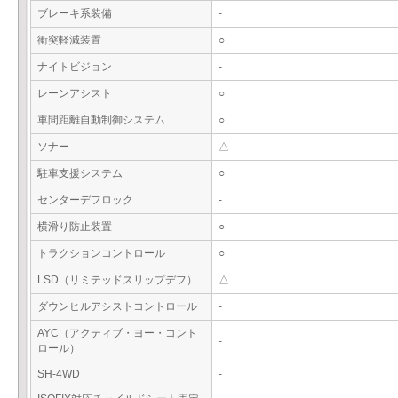
ブレーキ系装備
-
衝突軽減装置
○
ナイトビジョン
-
レーンアシスト
○
車間距離自動制御システム
○
ソナー
△
駐車支援システム
○
センターデフロック
-
横滑り防止装置
○
トラクションコントロール
○
LSD（リミテッドスリップデフ）
△
ダウンヒルアシストコントロール
-
AYC（アクティブ・ヨー・コント
-
ロール）
SH-4WD
-