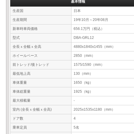
基本情報
生産国
日本
生産期間
19年10月～20年08月
新車時車両価格
656.1万円（税込）
型式
DBA-GRL12
全長ｘ全幅ｘ全高
4880x1840x1455（mm）
ホイールベース
2850（mm）
前トレッド/後トレッド
1575/1590（mm）
最低地上高
130（mm）
車体重量
1650（kg）
車体総重量
1925（kg）
最大積載量
-
室内 (全長ｘ全幅ｘ全高)
2025x1535x1180（mm）
ドア数
4
乗車定員
5名