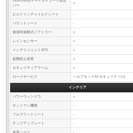
ISOFIX対応チャイルドシート固定
○
バー
ビルドインチャイルドシート
-
バケットシート
-
後退時連動式ドアミラー
○
レインセンサー
○
インテリジェントAFS
○
盗難防止装置
○
セキュリティアラーム
○
ロードサービス
ヘルプネット/G-セキュリティ(○)
インテリア
パワーウィンドウ
○
オットマン機構
-
フルフラットシート
-
チップアップシート
-
本革シート
-