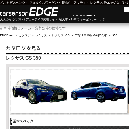
メルセデスベンツ
・
フォルクスワーゲン
・
BMW
・
アウディ
・
レクサス
他エッジなプレミ
大人のためのプレミアカーライフ実現サイト 輸入車・外車のカーセンサーエッジ
新車時価格はメーカー発表当時の価格です
EDGE.net
>
カタログ
>
レクサス
>
レクサス GS
>
GS(19年10月-20年08月)
>
350
レクサス GS 350
基本スペック