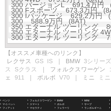
300 バージョンL 691.4万円 (
300 Fスポーツ 673.3万円 (8A
300 Iパッケージ 629.2万円 (8
300 588.9万円 (8AT)
350 エターナル ツーリング 80
350 エターナル ツーリング 4WD
300 エターナル ツーリング 71
【オススメ車種へのリンク】
レクサス
GS
IS
｜ BMW
3シリー
ス
Sクラス
｜ フォルクスワーゲン
ェ
911
｜ ボルボ
V70
｜ ミニ
ミニ
ベンツ
フォルクスワーゲン
BMW
MINI
マイバッハ
スマート
ボルボ
サーブ
フィアット
マセラティ
フェラーリ
ランボルギーニ