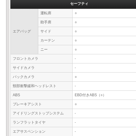
セーフティ
運転席
○
助手席
○
エアバッグ
サイド
○
カーテン
○
ニー
○
フロントカメラ
-
サイドカメラ
-
バックカメラ
○
頸部衝撃緩和ヘッドレスト
-
ABS
EBD付きABS（○）
ブレーキアシスト
○
アイドリングストップシステム
-
ランフラットタイヤ
-
エアサスペンション
-