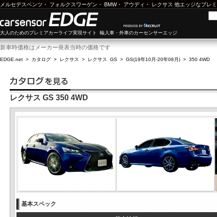
メルセデスベンツ
・
フォルクスワーゲン
・
BMW
・
アウディ
・
レクサス
他エッジなプレミ
大人のためのプレミアカーライフ実現サイト 輸入車・外車のカーセンサーエッジ
新車時価格はメーカー発表当時の価格です
EDGE.net
>
カタログ
>
レクサス
>
レクサス GS
>
GS(19年10月-20年08月)
>
350 4WD
レクサス GS 350 4WD
基本スペック