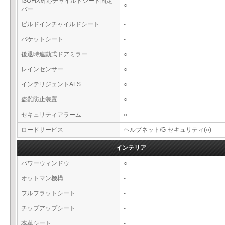
ISOFIX対応チャイルドシート固定
○
バー
ビルドインチャイルドシート
-
バケットシート
-
後退時連動式ドアミラー
○
レインセンサー
○
インテリジェントAFS
○
盗難防止装置
○
セキュリティアラーム
○
ロードサービス
ヘルプネット/G-セキュリティ(○)
インテリア
パワーウィンドウ
○
オットマン機構
-
フルフラットシート
-
チップアップシート
-
本革シート
-