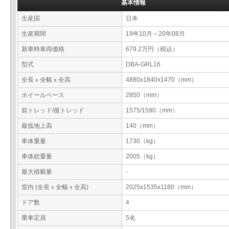
基本情報
生産国
日本
生産期間
19年10月～20年08月
新車時車両価格
679.2万円（税込）
型式
DBA-GRL16
全長ｘ全幅ｘ全高
4880x1840x1470（mm）
ホイールベース
2850（mm）
前トレッド/後トレッド
1575/1590（mm）
最低地上高
140（mm）
車体重量
1730（kg）
車体総重量
2005（kg）
最大積載量
-
室内 (全長ｘ全幅ｘ全高)
2025x1535x1180（mm）
ドア数
4
乗車定員
5名