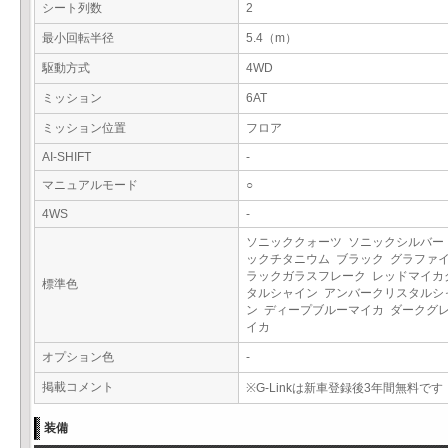
シート列数
2
最小回転半径
5.4（m）
駆動方式
4WD
ミッション
6AT
ミッション位置
フロア
AI-SHIFT
-
マニュアルモード
○
4WS
-
ソニッククォーツ ソニックシルバー
ックチタニウム ブラック グラファ
ラックガラスフレーク レッドマイカ
標準色
タルシャイン アンバークリスタルシ
ン ディープブルーマイカ ダークグ
イカ
オプション色
-
掲載コメント
※G-Linkは新車登録後3年間無料です
装備