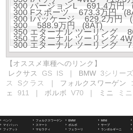
300 バージョンL 691.4万円 (
300 Fスポーツ 673.3万円 (8A
300 Iパッケージ 629.2万円 (8
300 588.9万円 (8AT)
350 エターナル ツーリング 80
350 エターナル ツーリング 4WD
300 エターナル ツーリング 71
【オススメ車種へのリンク】
レクサス
GS
IS
｜ BMW
3シリー
ス
Sクラス
｜ フォルクスワーゲン
ェ
911
｜ ボルボ
V70
｜ ミニ
ミニ
ベンツ
フォルクスワーゲン
BMW
MINI
マイバッハ
スマート
ボルボ
サーブ
フィアット
マセラティ
フェラーリ
ランボルギーニ