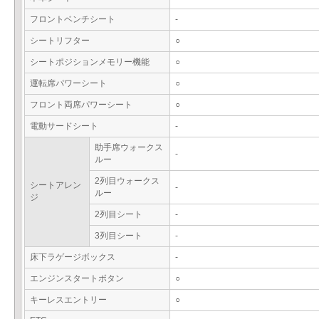
フロントベンチシート
-
シートリフター
○
シートポジションメモリー機能
○
運転席パワーシート
○
フロント両席パワーシート
○
電動サードシート
-
助手席ウォークス
-
ルー
2列目ウォークス
シートアレン
-
ルー
ジ
2列目シート
-
3列目シート
-
床下ラゲージボックス
-
エンジンスタートボタン
○
キーレスエントリー
○