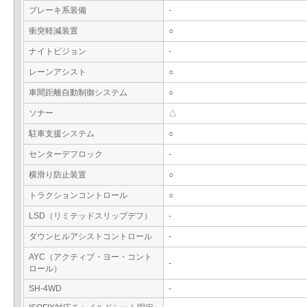
ブレーキ系装備
-
衝突軽減装置
○
ナイトビジョン
-
レーンアシスト
○
車間距離自動制御システム
○
ソナー
△
駐車支援システム
○
センターデフロック
-
横滑り防止装置
○
トラクションコントロール
○
LSD（リミテッドスリップデフ）
-
ダウンヒルアシストコントロール
-
AYC（アクティブ・ヨー・コント
-
ロール）
SH-4WD
-