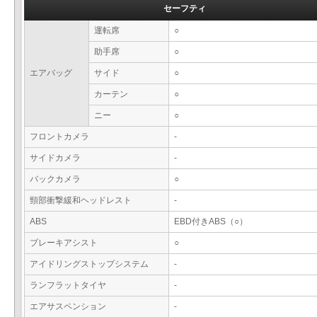
セーフティ
運転席
○
助手席
○
エアバッグ
サイド
○
カーテン
○
ニー
○
フロントカメラ
-
サイドカメラ
-
バックカメラ
○
頸部衝撃緩和ヘッドレスト
-
ABS
EBD付きABS（○）
ブレーキアシスト
○
アイドリングストップシステム
-
ランフラットタイヤ
-
エアサスペンション
-