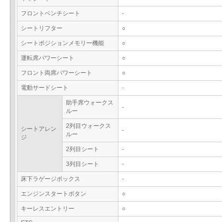
フロントベンチシート
-
シートリフター
○
シートポジションメモリー機能
○
運転席パワーシート
○
フロント両席パワーシート
○
電動サードシート
-
助手席ウォークス
-
ルー
2列目ウォークス
シートアレン
-
ルー
ジ
2列目シート
-
3列目シート
-
床下ラゲージボックス
-
エンジンスタートボタン
○
キーレスエントリー
○