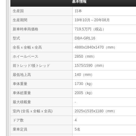
基本情報
生産国
日本
生産期間
19年10月～20年08月
新車時車両価格
719.5万円（税込）
型式
DBA-GRL16
全長ｘ全幅ｘ全高
4880x1840x1470（mm）
ホイールベース
2850（mm）
前トレッド/後トレッド
1575/1590（mm）
最低地上高
140（mm）
車体重量
1730（kg）
車体総重量
2005（kg）
最大積載量
-
室内 (全長ｘ全幅ｘ全高)
2025x1535x1180（mm）
ドア数
4
乗車定員
5名