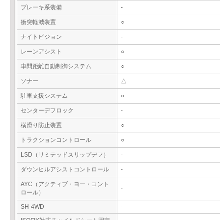
ブレーキ系装備
-
衝突軽減装置
○
ナイトビジョン
-
レーンアシスト
○
車間距離自動制御システム
○
ソナー
△
駐車支援システム
○
センターデフロック
-
横滑り防止装置
○
トラクションコントロール
○
LSD（リミテッドスリップデフ）
-
ダウンヒルアシストコントロール
-
AYC（アクティブ・ヨー・コント
-
ロール）
SH-4WD
-