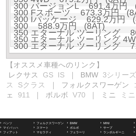
300 バージョンL 691.4万円 (
300 Fスポーツ 673.3万円 (8A
300 Iパッケージ 629.2万円 (8
300 588.9万円 (8AT)
350 エターナル ツーリング 80
350 エターナル ツーリング 4WD
300 エターナル ツーリング 71
【オススメ車種へのリンク】
レクサス
GS
IS
｜ BMW
3シリー
ス
Sクラス
｜ フォルクスワーゲン
ェ
911
｜ ボルボ
V70
｜ ミニ
ミニ
ベンツ
フォルクスワーゲン
BMW
MINI
マイバッハ
スマート
ボルボ
サーブ
フィアット
マセラティ
フェラーリ
ランボルギーニ