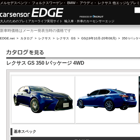
メルセデスベンツ
・
フォルクスワーゲン
・
BMW
・
アウディ
・
レクサス
他エッジなプレミ
大人のためのプレミアカーライフ実現サイト 輸入車・外車のカーセンサーエッジ
新車時価格はメーカー発表当時の価格です
EDGE.net
>
カタログ
>
レクサス
>
レクサス GS
>
GS(19年10月-20年08月)
>
350 Iパッケ
レクサス GS 350 Iパッケージ 4WD
基本スペック