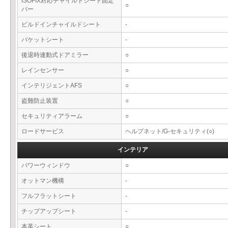
ISOFIX対応チャイルドシート固定
○
バー
ビルドインチャイルドシート
-
バケットシート
-
後退時連動式ドアミラー
○
レインセンサー
○
インテリジェントAFS
○
盗難防止装置
○
セキュリティアラーム
○
ロードサービス
ヘルプネット/G-セキュリティ(○)
インテリア
パワーウィンドウ
○
オットマン機構
-
フルフラットシート
-
チップアップシート
-
本革シート
○