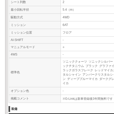
シート列数
2
最小回転半径
5.4（m）
駆動方式
4WD
ミッション
6AT
ミッション位置
フロア
AI-SHIFT
-
マニュアルモード
○
4WS
-
ソニッククォーツ ソニックシルバー
ックチタニウム ブラック グラファ
ラックガラスフレーク レッドマイカ
標準色
タルシャイン アンバークリスタルシ
ン ディープブルーマイカ ダークグ
イカ
オプション色
-
掲載コメント
※G-Linkは新車登録後3年間無料です
装備