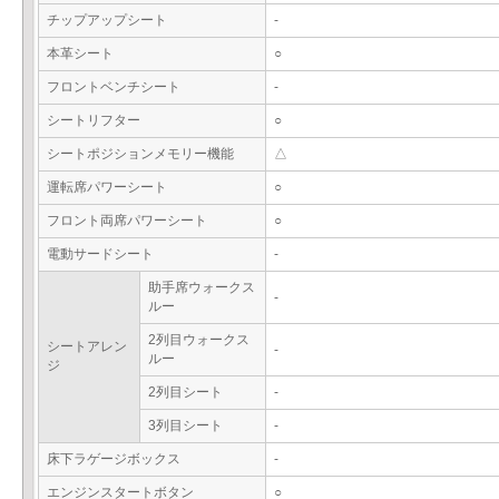
チップアップシート
-
本革シート
○
フロントベンチシート
-
シートリフター
○
シートポジションメモリー機能
△
運転席パワーシート
○
フロント両席パワーシート
○
電動サードシート
-
助手席ウォークス
-
ルー
2列目ウォークス
シートアレン
-
ルー
ジ
2列目シート
-
3列目シート
-
床下ラゲージボックス
-
エンジンスタートボタン
○