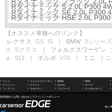
Rダイナミック ブラック 2.0L P2
Rダイナミック S 2.0L P300 4
Rダイナミック SE 2.0L P300 
Rダイナミック HSE 2.0L P300
【オススメ車種へのリンク】
レクサス
GS
IS
｜ BMW
3シリー
ス
Sクラス
｜ フォルクスワーゲン
ェ
911
｜ ボルボ
V70
｜ ミニ
ミニ
ベンツ
フォルクスワーゲン
BMW
MINI
マイバッハ
スマート
ボルボ
サーブ
フィアット
マセラティ
フェラーリ
ランボルギーニ
利用規約
|
お問い合わせ
|
プライバシーポリシー
輸入