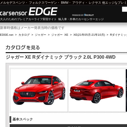
メルセデスベンツ
・
フォルクスワーゲン
・
BMW
・
アウディ
・
レクサス
他エッジなプレミ
大人のためのプレミアカーライフ実現サイト 輸入車・外車のカーセンサーエッジ
新車時価格はメーカー発表当時の価格です
EDGE.net
>
カタログ
>
ジャガー
>
ジャガー XE
>
XE(21年05月-21年10月)
>
Rダイナミック 
ジャガー XE Rダイナミック ブラック 2.0L P300 4WD
基本スペック