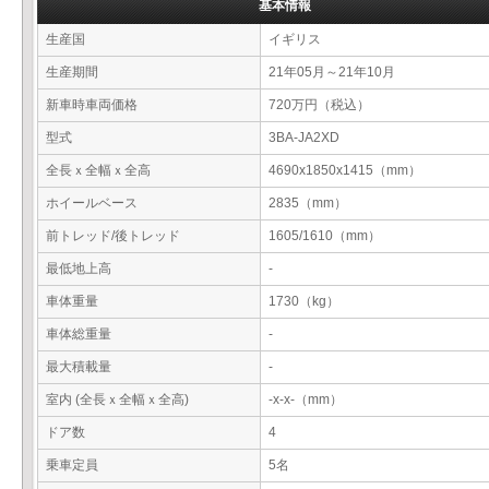
基本情報
生産国
イギリス
生産期間
21年05月～21年10月
新車時車両価格
720万円（税込）
型式
3BA-JA2XD
全長ｘ全幅ｘ全高
4690x1850x1415（mm）
ホイールベース
2835（mm）
前トレッド/後トレッド
1605/1610（mm）
最低地上高
-
車体重量
1730（kg）
車体総重量
-
最大積載量
-
室内 (全長ｘ全幅ｘ全高)
-x-x-（mm）
ドア数
4
乗車定員
5名