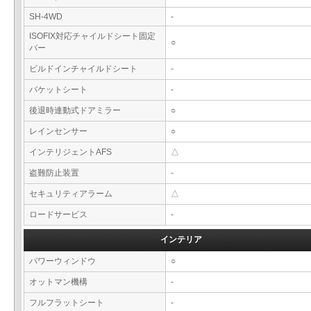
SH-4WD
-
ISOFIX対応チャイルドシート固定
○
バー
ビルドインチャイルドシート
-
バケットシート
-
後退時連動式ドアミラー
○
レインセンサー
○
インテリジェントAFS
△
盗難防止装置
-
セキュリティアラーム
△
ロードサービス
-
インテリア
パワーウィンドウ
○
オットマン機構
-
フルフラットシート
-