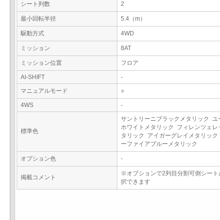
シート列数
2
最小回転半径
5.4（m）
駆動方式
4WD
ミッション
8AT
ミッション位置
フロア
AI-SHIFT
-
マニュアルモード
○
4WS
-
サントリーニブラックメタリック ユ
ホワイトメタリック フィレンツェレ
標準色
タリック アイガーグレイメタリック
ーファイアブルーメタリック
オプション色
-
※オプションで2列目分割可倒シート
掲載コメント
択できます