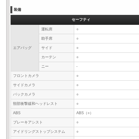
装備
セーフティ
運転席
○
助手席
○
エアバッグ
サイド
○
カーテン
○
ニー
-
フロントカメラ
○
サイドカメラ
○
バックカメラ
○
頸部衝撃緩和ヘッドレスト
○
ABS
ABS（○）
ブレーキアシスト
○
アイドリングストップシステム
○