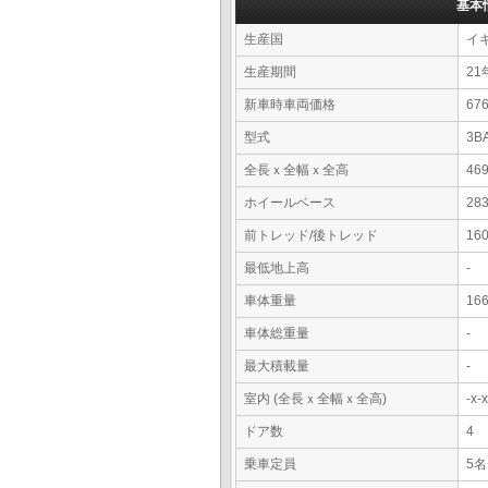
基本
生産国
イ
生産期間
21
新車時車両価格
6
型式
3B
全長ｘ全幅ｘ全高
46
ホイールベース
28
前トレッド/後トレッド
16
最低地上高
-
車体重量
16
車体総重量
-
最大積載量
-
室内 (全長ｘ全幅ｘ全高)
-x
ドア数
4
乗車定員
5名