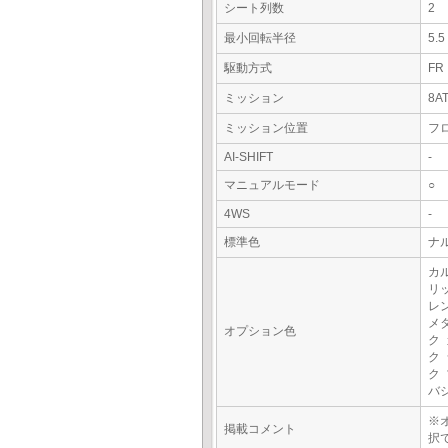
シート列数
2
最小回転半径
5.
駆動方式
FR
ミッション
8A
ミッション位置
フ
AI-SHIFT
-
マニュアルモード
○
4WS
-
標準色
ナ
カ
リ
レ
メ
オプション色
ク
ク
ク
バ
※
掲載コメント
択