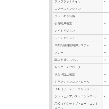
ランフラットタイヤ
-
エアサスペンション
-
ブレーキ系装備
-
衝突軽減装置
○
ナイトビジョン
-
レーンアシスト
○
車間距離自動制御システム
○
ソナー
○
駐車支援システム
○
センターデフロック
-
横滑り防止装置
○
トラクションコントロール
○
LSD（リミテッドスリップデフ）
-
ダウンヒルアシストコントロール
-
AYC（アクティブ・ヨー・コント
-
ロール）