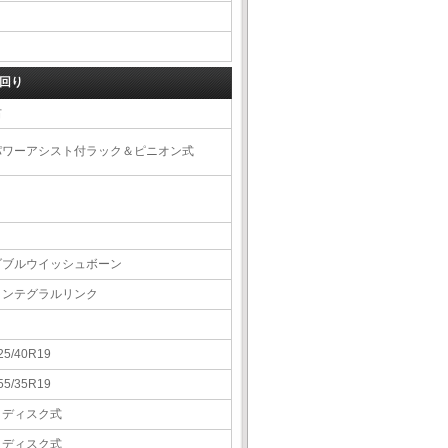
回り
右
パワーアシスト付ラック＆ピニオン式
ダブルウイッシュボーン
インテグラルリンク
25/40R19
55/35R19
Ｖディスク式
Ｖディスク式