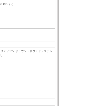
ivi Pro（○）
メリディアン サラウンドサウンドシステム
△)
△
△
△