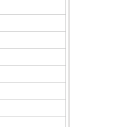
△
△
△