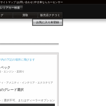
サイトマップ
|
お問い合わせ
|
中古車ならカーセンサー
レミアカー検索
ログ
買取
販売店クチコミ
お気に入り
未登録
ジ内の下記の場所に飛びます
スペック
能・エンジン・足回り
ティ・アメニティ・インテリア・エクステリア
他のグレード選択
-：選択不可、またはディーラーオプション