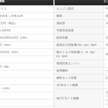
情報
エ
ギリス
エンジン型式
P
年05月～21年10月
種類
76万円（税込）
過給器
A-JA2XD
可変気筒装置
-
90x1850x1415（mm）
総排気量
1
35（mm）
最高出力/回転数 kw（ps）/rpm
1
05/1610（mm）
最大トルク/回転数 n・m（kg・
3
m）/rpm
環境対策エンジン
-
60（kg）
使用燃料
燃料タンク容量
JC08モード燃費
-
-x-（mm）
1
└
WLTCモード燃費
└
└