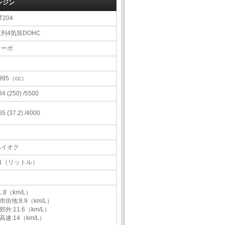
ンジン
T204
直列4気筒DOHC
ターボ
995（cc）
84 (250) /5500
65 (37.2) /4000
ハイオク
61（リットル）
1.8（km/L）
市街地:8.9（km/L）
郊外:11.6（km/L）
高速:14（km/L）