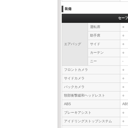
装備
セー
運転席
○
助手席
○
エアバッグ
サイド
○
カーテン
○
ニー
-
フロントカメラ
○
サイドカメラ
○
バックカメラ
○
頸部衝撃緩和ヘッドレスト
○
ABS
AB
ブレーキアシスト
○
アイドリングストップシステム
○