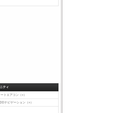
ニティ
オートエアコン（○）
HDDナビゲーション（○）