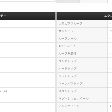
フティ
エク
大型ガラスルーフ
-
サンルーフ
ルーフレール
-
Tバールーフ
-
ルーフ系装備
-
タルガトップ
-
ハードトップ
-
ソフトトップ
-
キャンバストップ
-
S（○）
メタルトップ
-
マグネシウムホイール
-
アルミホイール
○