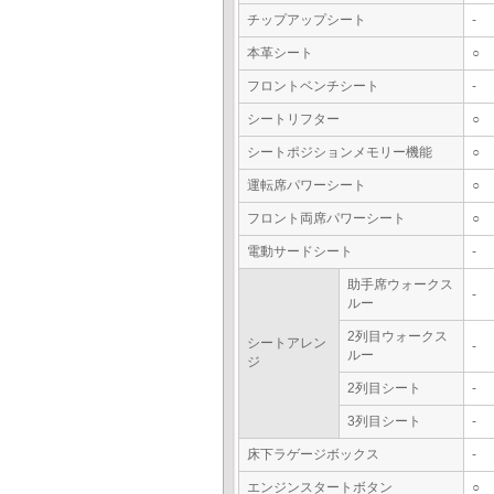
チップアップシート
-
本革シート
○
フロントベンチシート
-
シートリフター
○
シートポジションメモリー機能
○
運転席パワーシート
○
フロント両席パワーシート
○
電動サードシート
-
助手席ウォークス
-
ルー
2列目ウォークス
シートアレン
-
ルー
ジ
2列目シート
-
3列目シート
-
床下ラゲージボックス
-
エンジンスタートボタン
○