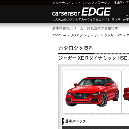
メルセデスベンツ
・
フォルクスワーゲン
・
BMW
・
ア
大人のためのプレミアカーライフ実現サイト 輸入車・外
新車時価格はメーカー発表当時の価格です
EDGE.net
>
カタログ
>
ジャガー
>
ジャガー XE
>
X
ジャガー XE Rダイナミック HSE 2.
基本スペック