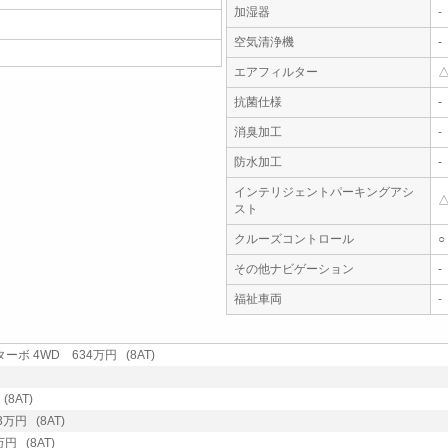
加湿器
-
空気清浄機
-
エアフィルター
抗菌仕様
-
消臭加工
-
防水加工
-
インテリジェントパーキングアシ
スト
クルーズコントロール
○
その他ナビゲーション
-
福祉車両
-
ターボ 4WD 634万円 (8AT)
(8AT)
万円 (8AT)
円 (8AT)