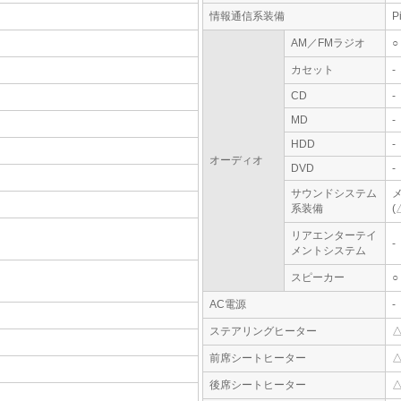
情報通信系装備
P
AM／FMラジオ
○
カセット
-
CD
-
MD
-
HDD
-
オーディオ
DVD
-
サウンドシステム
系装備
(
リアエンターテイ
-
メントシステム
スピーカー
○
AC電源
-
ステアリングヒーター
前席シートヒーター
後席シートヒーター