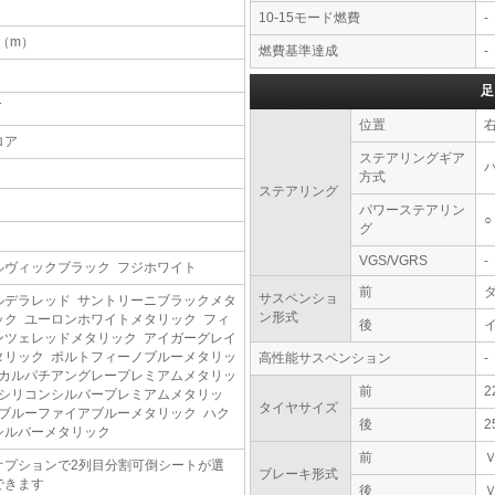
10-15モード燃費
-
5（m）
燃費基準達成
-
足
T
位置
ロア
ステアリングギア
方式
ステアリング
パワーステアリン
○
グ
VGS/VGRS
-
ルヴィックブラック フジホワイト
前
サスペンショ
ルデラレッド サントリーニブラックメタ
ン形式
ック ユーロンホワイトメタリック フィ
後
ンツェレッドメタリック アイガーグレイ
タリック ポルトフィーノブルーメタリッ
高性能サスペンション
-
 カルパチアングレープレミアムメタリッ
前
2
 シリコンシルバープレミアムメタリッ
タイヤサイズ
 ブルーファイアブルーメタリック ハク
後
2
シルバーメタリック
前
オプションで2列目分割可倒シートが選
ブレーキ形式
できます
後