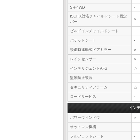
SH-4WD
-
ISOFIX対応チャイルドシート固定
○
バー
ビルドインチャイルドシート
-
バケットシート
-
後退時連動式ドアミラー
○
レインセンサー
○
インテリジェントAFS
△
盗難防止装置
-
セキュリティアラーム
△
ロードサービス
-
イン
パワーウィンドウ
○
オットマン機構
-
フルフラットシート
-