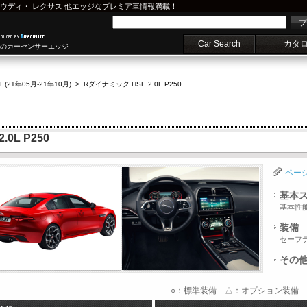
ウディ
・
レクサス
他エッジなプレミア車情報満載！
プ
Car Search
カタ
車のカーセンサーエッジ
E(21年05月-21年10月)
>
Rダイナミック HSE 2.0L P250
0L P250
ペー
基本
基本性
装備
セーフ
その
○：標準装備 △：オプション装備 