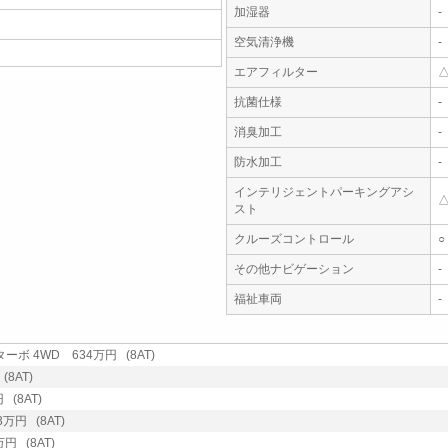
加湿器
-
空気清浄機
-
エアフィルター
抗菌仕様
-
消臭加工
-
防水加工
-
インテリジェントパーキングアシ
スト
クルーズコントロール
○
その他ナビゲーション
-
福祉車両
-
ターボ 4WD 634万円 (8AT)
(8AT)
 (8AT)
万円 (8AT)
円 (8AT)