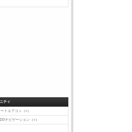
ニティ
オートエアコン（○）
HDDナビゲーション（○）