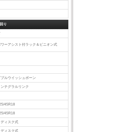
回り
右
パワーアシスト付ラック＆ピニオン式
ダブルウイッシュボーン
インテグラルリンク
25/45R18
25/45R18
Ｖディスク式
Ｖディスク式