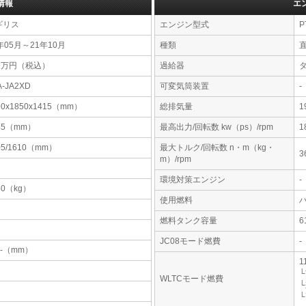
情報
エ
ギリス
エンジン型式
P
年05月～21年10月
種類
69万円（税込）
過給器
A-JA2XD
可変気筒装置
-
90x1850x1415（mm）
総排気量
1
35（mm）
最高出力/回転数 kw（ps）/rpm
1
05/1610（mm）
最大トルク/回転数 n・m（kg・
3
m）/rpm
環境対策エンジン
-
60（kg）
使用燃料
燃料タンク容量
JC08モード燃費
-
-x-（mm）
1
└
WLTCモード燃費
└
└