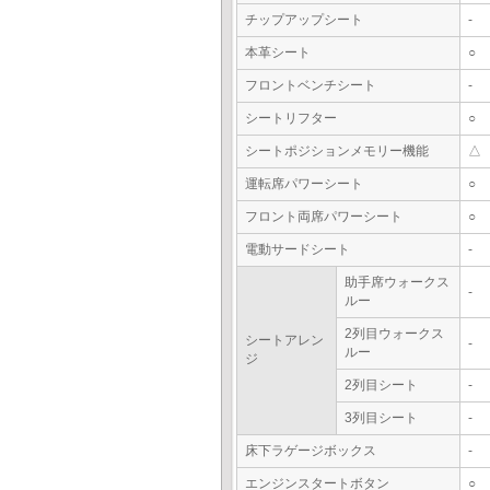
チップアップシート
-
本革シート
○
フロントベンチシート
-
シートリフター
○
シートポジションメモリー機能
△
運転席パワーシート
○
フロント両席パワーシート
○
電動サードシート
-
助手席ウォークス
-
ルー
2列目ウォークス
シートアレン
-
ルー
ジ
2列目シート
-
3列目シート
-
床下ラゲージボックス
-
エンジンスタートボタン
○