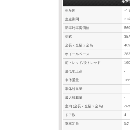
基本
生産国
イ
生産期間
21
新車時車両価格
5
型式
3B
全長ｘ全幅ｘ全高
46
ホイールベース
28
前トレッド/後トレッド
16
最低地上高
-
車体重量
16
車体総重量
-
最大積載量
-
室内 (全長ｘ全幅ｘ全高)
-x
ドア数
4
乗車定員
5名