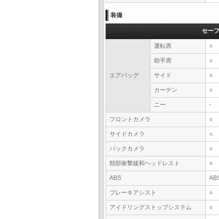
装備
セー
運転席
○
助手席
○
エアバッグ
サイド
○
カーテン
○
ニー
-
フロントカメラ
○
サイドカメラ
○
バックカメラ
○
頸部衝撃緩和ヘッドレスト
○
ABS
AB
ブレーキアシスト
○
アイドリングストップシステム
○