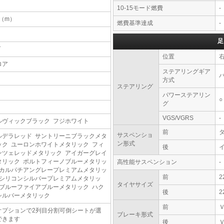
10-15モード燃費
-
5（m）
燃費基準達成
-
足
T
位置
ロア
ステアリングギア
方式
ステアリング
パワーステアリン
○
グ
VGS/VGRS
-
ルヴィックブラック フジホワイト
前
サスペンショ
ルデラレッド サントリーニブラックメタ
ン形式
ック ユーロンホワイトメタリック フィ
後
ンツェレッドメタリック アイガーグレイ
タリック ポルトフィーノブルーメタリッ
高性能サスペンション
-
 カルパチアングレープレミアムメタリッ
前
2
 シリコンシルバープレミアムメタリッ
タイヤサイズ
 ブルーファイアブルーメタリック ハク
後
2
シルバーメタリック
前
オプションで2列目分割可倒シートが選
ブレーキ形式
できます
後