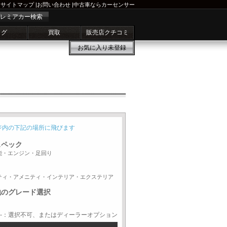
サイトマップ
|
お問い合わせ
|
中古車ならカーセンサー
レミアカー検索
ログ
買取
販売店クチコミ
お気に入り
未登録
ジ内の下記の場所に飛びます
スペック
能・エンジン・足回り
ティ・アメニティ・インテリア・エクステリア
他のグレード選択
-：選択不可、またはディーラーオプション