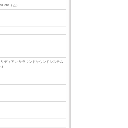
ivi Pro（△）
メリディアン サラウンドサウンドシステム
△)
△
△
△