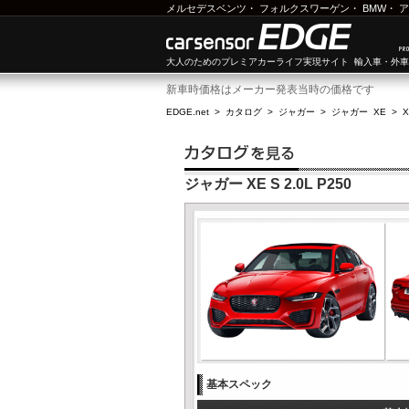
メルセデスベンツ
・
フォルクスワーゲン
・
BMW
・
ア
大人のためのプレミアカーライフ実現サイト 輸入車・外
新車時価格はメーカー発表当時の価格です
EDGE.net
>
カタログ
>
ジャガー
>
ジャガー XE
>
X
ジャガー XE S 2.0L P250
基本スペック