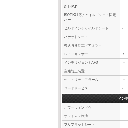
SH-4WD
-
ISOFIX対応チャイルドシート固定
○
バー
ビルドインチャイルドシート
-
バケットシート
-
後退時連動式ドアミラー
○
レインセンサー
○
インテリジェントAFS
△
盗難防止装置
-
セキュリティアラーム
△
ロードサービス
-
イン
パワーウィンドウ
○
オットマン機構
-
フルフラットシート
-