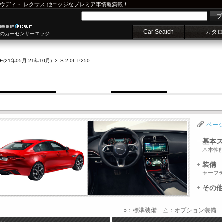
ウディ
・
レクサス
他エッジなプレミア車情報満載！
プ
Car Search
カタ
車のカーセンサーエッジ
E(21年05月-21年10月)
>
S 2.0L P250
ペー
基本
基本性
装備
セーフ
その
○：標準装備 △：オプション装備 