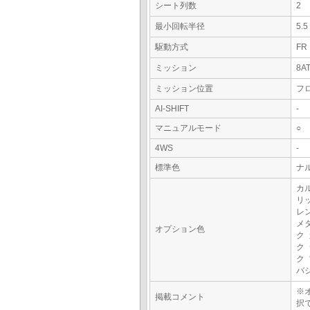
シート列数
2
最小回転半径
5.
駆動方式
FR
ミッション
8A
ミッション位置
フ
AI-SHIFT
-
マニュアルモード
○
4WS
-
標準色
ナ
カ
リ
レ
メ
オプション色
ク
ク
ク
バ
※
掲載コメント
択