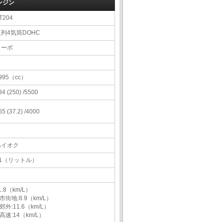
ンジン
T204
直列4気筒DOHC
ターボ
995（cc）
84 (250) /5500
65 (37.2) /4000
ハイオク
61（リットル）
1.8（km/L）
市街地:8.9（km/L）
郊外:11.6（km/L）
高速:14（km/L）