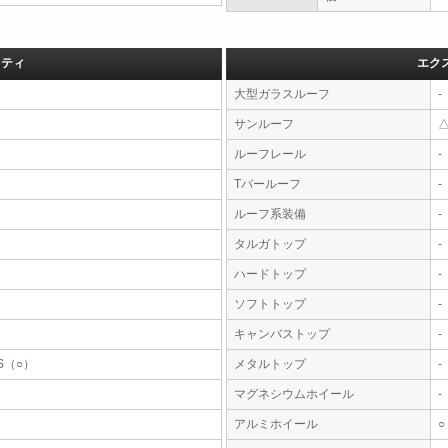
フティ
エク
大型ガラスルーフ
-
サンルーフ
ルーフレール
-
Tバールーフ
-
ルーフ系装備
-
タルガトップ
-
ハードトップ
-
ソフトトップ
-
キャンバストップ
-
S（○）
メタルトップ
-
マグネシウムホイール
-
アルミホイール
○