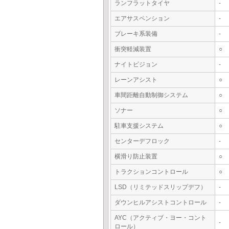
ランフラットタイヤ
-
エアサスペンション
-
ブレーキ系装備
-
衝突軽減装置
○
ナイトビジョン
-
レーンアシスト
○
車間距離自動制御システム
○
ソナー
○
駐車支援システム
○
センターデフロック
-
横滑り防止装置
○
トラクションコントロール
○
LSD（リミテッドスリップデフ）
-
ダウンヒルアシストコントロール
-
AYC（アクティブ・ヨー・コント
-
ロール）