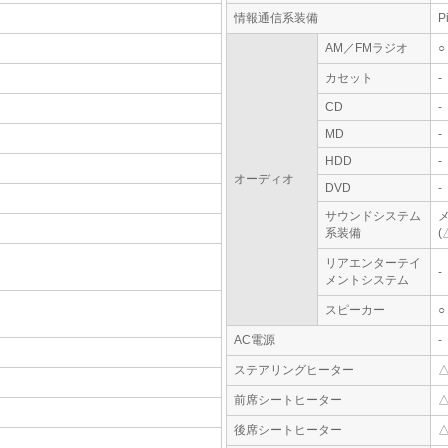
情報通信系装備
P
AM／FMラジオ
○
カセット
-
CD
-
MD
-
HDD
-
オーディオ
DVD
-
サウンドシステム
系装備
(
リアエンターテイ
-
メントシステム
スピーカー
○
AC電源
-
ステアリングヒーター
前席シートヒーター
後席シートヒーター