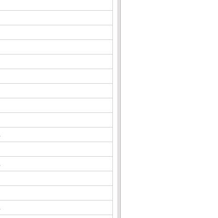
△
△
△