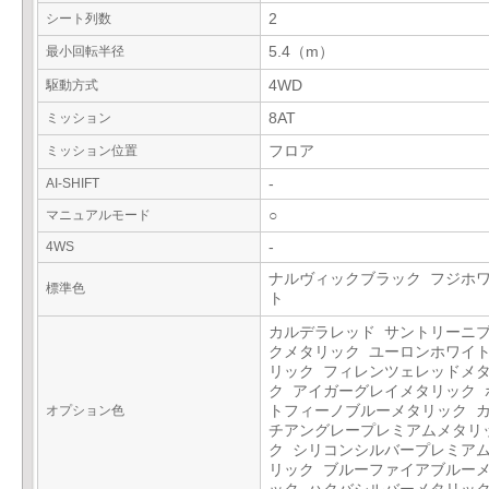
シート列数
2
最小回転半径
5.4（m）
駆動方式
4WD
ミッション
8AT
ミッション位置
フロア
AI-SHIFT
-
マニュアルモード
○
4WS
-
ナルヴィックブラック フジホ
標準色
ト
カルデラレッド サントリーニ
クメタリック ユーロンホワイ
リック フィレンツェレッドメ
ク アイガーグレイメタリック 
オプション色
トフィーノブルーメタリック 
チアングレープレミアムメタリ
ク シリコンシルバープレミア
リック ブルーファイアブルー