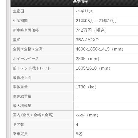
基本情報
生産国
イギリス
生産期間
21年05月～21年10月
新車時車両価格
742万円（税込）
型式
3BA-JA2XD
全長ｘ全幅ｘ全高
4690x1850x1415（mm）
ホイールベース
2835（mm）
前トレッド/後トレッド
1605/1610（mm）
最低地上高
-
車体重量
1730（kg）
車体総重量
-
最大積載量
-
室内 (全長ｘ全幅ｘ全高)
-x-x-（mm）
ドア数
4
乗車定員
5名