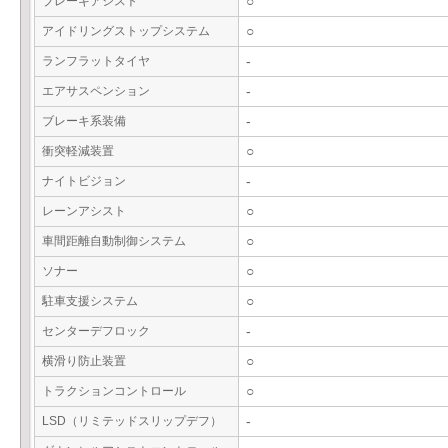
ブレーキアシスト
○
アイドリングストップシステム
○
ランフラットタイヤ
-
エアサスペンション
-
ブレーキ系装備
-
衝突軽減装置
○
ナイトビジョン
-
レーンアシスト
○
車間距離自動制御システム
○
ソナー
○
駐車支援システム
○
センターデフロック
-
横滑り防止装置
○
トラクションコントロール
○
LSD（リミテッドスリップデフ）
-