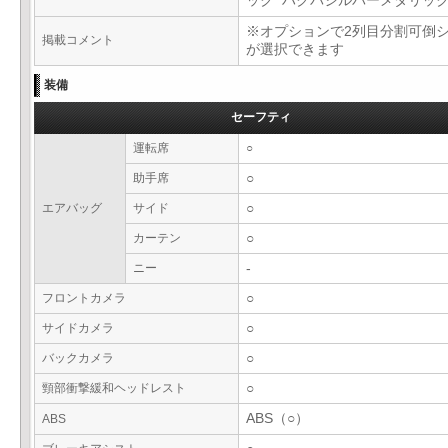
ック ハクバシルバーメタリッ
※オプションで2列目分割可倒
掲載コメント
が選択できます
装備
セーフティ
運転席
○
助手席
○
エアバッグ
サイド
○
カーテン
○
ニー
-
フロントカメラ
○
サイドカメラ
○
バックカメラ
○
頸部衝撃緩和ヘッドレスト
○
ABS（○）
ABS