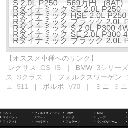
S 2.0L P250 569万円 (8AT)
Rダイナミック SE 2.0L P250 
Rダイナミック HSE 2.0L P250
Rダイナミック ブラック 2.0L P2
Rダイナミック S 2.0L P300 4
Rダイナミック SE 2.0L P300 
Rダイナミック ブラック 2.0L P3
【オススメ車種へのリンク】
レクサス
GS
IS
｜ BMW
3シリー
ス
Sクラス
｜ フォルクスワーゲン
ェ
911
｜ ボルボ
V70
｜ ミニ
ミニ
ベンツ
フォルクスワーゲン
BMW
MINI
マイバッハ
スマート
ボルボ
サーブ
フィアット
マセラティ
フェラーリ
ランボルギーニ