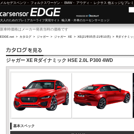
メルセデスベンツ
・
フォルクスワーゲン
・
BMW
・
アウディ
・
レクサス
他エッジなプレミ
大人のためのプレミアカーライフ実現サイト 輸入車・外車のカーセンサーエッジ
新車時価格はメーカー発表当時の価格です
EDGE.net
>
カタログ
>
ジャガー
>
ジャガー XE
>
XE(21年05月-21年10月)
>
Rダイナミック 
ジャガー XE Rダイナミック HSE 2.0L P300 4WD
基本スペック