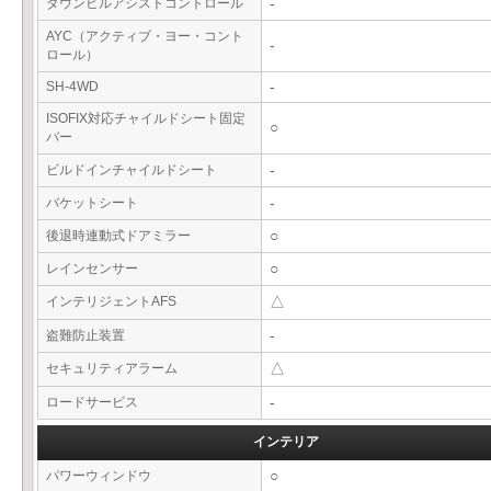
ダウンヒルアシストコントロール
-
AYC（アクティブ・ヨー・コント
-
ロール）
SH-4WD
-
ISOFIX対応チャイルドシート固定
○
バー
ビルドインチャイルドシート
-
バケットシート
-
後退時連動式ドアミラー
○
レインセンサー
○
インテリジェントAFS
△
盗難防止装置
-
セキュリティアラーム
△
ロードサービス
-
インテリア
パワーウィンドウ
○