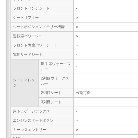
フロントベンチシート
-
シートリフター
○
シートポジションメモリー機能
○
運転席パワーシート
○
フロント両席パワーシート
○
電動サードシート
-
助手席ウォークス
-
ルー
2列目ウォークス
シートアレン
-
ルー
ジ
2列目シート
分割可倒
3列目シート
-
床下ラゲージボックス
-
エンジンスタートボタン
○
キーレスエントリー
○