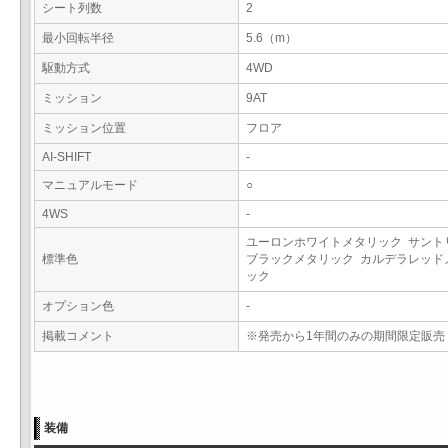
シート列数
2
最小回転半径
5.6（m）
駆動方式
4WD
ミッション
9AT
ミッション位置
フロア
AI-SHIFT
-
マニュアルモード
○
4WS
-
ユーロンホワイトメタリック サント
標準色
ブラックメタリック カルデラレッド
ック
オプション色
-
掲載コメント
※発売から1年間のみの期間限定販売
装備