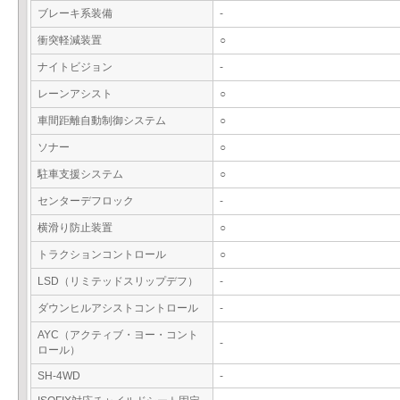
ブレーキ系装備
-
衝突軽減装置
○
ナイトビジョン
-
レーンアシスト
○
車間距離自動制御システム
○
ソナー
○
駐車支援システム
○
センターデフロック
-
横滑り防止装置
○
トラクションコントロール
○
LSD（リミテッドスリップデフ）
-
ダウンヒルアシストコントロール
-
AYC（アクティブ・ヨー・コント
-
ロール）
SH-4WD
-