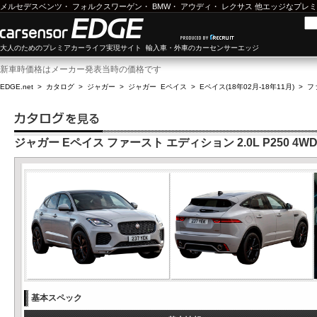
メルセデスベンツ
・
フォルクスワーゲン
・
BMW
・
アウディ
・
レクサス
他エッジなプレミ
大人のためのプレミアカーライフ実現サイト 輸入車・外車のカーセンサーエッジ
新車時価格はメーカー発表当時の価格です
EDGE.net
>
カタログ
>
ジャガー
>
ジャガー Eペイス
>
Eペイス(18年02月-18年11月)
>
フ
ジャガー Eペイス ファースト エディション 2.0L P250 4W
基本スペック