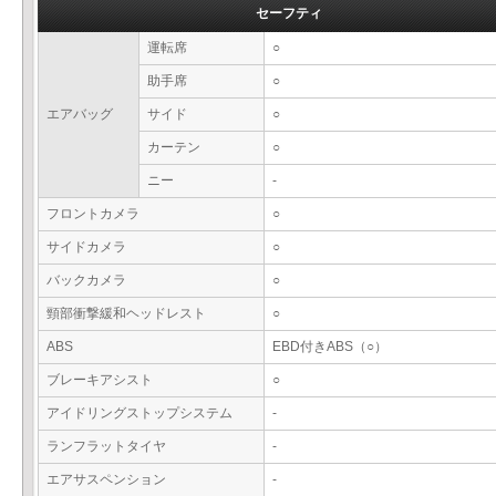
セーフティ
運転席
○
助手席
○
エアバッグ
サイド
○
カーテン
○
ニー
-
フロントカメラ
○
サイドカメラ
○
バックカメラ
○
頸部衝撃緩和ヘッドレスト
○
ABS
EBD付きABS（○）
ブレーキアシスト
○
アイドリングストップシステム
-
ランフラットタイヤ
-
エアサスペンション
-