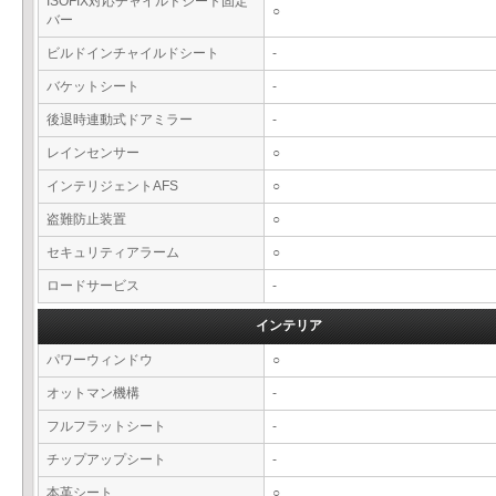
ISOFIX対応チャイルドシート固定
○
バー
ビルドインチャイルドシート
-
バケットシート
-
後退時連動式ドアミラー
-
レインセンサー
○
インテリジェントAFS
○
盗難防止装置
○
セキュリティアラーム
○
ロードサービス
-
インテリア
パワーウィンドウ
○
オットマン機構
-
フルフラットシート
-
チップアップシート
-
本革シート
○