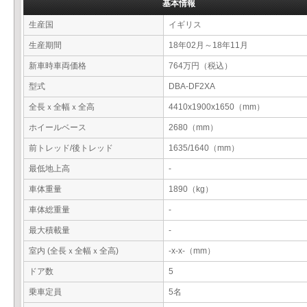
基本情報
生産国
イギリス
生産期間
18年02月～18年11月
新車時車両価格
764万円（税込）
型式
DBA-DF2XA
全長ｘ全幅ｘ全高
4410x1900x1650（mm）
ホイールベース
2680（mm）
前トレッド/後トレッド
1635/1640（mm）
最低地上高
-
車体重量
1890（kg）
車体総重量
-
最大積載量
-
室内 (全長ｘ全幅ｘ全高)
-x-x-（mm）
ドア数
5
乗車定員
5名