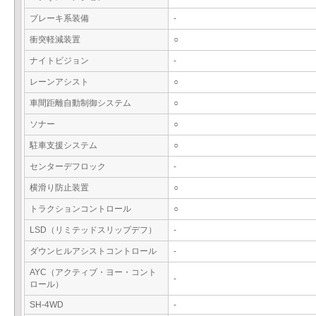
ブレーキ系装備
-
衝突軽減装置
○
ナイトビジョン
-
レーンアシスト
○
車間距離自動制御システム
○
ソナー
○
駐車支援システム
○
センターデフロック
-
横滑り防止装置
○
トラクションコントロール
○
LSD（リミテッドスリップデフ）
-
ダウンヒルアシストコントロール
-
AYC（アクティブ・ヨー・コント
-
ロール）
SH-4WD
-