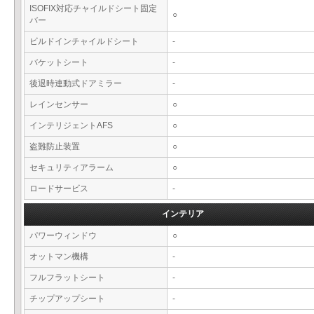
ISOFIX対応チャイルドシート固定
○
バー
ビルドインチャイルドシート
-
バケットシート
-
後退時連動式ドアミラー
-
レインセンサー
○
インテリジェントAFS
○
盗難防止装置
○
セキュリティアラーム
○
ロードサービス
-
インテリア
パワーウィンドウ
○
オットマン機構
-
フルフラットシート
-
チップアップシート
-