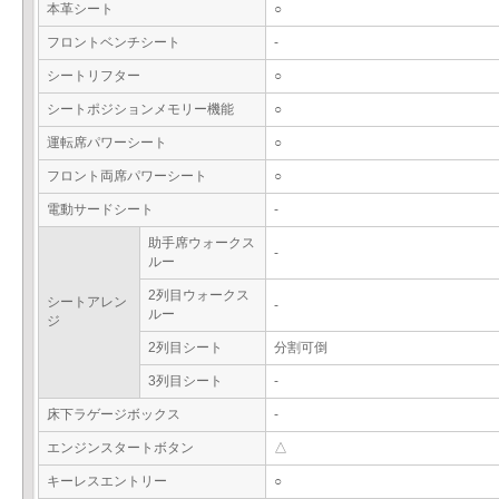
本革シート
○
フロントベンチシート
-
シートリフター
○
シートポジションメモリー機能
○
運転席パワーシート
○
フロント両席パワーシート
○
電動サードシート
-
助手席ウォークス
-
ルー
2列目ウォークス
シートアレン
-
ルー
ジ
2列目シート
分割可倒
3列目シート
-
床下ラゲージボックス
-
エンジンスタートボタン
△
キーレスエントリー
○