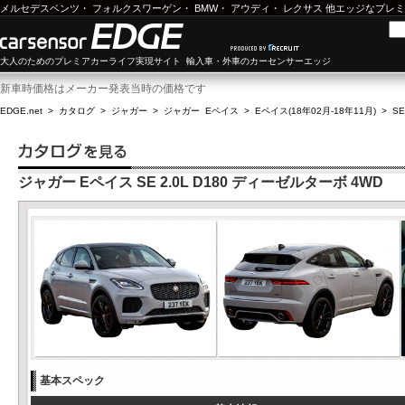
メルセデスベンツ
・
フォルクスワーゲン
・
BMW
・
アウディ
・
レクサス
他エッジなプレミ
大人のためのプレミアカーライフ実現サイト 輸入車・外車のカーセンサーエッジ
新車時価格はメーカー発表当時の価格です
EDGE.net
>
カタログ
>
ジャガー
>
ジャガー Eペイス
>
Eペイス(18年02月-18年11月)
>
SE
ジャガー Eペイス SE 2.0L D180 ディーゼルターボ 4WD
基本スペック