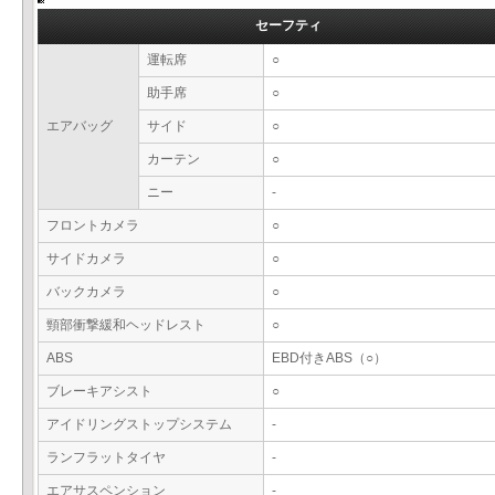
セーフティ
運転席
○
助手席
○
エアバッグ
サイド
○
カーテン
○
ニー
-
フロントカメラ
○
サイドカメラ
○
バックカメラ
○
頸部衝撃緩和ヘッドレスト
○
ABS
EBD付きABS（○）
ブレーキアシスト
○
アイドリングストップシステム
-
ランフラットタイヤ
-
エアサスペンション
-