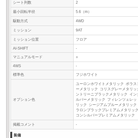
シート列数
2
最小回転半径
5.6（m）
駆動方式
4WD
ミッション
9AT
ミッション位置
フロア
AI-SHIFT
-
マニュアルモード
○
4WS
-
標準色
フジホワイト
ユーロンホワイトメタリック ポラス
ーメタリック コリスグレーメタリッ
ントリーニブラックメタリック イン
オプション色
ルバーメタリック フィレンツェレッ
リック シージアムブルーメタリック
ラロンブラックプレミアムメタリック
コンシルバープレミアムメタリック
掲載コメント
-
装備