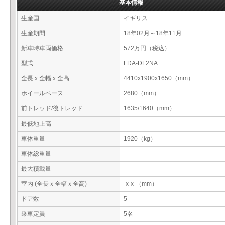
基本情報
生産国
イギリス
生産期間
18年02月～18年11月
新車時車両価格
572万円（税込）
型式
LDA-DF2NA
全長ｘ全幅ｘ全高
4410x1900x1650（mm）
ホイールベース
2680（mm）
前トレッド/後トレッド
1635/1640（mm）
最低地上高
-
車体重量
1920（kg）
車体総重量
-
最大積載量
-
室内 (全長ｘ全幅ｘ全高)
-x-x-（mm）
ドア数
5
乗車定員
5名