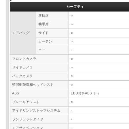
セーフティ
運転席
○
助手席
○
エアバッグ
サイド
○
カーテン
○
ニー
-
フロントカメラ
○
サイドカメラ
○
バックカメラ
○
頸部衝撃緩和ヘッドレスト
○
ABS
EBD付きABS（○）
ブレーキアシスト
○
アイドリングストップシステム
-
ランフラットタイヤ
-
エアサスペンション
-