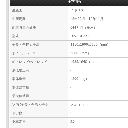
基本情報
生産国
イギリス
生産期間
18年02月～18年11月
新車時車両価格
644万円（税込）
型式
DBA-DF2XA
全長ｘ全幅ｘ全高
4410x1900x1650（mm）
ホイールベース
2680（mm）
前トレッド/後トレッド
1635/1640（mm）
最低地上高
-
車体重量
1890（kg）
車体総重量
-
最大積載量
-
室内 (全長ｘ全幅ｘ全高)
-x-x-（mm）
ドア数
5
乗車定員
5名