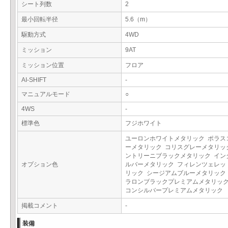
シート列数
2
最小回転半径
5.6（m）
駆動方式
4WD
ミッション
9AT
ミッション位置
フロア
AI-SHIFT
-
マニュアルモード
○
4WS
-
標準色
フジホワイト
ユーロンホワイトメタリック ポラス
ーメタリック コリスグレーメタリッ
ントリーニブラックメタリック イン
オプション色
ルバーメタリック フィレンツェレッ
リック シージアムブルーメタリック
ラロンブラックプレミアムメタリック
コンシルバープレミアムメタリック
掲載コメント
-
装備