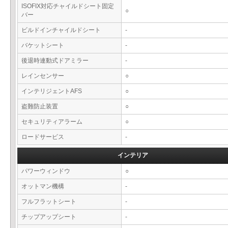
ISOFIX対応チャイルドシート固定
○
バー
ビルドインチャイルドシート
-
バケットシート
-
後退時連動式ドアミラー
-
レインセンサー
○
インテリジェントAFS
○
盗難防止装置
○
セキュリティアラーム
○
ロードサービス
-
インテリア
パワーウィンドウ
○
オットマン機構
-
フルフラットシート
-
チップアップシート
-