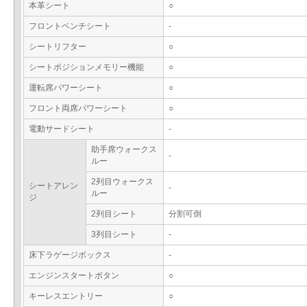
本革シート
○
フロントベンチシート
-
シートリフター
○
シートポジションメモリー機能
○
運転席パワーシート
○
フロント両席パワーシート
○
電動サードシート
-
助手席ウォークス
-
ルー
2列目ウォークス
シートアレン
-
ルー
ジ
2列目シート
分割可倒
3列目シート
-
床下ラゲージボックス
-
エンジンスタートボタン
○
キーレスエントリー
○