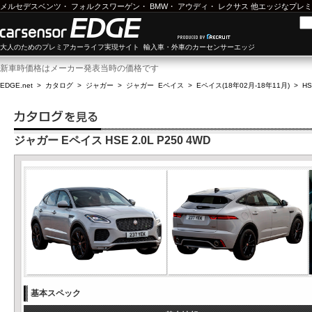
メルセデスベンツ
・
フォルクスワーゲン
・
BMW
・
アウディ
・
レクサス
他エッジなプレミ
大人のためのプレミアカーライフ実現サイト 輸入車・外車のカーセンサーエッジ
新車時価格はメーカー発表当時の価格です
EDGE.net
>
カタログ
>
ジャガー
>
ジャガー Eペイス
>
Eペイス(18年02月-18年11月)
>
HS
ジャガー Eペイス HSE 2.0L P250 4WD
基本スペック