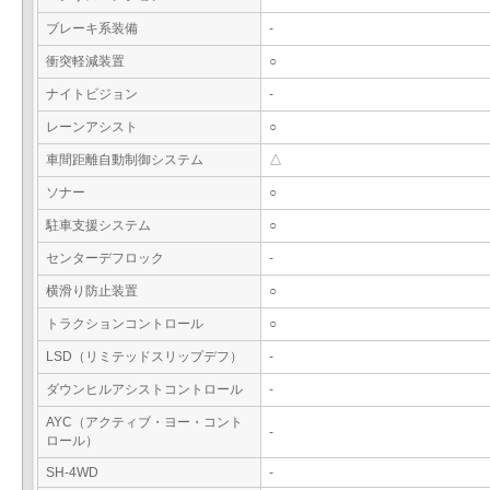
ブレーキ系装備
-
衝突軽減装置
○
ナイトビジョン
-
レーンアシスト
○
車間距離自動制御システム
△
ソナー
○
駐車支援システム
○
センターデフロック
-
横滑り防止装置
○
トラクションコントロール
○
LSD（リミテッドスリップデフ）
-
ダウンヒルアシストコントロール
-
AYC（アクティブ・ヨー・コント
-
ロール）
SH-4WD
-