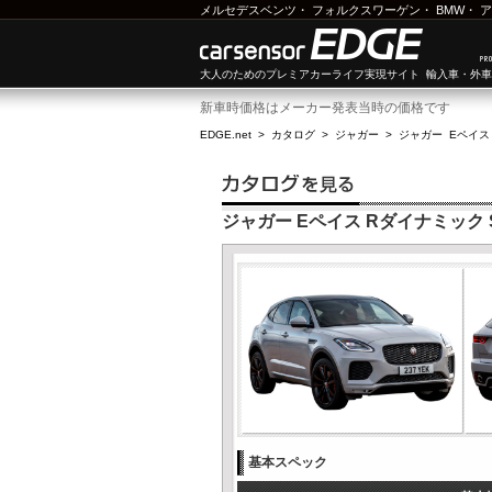
メルセデスベンツ
・
フォルクスワーゲン
・
BMW
・
ア
大人のためのプレミアカーライフ実現サイト 輸入車・外
新車時価格はメーカー発表当時の価格です
EDGE.net
>
カタログ
>
ジャガー
>
ジャガー Eペイス
ジャガー Eペイス Rダイナミック SE 
基本スペック