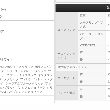
足
6（m）
位置
D
ステアリングギア
T
方式
ステアリング
ロア
パワーステアリン
○
グ
VGS/VGRS
-
前
サスペンショ
ン形式
ジホワイト
後
ーロンホワイトメタリック ポラスコグレ
高性能サスペンション
-
メタリック コリスグレーメタリック サ
前
2
トリーニブラックメタリック インダスシ
タイヤサイズ
バーメタリック フィレンツェレッドメタ
後
2
ック シージアムブルーメタリック ファ
ロンブラックプレミアムメタリック シリ
前
ンシルバープレミアムメタリック
ブレーキ形式
後