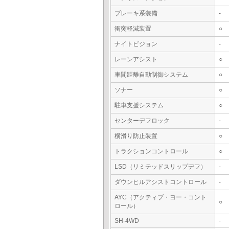
ブレーキ系装備
-
衝突軽減装置
○
ナイトビジョン
-
レーンアシスト
○
車間距離自動制御システム
○
ソナー
○
駐車支援システム
○
センターデフロック
-
横滑り防止装置
○
トラクションコントロール
○
LSD（リミテッドスリップデフ）
-
ダウンヒルアシストコントロール
-
AYC（アクティブ・ヨー・コント
○
ロール）
SH-4WD
-