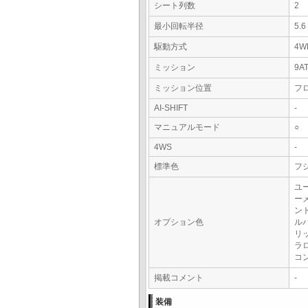
シート列数
2
最小回転半径
5.
駆動方式
4W
ミッション
9A
ミッション位置
フ
AI-SHIFT
-
マニュアルモード
○
4WS
-
標準色
フ
ユ
ー
ン
オプション色
ル
リ
ラ
コ
掲載コメント
-
装備