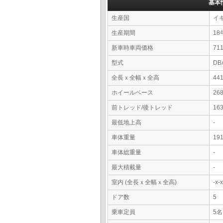
基本
生産国
イ
生産期間
18
新車時車両価格
7
型式
DB
全長ｘ全幅ｘ全高
44
ホイールベース
26
前トレッド/後トレッド
16
最低地上高
-
車体重量
19
車体総重量
-
最大積載量
-
室内 (全長ｘ全幅ｘ全高)
-x
ドア数
5
乗車定員
5名