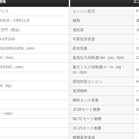
情報
エ
ギリス
エンジン型式
P
年02月～18年11月
種類
11万円（税込）
過給器
A-DF2XA
可変気筒装置
-
10x1900x1650（mm）
総排気量
1
80（mm）
最高出力/回転数 kw（ps）/rpm
2
35/1640（mm）
最大トルク/回転数 n・m（kg・
4
m）/rpm
環境対策エンジン
10（kg）
使用燃料
燃料タンク容量
JC08モード燃費
1
-x-（mm）
WLTCモード燃費
-
10-15モード燃費
-
燃費基準達成
-