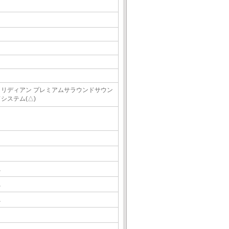
メリディアン プレミアムサラウンドサウン
システム(△)
△
△
△