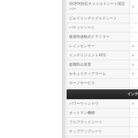
ISOFIX対応チャイルドシート固定
○
バー
ビルドインチャイルドシート
-
バケットシート
-
後退時連動式ドアミラー
-
レインセンサー
○
インテリジェントAFS
○
盗難防止装置
○
セキュリティアラーム
○
ロードサービス
-
イン
パワーウィンドウ
○
オットマン機構
-
フルフラットシート
-
チップアップシート
-