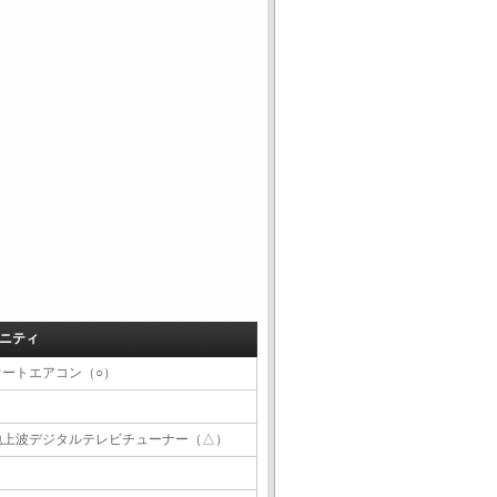
ニティ
オートエアコン（○）
地上波デジタルテレビチューナー（△）