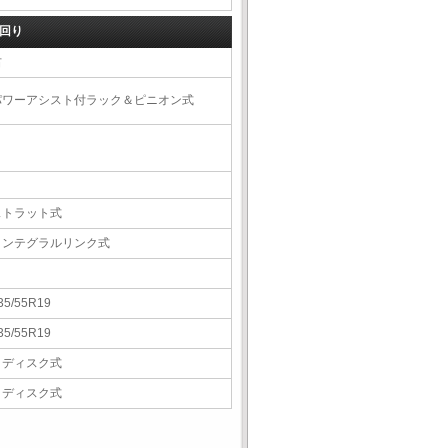
回り
右
パワーアシスト付ラック＆ピニオン式
ストラット式
インテグラルリンク式
35/55R19
35/55R19
Ｖディスク式
Ｖディスク式