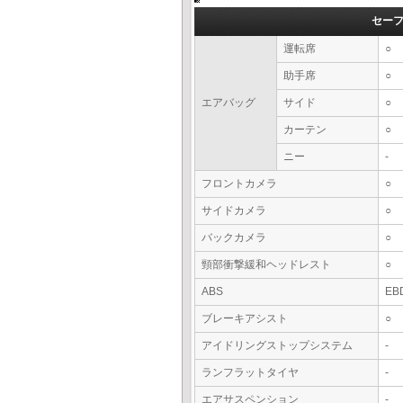
セー
運転席
○
助手席
○
エアバッグ
サイド
○
カーテン
○
ニー
-
フロントカメラ
○
サイドカメラ
○
バックカメラ
○
頸部衝撃緩和ヘッドレスト
○
ABS
EB
ブレーキアシスト
○
アイドリングストップシステム
-
ランフラットタイヤ
-
エアサスペンション
-