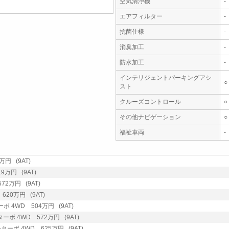
空気清浄機
-
エアフィルター
-
抗菌仕様
-
消臭加工
-
防水加工
-
インテリジェントパーキングアシ
○
スト
クルーズコントロール
○
その他ナビゲーション
○
福祉車両
-
万円 (9AT)
9万円 (9AT)
72万円 (9AT)
620万円 (9AT)
ボ 4WD 504万円 (9AT)
ターボ 4WD 572万円 (9AT)
ルターボ 4WD 625万円 (9AT)