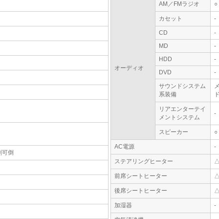
AM／FMラジオ
○
カセット
-
CD
-
MD
-
HDD
-
オーディオ
DVD
-
サウンドシステム
系装備
ド
リアエンターテイ
-
メントシステム
スピーカー
○
AC電源
-
割可倒
ステアリングヒーター
前席シートヒーター
後席シートヒーター
加湿器
-