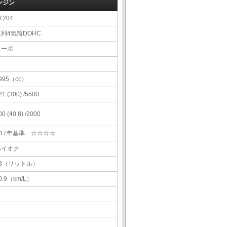
ンジン
T204
直列4気筒DOHC
ターボ
995（cc）
21 (300) /5500
00 (40.8) /2000
H17年基準 ☆☆☆☆
ハイオク
68（リットル）
0.9（km/L）