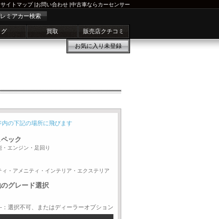
サイトマップ
|
お問い合わせ
|
中古車ならカーセンサー
レミアカー検索
ログ
買取
販売店クチコミ
お気に入り
未登録
ジ内の下記の場所に飛びます
スペック
能・エンジン・足回り
ティ・アメニティ・インテリア・エクステリア
他のグレード選択
-：選択不可、またはディーラーオプション