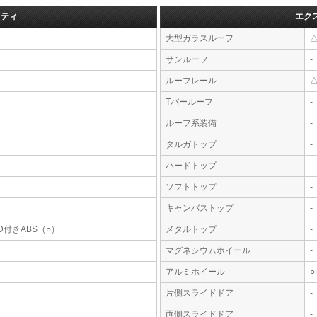
フティ
エク
大型ガラスルーフ
サンルーフ
-
ルーフレール
Tバールーフ
-
ルーフ系装備
-
タルガトップ
-
ハードトップ
-
ソフトトップ
-
キャンバストップ
-
D付きABS（○）
メタルトップ
-
マグネシウムホイール
-
アルミホイール
○
片側スライドドア
-
両側スライドドア
-