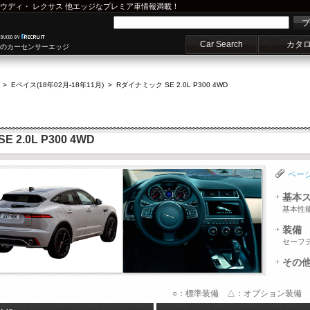
ウディ
・
レクサス
他エッジなプレミア車情報満載！
プ
Car Search
カタ
車のカーセンサーエッジ
>
Eペイス(18年02月-18年11月)
>
Rダイナミック SE 2.0L P300 4WD
2.0L P300 4WD
ペー
基本
基本性
装備
セーフ
その
○：標準装備 △：オプション装備 