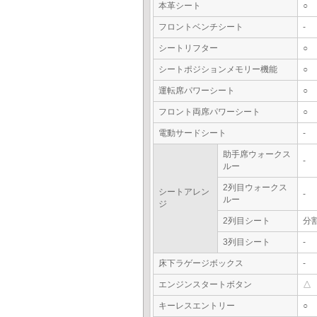
本革シート
○
フロントベンチシート
-
シートリフター
○
シートポジションメモリー機能
○
運転席パワーシート
○
フロント両席パワーシート
○
電動サードシート
-
助手席ウォークス
-
ルー
2列目ウォークス
シートアレン
-
ルー
ジ
2列目シート
分
3列目シート
-
床下ラゲージボックス
-
エンジンスタートボタン
△
キーレスエントリー
○