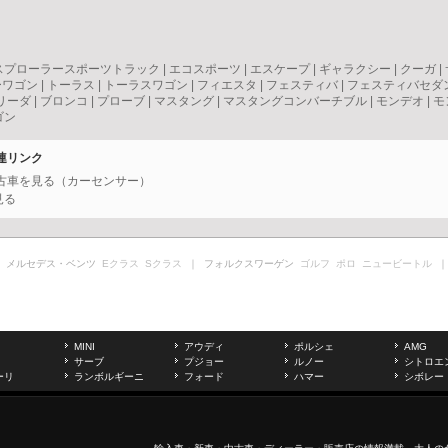
スプローラースポーツトラック
|
エコスポーツ
|
エスケープ
|
ギャラクシー
|
クーガ
|
ーワゴン
|
トーラス
|
トーラスワゴン
|
フィエスタ
|
フェスティバ
|
フェスティバセダ
リーダ
|
ブロンコ
|
プローブ
|
マスタング
|
マスタングコンバーチブル
|
モンデオ
|
モ
ゴン
連リンク
中古車を見る（カーセンサー）
見る
 メルセデス・ベンツ
Eクラス
Sクラス
｜ フォルクスワーゲン
ゴルフ
ポロ
ニュービートル
｜
MINI
アウディ
ポルシェ
AMG
サーブ
プジョー
ルノー
シトロエ
ーリ
ランボルギーニ
フォード
ハマー
シボレー