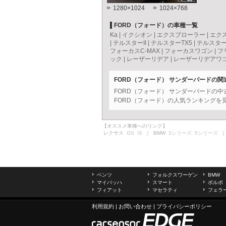
1280×1024
1024×768
FORD（フォード）の車種一覧
Ka
|
イクシオン
|
エクスプローラー
|
エク
|
テルスターII
|
テルスターTX5
|
テルスタ
フォーカスC-MAX
|
フォーカスワゴン
|
フ
ック
|
レーザーリデア
|
レーザーリデアワ
FORD（フォード） サンダーバードの関
FORD（フォード） サンダーバードの
FORD（フォード）の人気ランキングを
【オススメ車種へのリンク】
レクサス
GS
IS
｜ BMW
3シリーズ
5シリーズ
｜
ベンツ
フォルクスワーゲン
BMW
マイバッハ
スマート
ボルボ
フィアット
マセラティ
フェラ
利用規約
|
お問い合わせ
|
プライバシーポリシー