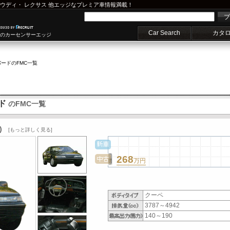
ウディ
・
レクサス
他エッジなプレミア車情報満載！
プ
Car Search
カタ
車のカーセンサーエッジ
バード
のFMC一覧
ド
のFMC一覧
)
[もっと詳しく見る]
268
万円
クーペ
3787～4942
140～190