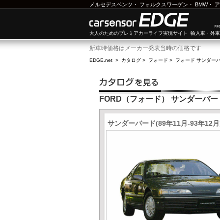
メルセデスベンツ
・
フォルクスワーゲン
・
BMW
・
ア
大人のためのプレミアカーライフ実現サイト 輸入車・外
新車時価格はメーカー発表当時の価格です
EDGE.net
>
カタログ
>
フォード
>
フォード サンダー
FORD（フォード） サンダーバー
サンダーバード(89年11月-93年12月