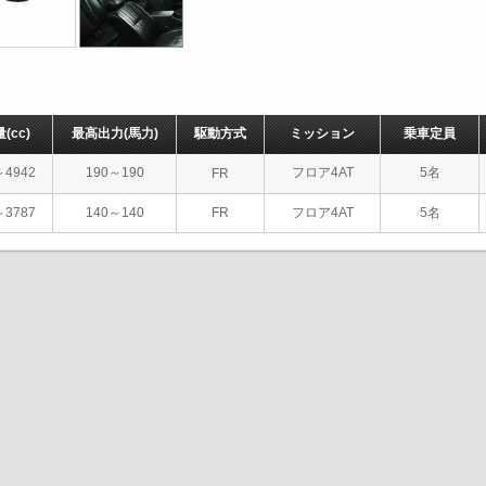
量
(cc)
最高出力
(馬力)
駆動方式
ミッション
乗車定員
～4942
190～190
フロア4AT
5名
FR
～3787
140～140
FR
フロア4AT
5名