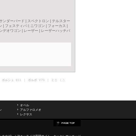
サンダーバード
|
スペクトロン
|
テルスター
ン
|
フェスティバミニワゴン
|
フォーカス
|
ンデオワゴン
|
レーザー
|
レーザーハッチバ
 ポルシェ
911
｜ ボルボ
V70
｜ ミニ
ミニ
オペル
ン
アルファロメオ
レクサス