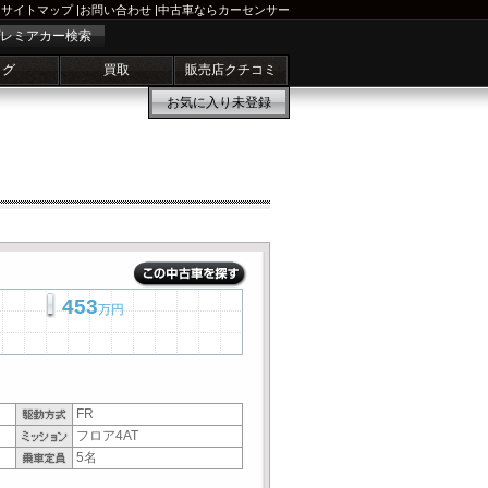
サイトマップ
|
お問い合わせ
|
中古車ならカーセンサー
レミアカー検索
ログ
買取
販売店クチコミ
お気に入り
未登録
453
万円
FR
フロア4AT
5名