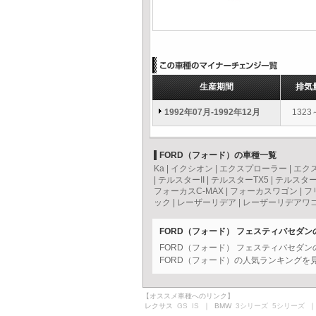
生産期間
排気
1992年07月-1992年12月
1323
FORD（フォード）の車種一覧
Ka
|
イクシオン
|
エクスプローラー
|
エク
|
テルスターII
|
テルスターTX5
|
テルスタ
フォーカスC-MAX
|
フォーカスワゴン
|
フ
ック
|
レーザーリデア
|
レーザーリデアワ
FORD（フォード） フェスティバセダ
FORD（フォード） フェスティバセダ
FORD（フォード）の人気ランキングを
【オススメ車種へのリンク】
レクサス
GS
IS
｜ BMW
3シリーズ
5シリーズ
｜