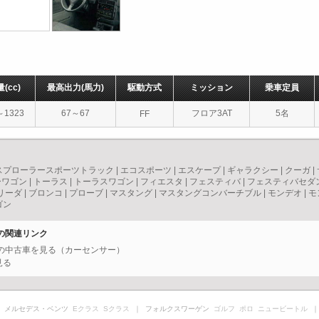
量
(cc)
最高出力
(馬力)
駆動方式
ミッション
乗車定員
～1323
67～67
フロア3AT
5名
FF
スプローラースポーツトラック
|
エコスポーツ
|
エスケープ
|
ギャラクシー
|
クーガ
|
ーワゴン
|
トーラス
|
トーラスワゴン
|
フィエスタ
|
フェスティバ
|
フェスティバセダ
リーダ
|
ブロンコ
|
プローブ
|
マスタング
|
マスタングコンバーチブル
|
モンデオ
|
モ
ゴン
ンの関連リンク
ンの中古車を見る（カーセンサー）
見る
 メルセデス・ベンツ
Eクラス
Sクラス
｜ フォルクスワーゲン
ゴルフ
ポロ
ニュービートル
｜