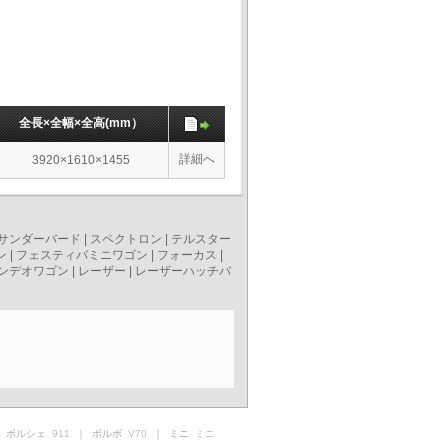
全長×全幅×全高(mm）
詳細へ
3920×1610×1455
サンダーバード
|
スペクトロン
|
テルスター
ン
|
フェスティバミニワゴン
|
フォーカス
|
ンデオワゴン
|
レーザー
|
レーザーハッチバ
 ポルシェ
911
｜ ボルボ
V70
｜ ミニ
ミニ