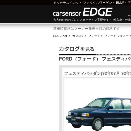
メルセデスベンツ
・
フォルクスワーゲン
・
BMW
・
ア
大人のためのプレミアカーライフ実現サイト 輸入車・外
新車時価格はメーカー発表当時の価格です
EDGE.net
>
カタログ
>
フォード
>
フォード フェステ
FORD（フォード） フェスティ
フェスティバセダン(92年07月-92年