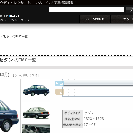
ウディ
・
レクサス
他エッジなプレミア車情報満載！
プ
Car Search
カタ
車のカーセンサーエッジ
ィバセダン
のFMC一覧
バセダン
のFMC一覧
12月)
[もっと詳しく見る]
セダン
1323～1323
67～67