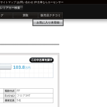
サイトマップ
|
お問い合わせ
|
中古車ならカーセンサー
レミアカー検索
ログ
買取
販売店クチコミ
お気に入り
未登録
103.8
万円
FF
フロア3AT
5名