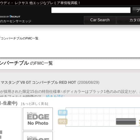
ウディ
・
レクサス
他エッジなプレミア車情報満載！
プ
Car Search
カタ
車のカーセンサーエッジ
グコンバーチブル
のFMC一覧
コンバーチブル
のFMC一覧
スタング V8 GT コンバーチブル RED HOT
(2008/08/29)
が採用された限定15台の特別仕様車↑ボディカラーはブラック1色のみの設定だが
るフォルムが特徴のマ...
続きを読む
-生産中)
[もっと詳しく見る]