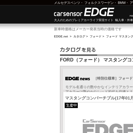
メルセデスベンツ
・
フォルクスワーゲン
・
BMW
・
ア
大人のためのプレミアカーライフ実現サイト 輸入車・外
新車時価格はメーカー発表当時の価格です
EDGE.net
>
カタログ
>
フォード
>
フォード マスタン
FORD（フォード） マスタング
［特別仕様車］フォード マ
モデル名通りの艶やかなインテリアカラー
アカラーは艶やかなレッド初代を彷彿とさせ
マスタングコンバーチブル(17年01月