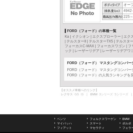
オー
4942
225～
FORD（フォード）の車種一覧
Ka
|
イクシオン
|
エクスプローラー
|
エク
|
テルスターII
|
テルスターTX5
|
テルスタ
フォーカスC-MAX
|
フォーカスワゴン
|
フ
ック
|
レーザーリデア
|
レーザーリデアワ
FORD（フォード） マスタングコンバ
FORD（フォード） マスタングコンバ
FORD（フォード）の人気ランキングを
【オススメ車種へのリンク】
レクサス
GS
IS
｜ BMW
3シリーズ
5シリーズ
｜
ベンツ
フォルクスワーゲン
BMW
マイバッハ
スマート
ボルボ
フィアット
マセラティ
フェラ