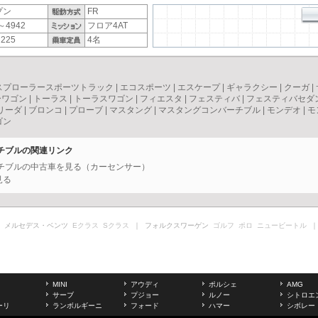
プン
FR
～4942
フロア4AT
225
4名
スプローラースポーツトラック
|
エコスポーツ
|
エスケープ
|
ギャラクシー
|
クーガ
|
ーワゴン
|
トーラス
|
トーラスワゴン
|
フィエスタ
|
フェスティバ
|
フェスティバセダ
リーダ
|
ブロンコ
|
プローブ
|
マスタング
|
マスタングコンバーチブル
|
モンデオ
|
モ
ゴン
ーチブルの関連リンク
ーチブルの中古車を見る（カーセンサー）
見る
 メルセデス・ベンツ
Eクラス
Sクラス
｜ フォルクスワーゲン
ゴルフ
ポロ
ニュービートル
｜
MINI
アウディ
ポルシェ
AMG
サーブ
プジョー
ルノー
シトロエ
ーリ
ランボルギーニ
フォード
ハマー
シボレー