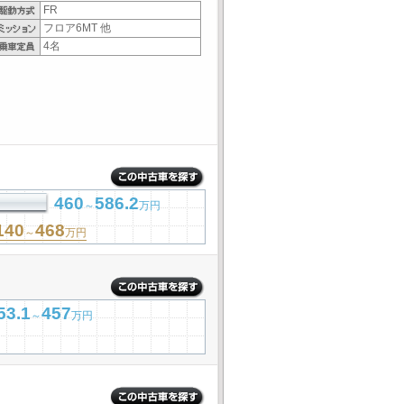
FR
フロア6MT 他
4名
460
586.2
～
万円
140
468
～
万円
53.1
457
～
万円