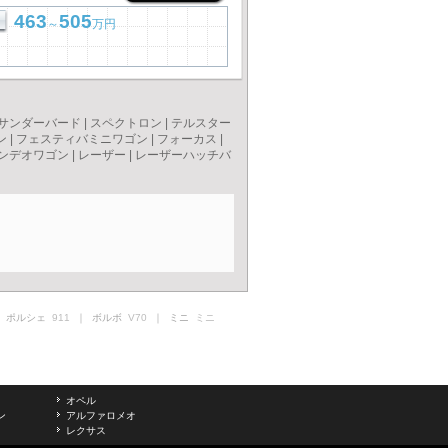
463
505
～
万円
サンダーバード
|
スペクトロン
|
テルスター
ン
|
フェスティバミニワゴン
|
フォーカス
|
ンデオワゴン
|
レーザー
|
レーザーハッチバ
 ポルシェ
911
｜ ボルボ
V70
｜ ミニ
ミニ
オペル
ン
アルファロメオ
レクサス