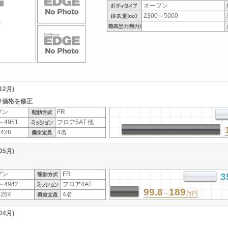
オープン
2300～5000
2月)
り価格を修正
プン
FR
～4951
フロア5AT 他
426
4名
5月)
プン
FR
3
～4942
フロア4AT
99.8
189
～
万円
264
4名
4月)