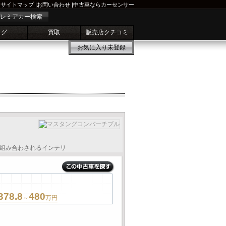
サイトマップ
|
お問い合わせ
|
中古車ならカーセンサー
レミアカー検索
ログ
買取
販売店クチコミ
お気に入り
未登録
、組み合わされるインテリ
378.8
480
～
万円