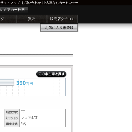
サイトマップ
|
お問い合わせ
|
中古車ならカーセンサー
レミアカー検索
ログ
買取
販売店クチコミ
お気に入り
未登録
390
万円
FF
フロア4AT
5名