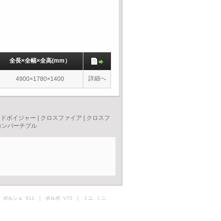
全長×全幅×全高(mm）
詳細へ
4900×1780×1400
ンドボイジャー
|
クロスファイア
|
クロスフ
コンバーチブル
 ポルシェ
911
｜ ボルボ
V70
｜ ミニ
ミニ