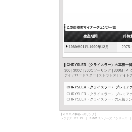
生産期間
排気
1989年01月-1990年12月
2975
CHRYSLER（クライスラー）の車種一
300
|
300C
|
300Cツーリング
|
300M
|
PT
ァイアロードスター
|
ストラトス
|
デイト
CHRYSLER（クライスラー） プレミ
CHRYSLER（クライスラー） プレミ
CHRYSLER（クライスラー）の人気ラ
【オススメ車種へのリンク】
レクサス
GS
IS
｜ BMW
3シリーズ
5シリーズ
｜