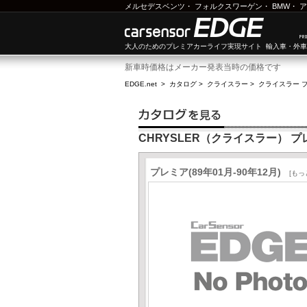
メルセデスベンツ
・
フォルクスワーゲン
・
BMW
・
ア
大人のためのプレミアカーライフ実現サイト 輸入車・外
新車時価格はメーカー発表当時の価格です
EDGE.net
>
カタログ
>
クライスラー
>
クライスラー 
CHRYSLER（クライスラー） プ
プレミア(89年01月-90年12月)
[もっ