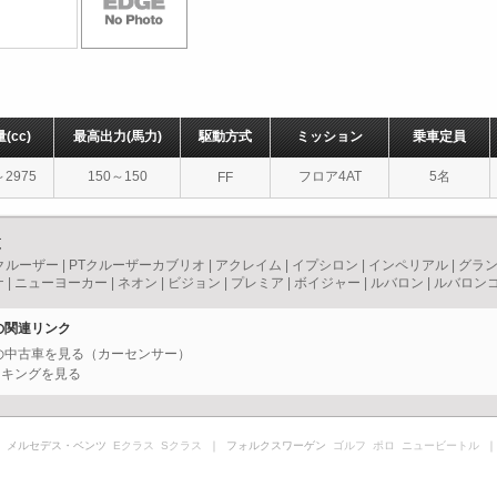
量
(cc)
最高出力
(馬力)
駆動方式
ミッション
乗車定員
～2975
150～150
フロア4AT
5名
FF
覧
クルーザー
|
PTクルーザーカブリオ
|
アクレイム
|
イプシロン
|
インペリアル
|
グラ
ナ
|
ニューヨーカー
|
ネオン
|
ビジョン
|
プレミア
|
ボイジャー
|
ルバロン
|
ルバロン
アの関連リンク
アの中古車を見る（カーセンサー）
ンキングを見る
 メルセデス・ベンツ
Eクラス
Sクラス
｜ フォルクスワーゲン
ゴルフ
ポロ
ニュービートル
｜