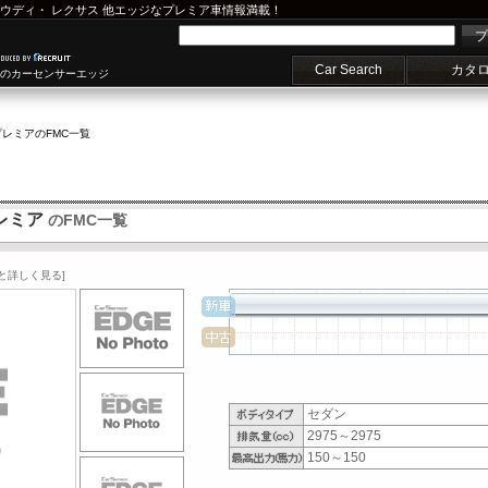
ウディ
・
レクサス
他エッジなプレミア車情報満載！
プ
Car Search
カタ
車のカーセンサーエッジ
プレミア
のFMC一覧
レミア
のFMC一覧
と詳しく見る]
セダン
2975～2975
150～150