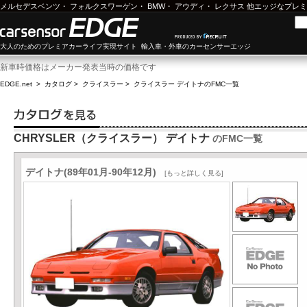
メルセデスベンツ
・
フォルクスワーゲン
・
BMW
・
アウディ
・
レクサス
他エッジなプレミ
大人のためのプレミアカーライフ実現サイト 輸入車・外車のカーセンサーエッジ
新車時価格はメーカー発表当時の価格です
EDGE.net
>
カタログ
>
クライスラー
>
クライスラー デイトナ
のFMC一覧
CHRYSLER（クライスラー） デイトナ
のFMC一覧
デイトナ(89年01月-90年12月)
[もっと詳しく見る]