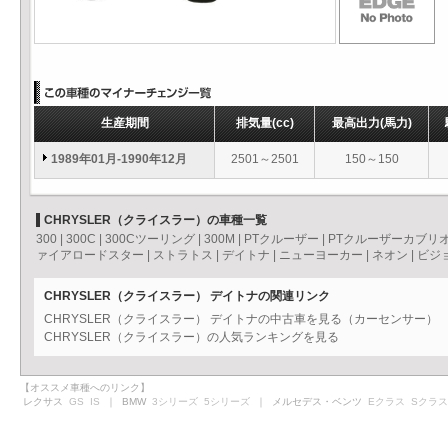
生産期間
排気量
(cc)
最高出力
(馬力)
1989年01月-1990年12月
2501～2501
150～150
CHRYSLER（クライスラー）の車種一覧
300
|
300C
|
300Cツーリング
|
300M
|
PTクルーザー
|
PTクルーザーカブリ
ァイアロードスター
|
ストラトス
|
デイトナ
|
ニューヨーカー
|
ネオン
|
ビジ
CHRYSLER（クライスラー） デイトナの関連リンク
CHRYSLER（クライスラー） デイトナの中古車を見る（カーセンサー）
CHRYSLER（クライスラー）の人気ランキングを見る
【オススメ車種へのリンク】
レクサス
GS
IS
｜ BMW
3シリーズ
5シリーズ
｜ メルセデス・ベンツ
Eクラス
Sクラス