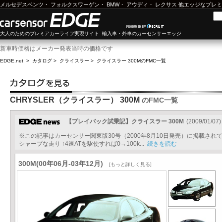
メルセデスベンツ
・
フォルクスワーゲン
・
BMW
・
アウディ
・
レクサス
他エッジなプレミ
大人のためのプレミアカーライフ実現サイト 輸入車・外車のカーセンサーエッジ
新車時価格はメーカー発表当時の価格です
EDGE.net
>
カタログ
>
クライスラー
>
クライスラー 300M
のFMC一覧
CHRYSLER（クライスラー） 300M
のFMC一覧
【プレイバック試乗記】クライスラー 300M
(2009/01/07)
※この記事はカーセンサー関東版30号（2000年8月10日発売）に掲載さ
シャープな走り ↑4速ATを駆使すれば0→100k...
続きを読む
300M(00年06月-03年12月)
[もっと詳しく見る]