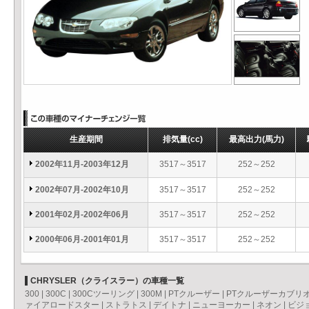
生産期間
排気量
(cc)
最高出力
(馬力)
2002年11月-2003年12月
3517～3517
252～252
2002年07月-2002年10月
3517～3517
252～252
2001年02月-2002年06月
3517～3517
252～252
2000年06月-2001年01月
3517～3517
252～252
CHRYSLER（クライスラー）の車種一覧
300
|
300C
|
300Cツーリング
|
300M
|
PTクルーザー
|
PTクルーザーカブリ
ァイアロードスター
|
ストラトス
|
デイトナ
|
ニューヨーカー
|
ネオン
|
ビジ