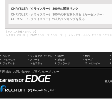
CHRYSLER（クライスラー） 300Mの関連リンク
CHRYSLER（クライスラー） 300Mの中古車を見る（カーセンサー）
CHRYSLER（クライスラー）の人気ランキングを見る
【オススメ車種へのリンク】
レクサス
GS
IS
｜ BMW
3シリーズ
5シリーズ
｜ メルセデス・ベンツ
Eクラス
Sクラス
ベンツ
フォルクスワーゲン
BMW
MINI
マイバッハ
スマート
ボルボ
サーブ
フィアット
マセラティ
フェラーリ
ランボルギーニ
利用規約
|
お問い合わせ
|
プライバシーポリシー
輸入