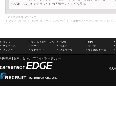
CADILLAC（キャデラック）の人気ランキングを見る
【オススメ車種へのリンク】
レクサス
GS
IS
｜ BMW
3シリーズ
5シリーズ
｜ メルセデス・ベンツ
Eクラス
Sクラス
ベンツ
フォルクスワーゲン
BMW
MINI
マイバッハ
スマート
ボルボ
サーブ
フィアット
マセラティ
フェラーリ
ランボルギーニ
利用規約
|
お問い合わせ
|
プライバシーポリシー
輸入