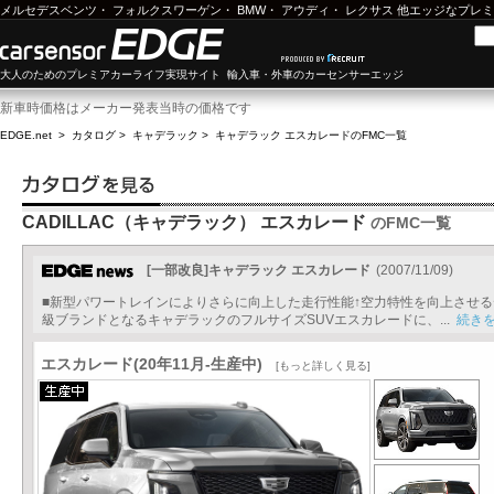
メルセデスベンツ
・
フォルクスワーゲン
・
BMW
・
アウディ
・
レクサス
他エッジなプレミ
大人のためのプレミアカーライフ実現サイト 輸入車・外車のカーセンサーエッジ
新車時価格はメーカー発表当時の価格です
EDGE.net
>
カタログ
>
キャデラック
>
キャデラック エスカレード
のFMC一覧
CADILLAC（キャデラック） エスカレード
のFMC一覧
[一部改良]キャデラック エスカレード
(2007/11/09)
■新型パワートレインによりさらに向上した走行性能↑空力特性を向上させ
級ブランドとなるキャデラックのフルサイズSUVエスカレードに、...
続き
エスカレード(20年11月-生産中)
[もっと詳しく見る]