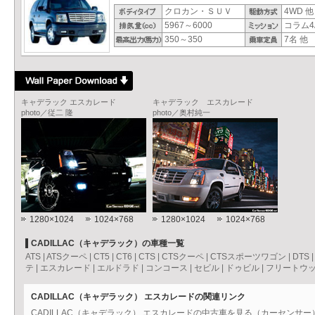
クロカン・ＳＵＶ
4WD 他
5967～6000
コラム4
350～350
7名 他
キャデラック エスカレード
キャデラック エスカレード
photo／従二 隆
photo／奥村純一
1280×1024
1024×768
1280×1024
1024×768
CADILLAC（キャデラック）の車種一覧
ATS
|
ATSクーペ
|
CT5
|
CT6
|
CTS
|
CTSクーペ
|
CTSスポーツワゴン
|
DTS
テ
|
エスカレード
|
エルドラド
|
コンコース
|
セビル
|
ドゥビル
|
フリートウ
CADILLAC（キャデラック） エスカレードの関連リンク
CADILLAC（キャデラック） エスカレードの中古車を見る（カーセンサー