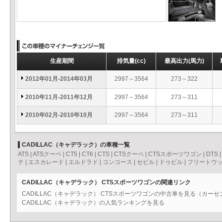
生産期間
排気量
(cc)
最高出力
(馬力)
2012年01月-2014年03月
2997～3564
273～322
2010年11月-2011年12月
2997～3564
273～311
2010年02月-2010年10月
2997～3564
273～311
CADILLAC（キャデラック）の車種一覧
ATS
|
ATSクーペ
|
CT5
|
CT6
|
CTS
|
CTSクーペ
|
CTSスポーツワゴン
|
DTS
テ
|
エスカレード
|
エルドラド
|
コンコース
|
セビル
|
ドゥビル
|
フリートウ
CADILLAC（キャデラック） CTSスポーツワゴンの関連リンク
CADILLAC（キャデラック） CTSスポーツワゴンの中古車を見る（カー
CADILLAC（キャデラック）の人気ランキングを見る