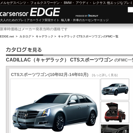
メルセデスベンツ
・
フォルクスワーゲン
・
BMW
・
アウディ
・
レクサス
他エッジなプレミ
大人のためのプレミアカーライフ実現サイト 輸入車・外車のカーセンサーエッジ
新車時価格はメーカー発表当時の価格です
EDGE.net
>
カタログ
>
キャデラック
>
キャデラック CTSスポーツワゴン
のFMC一覧
CADILLAC（キャデラック） CTSスポーツワゴン
のFMC一
CTSスポーツワゴン(10年02月-14年03月)
[もっと詳しく見る]