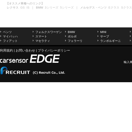
【オススメ車種へのリンク】
レクサス
GS
IS
｜ BMW
3シリーズ
5シリーズ
｜ メルセデス・ベンツ
Eクラス
Sクラス
ベンツ
フォルクスワーゲン
BMW
MINI
マイバッハ
スマート
ボルボ
サーブ
フィアット
マセラティ
フェラーリ
ランボルギーニ
利用規約
|
お問い合わせ
|
プライバシーポリシー
輸入