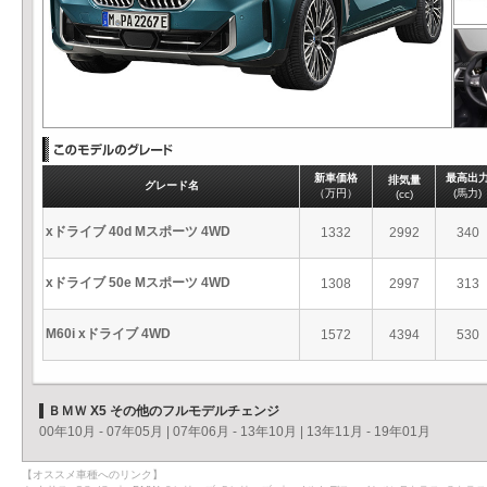
新車価格
最高出
排気量
グレード名
（万円）
(馬力)
(cc)
xドライブ 40d Mスポーツ 4WD
1332
2992
340
xドライブ 50e Mスポーツ 4WD
1308
2997
313
M60i xドライブ 4WD
1572
4394
530
ＢＭＷ X5 その他のフルモデルチェンジ
00年10月 - 07年05月
|
07年06月 - 13年10月
|
13年11月 - 19年01月
【オススメ車種へのリンク】