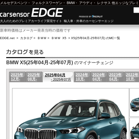
メルセデスベンツ
・
フォルクスワーゲン
・
BMW
・
アウディ
・
レクサス
他エッジなプレミ
大人のためのプレミアカーライフ実現サイト 輸入車・外車のカーセンサーエッジ
新車時価格はメーカー発表当時の価格です
EDGE.net
>
カタログ
>
ＢＭＷ
>
ＢＭＷ X5
>
X5(25年04月-25年07月) のMC一覧
BMW X5(25年04月-25年07月)
のマイナーチェンジ
2025年
2025年
2024年
2024年
2023年
2022年
2025年04月
12月-
08月-
10月-
04月-
04月-
10月-
- 2025年07月