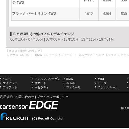
1419.6
4394
530
ジ 4WD
ブラック バーミリオン 4WD
1612
4394
530
ＢＭＷ X5 その他のフルモデルチェンジ
00年10月 - 07年05月
|
07年06月 - 13年10月
|
13年11月 - 19年01月
【オススメ車種へのリンク】
レクサス
GS
IS
｜ BMW
3シリーズ
5シリーズ
｜ メルセデス・ベンツ
Eクラス
Sクラス
ベンツ
フォルクスワーゲン
BMW
MINI
マイバッハ
スマート
ボルボ
サーブ
フィアット
マセラティ
フェラーリ
ランボルギーニ
利用規約
|
お問い合わせ
|
プライバシーポリシー
輸入