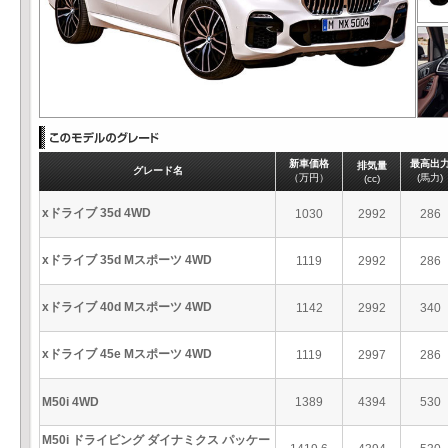
新車価格
最高出
排気量
グレード名
（万円）
(馬力)
(cc)
xドライブ 35d 4WD
1030
2992
286
xドライブ 35d Mスポーツ 4WD
1119
2992
286
xドライブ 40d Mスポーツ 4WD
1142
2992
340
xドライブ 45e Mスポーツ 4WD
1119
2997
286
M50i 4WD
1389
4394
530
M50i ドライビング ダイナミクス パッケー