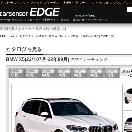
メルセデスベンツ
・
フォルクスワーゲン
・
BMW
・
アウディ
・
レクサス
他エッジなプレミ
大人のためのプレミアカーライフ実現サイト 輸入車・外車のカーセンサーエッジ
新車時価格はメーカー発表当時の価格です
EDGE.net
>
カタログ
>
ＢＭＷ
>
ＢＭＷ X5
>
X5(22年07月-22年09月) のMC一覧
BMW X5(22年07月-22年09月)
のマイナーチェンジ
2025年
2025年
2025年
2024年
2024年
2023年
2022年
2022
12月-
08月-
04月-
10月-
04月-
04月-
10月-
- 