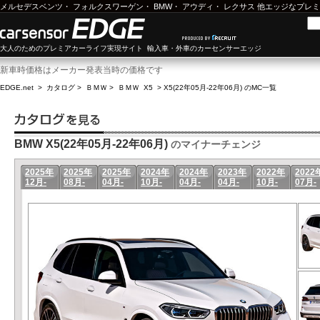
メルセデスベンツ
・
フォルクスワーゲン
・
BMW
・
アウディ
・
レクサス
他エッジなプレミ
大人のためのプレミアカーライフ実現サイト 輸入車・外車のカーセンサーエッジ
新車時価格はメーカー発表当時の価格です
EDGE.net
>
カタログ
>
ＢＭＷ
>
ＢＭＷ X5
>
X5(22年05月-22年06月) のMC一覧
BMW X5(22年05月-22年06月)
のマイナーチェンジ
2025年
2025年
2025年
2024年
2024年
2023年
2022年
2022
12月-
08月-
04月-
10月-
04月-
04月-
10月-
07月-