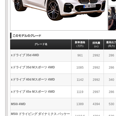
新車価格
最高出
排気量
グレード名
（万円）
(馬力)
(cc)
xドライブ 35d 4WD
961
2992
286
xドライブ 35d Mスポーツ 4WD
1085
2992
286
xドライブ 40d Mスポーツ 4WD
1142
2992
340
xドライブ 45e Mスポーツ 4WD
1119
2997
286
M50i 4WD
1389
4394
530
M50i ドライビング ダイナミクス パッケー