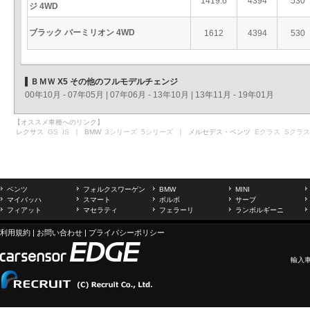
1419.6
4394
530
ジ 4WD
ブラック バーミリオン 4WD
1612
4394
530
ＢＭＷ X5 その他のフルモデルチェンジ
00年10月 - 07年05月
|
07年06月 - 13年10月
|
13年11月 - 19年01月
【オススメ車種へのリンク】
レクサス
GS
IS
｜ BMW
3シリーズ
5シリーズ
｜ メルセデス・ベンツ
Eクラス
Sクラス
ベンツ
フォルクスワーゲン
BMW
MINI
マイバッハ
スマート
ボルボ
サーブ
フィアット
マセラティ
フェラーリ
ランボルギーニ
利用規約
|
お問い合わせ
|
プライバシーポリシー
輸入