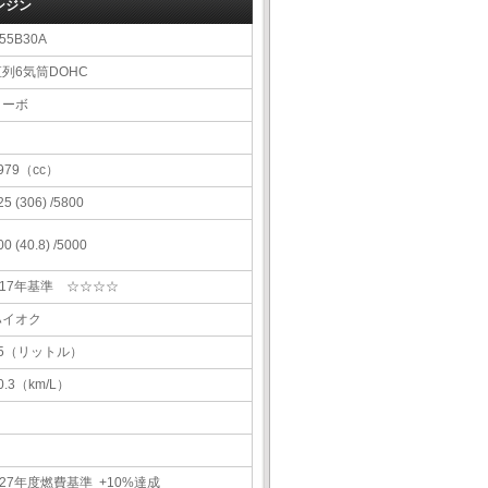
ンジン
55B30A
直列6気筒DOHC
ターボ
979（cc）
25 (306) /5800
00 (40.8) /5000
H17年基準 ☆☆☆☆
ハイオク
85（リットル）
0.3（km/L）
27年度燃費基準 +10%達成