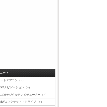
ニティ
オートエアコン（○）
HDDナビゲーション（○）
地上波デジタルテレビチューナー（○）
BMWコネクテッド・ドライブ（○）