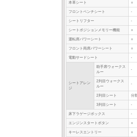
本革シート
○
フロントベンチシート
-
シートリフター
-
シートポジションメモリー機能
○
運転席パワーシート
○
フロント両席パワーシート
○
電動サードシート
-
助手席ウォークス
-
ルー
2列目ウォークス
シートアレン
-
ルー
ジ
2列目シート
分
3列目シート
-
床下ラゲージボックス
-
エンジンスタートボタン
○
キーレスエントリー
○