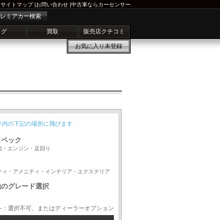
サイトマップ
|
お問い合わせ
|
中古車ならカーセンサー
レミアカー検索
ログ
買取
販売店クチコミ
お気に入り
未登録
ジ内の下記の場所に飛びます
スペック
能・エンジン・足回り
ティ・アメニティ・インテリア・エクステリア
他のグレード選択
-：選択不可、またはディーラーオプション