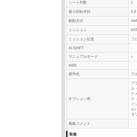
シート列数
2
最小回転半径
5.
駆動方式
4W
ミッション
8A
ミッション位置
フ
AI-SHIFT
-
マニュアルモード
○
4WS
-
標準色
ア
ブ
ル
ク
オプション色
ク
イ
ル
タ
掲載コメント
-
装備