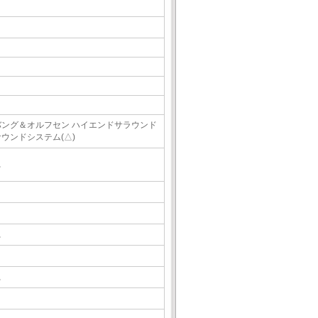
バング＆オルフセン ハイエンドサラウンド
サウンドシステム(△)
△
△
△