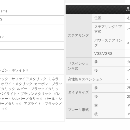
足
9（m）
位置
D
ステアリングギア
T
方式
ステアリング
ロア
パワーステアリン
○
グ
VGS/VGRS
-
前
サスペンショ
ン形式
ルピン・ホワイトIII
後
ラック・サファイアメタリック ミネラ
高性能サスペンション
-
・ホワイトメタリック カーボン・ブラッ
前
2
メタリック ルビー・ブラックメタリッ
タイヤサイズ
 パイライト・ブラウンメタリック グレ
後
2
シャー・シルバーメタリック パール・シ
バーメタリック アズライト・ブラックメ
前
リック
ブレーキ形式
後