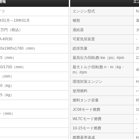
情報
エ
イツ
エンジン型式
N
年01月～19年01月
種類
83万円（税込）
過給器
A-KR30
可変気筒装置
-
10x1985x1760（mm）
総排気量
2
35（mm）
最高出力/回転数 kw（ps）/rpm
2
60/1700（mm）
最大トルク/回転数 n・m（kg・
4
m）/rpm
0（mm）
環境対策エンジン
60（kg）
使用燃料
35（kg）
燃料タンク容量
JC08モード燃費
1
-x-（mm）
WLTCモード燃費
-
10-15モード燃費
-
燃費基準達成
H