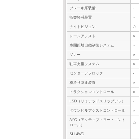
ブレーキ系装備
-
衝突軽減装置
○
ナイトビジョン
△
レーンアシスト
○
車間距離自動制御システム
○
ソナー
○
駐車支援システム
○
センターデフロック
-
横滑り防止装置
○
トラクションコントロール
○
LSD（リミテッドスリップデフ）
-
ダウンヒルアシストコントロール
○
AYC（アクティブ・ヨー・コント
△
ロール）
SH-4WD
-