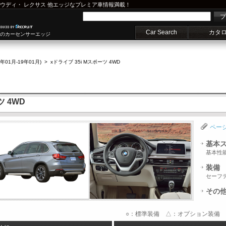
ウディ
・
レクサス
他エッジなプレミア車情報満載！
プ
Car Search
カタ
車のカーセンサーエッジ
8年01月-19年01月)
>
xドライブ 35i Mスポーツ 4WD
ツ 4WD
ペー
基本
基本性
装備
セーフ
その
○：標準装備 △：オプション装備 