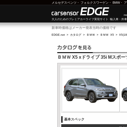
メルセデスベンツ
・
フォルクスワーゲン
・
BMW
・
ア
大人のためのプレミアカーライフ実現サイト 輸入車・外
新車時価格はメーカー発表当時の価格です
EDGE.net
>
カタログ
>
ＢＭＷ
>
ＢＭＷ X5
>
X5(1
ＢＭＷ X5 xドライブ 35i Mスポー
基本スペック