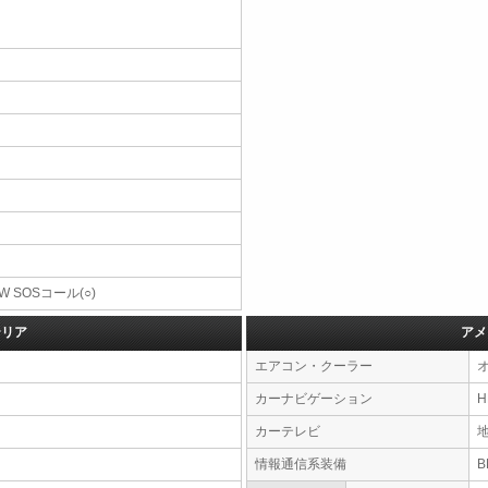
W SOSコール(○)
テリア
アメ
エアコン・クーラー
カーナビゲーション
カーテレビ
情報通信系装備