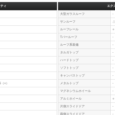
フティ
エク
大型ガラスルーフ
-
サンルーフ
ルーフレール
○
Tバールーフ
-
ルーフ系装備
-
タルガトップ
-
ハードトップ
-
ソフトトップ
-
キャンバストップ
-
S（○）
メタルトップ
-
マグネシウムホイール
-
アルミホイール
○
片側スライドドア
-
両側スライドドア
-