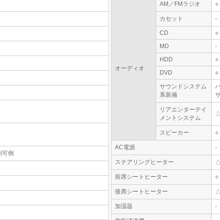
AM／FMラジオ
○
カセット
-
CD
○
MD
-
HDD
○
オーディオ
DVD
○
サウンドシステム
系装備
リアエンターテイ
メントシステム
スピーカー
○
AC電源
-
割可倒
ステアリングヒーター
前席シートヒーター
○
後席シートヒーター
加湿器
-