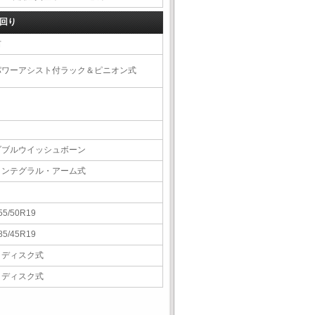
回り
右
パワーアシスト付ラック＆ピニオン式
ダブルウイッシュボーン
インテグラル・アーム式
55/50R19
85/45R19
Ｖディスク式
Ｖディスク式