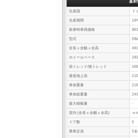
基本
生産国
ド
生産期間
18
新車時車両価格
9
型式
DB
全長ｘ全幅ｘ全高
49
ホイールベース
29
前トレッド/後トレッド
16
最低地上高
21
車体重量
21
車体総重量
24
最大積載量
-
室内 (全長ｘ全幅ｘ全高)
-x
ドア数
5
乗車定員
5名