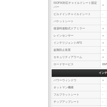
ISOFIX対応チャイルドシート固定
○
バー
ビルドインチャイルドシート
-
バケットシート
-
後退時連動式ドアミラー
○
レインセンサー
○
インテリジェントAFS
○
盗難防止装置
○
セキュリティアラーム
○
ロードサービス
BM
イン
パワーウィンドウ
○
オットマン機構
-
フルフラットシート
-
チップアップシート
-