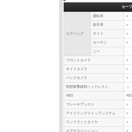
セー
運転席
○
助手席
○
エアバッグ
サイド
○
カーテン
○
ニー
-
フロントカメラ
○
サイドカメラ
○
バックカメラ
○
頸部衝撃緩和ヘッドレスト
△
ABS
AB
ブレーキアシスト
○
アイドリングストップシステム
○
ランフラットタイヤ
○
エアサスペンション
○