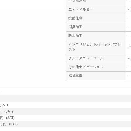
空気清浄機
-
エアフィルター
○
抗菌仕様
-
消臭加工
-
防水加工
-
インテリジェントパーキングアシ
スト
クルーズコントロール
○
その他ナビゲーション
-
福祉車両
-
)
8AT)
 (8AT)
 (8AT)
万円 (8AT)