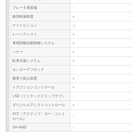
ブレーキ系装備
-
衝突軽減装置
○
ナイトビジョン
△
レーンアシスト
○
車間距離自動制御システム
○
ソナー
○
駐車支援システム
○
センターデフロック
-
横滑り防止装置
○
トラクションコントロール
○
LSD（リミテッドスリップデフ）
-
ダウンヒルアシストコントロール
○
AYC（アクティブ・ヨー・コント
-
ロール）
SH-4WD
-