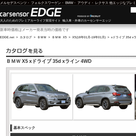
メルセデスベンツ
・
フォルクスワーゲン
・
BMW
・
アウディ
・
レクサス
他エッジなプレミ
大人のためのプレミアカーライフ実現サイト 輸入車・外車のカーセンサーエッジ
新車時価格はメーカー発表当時の価格です
EDGE.net
>
カタログ
>
ＢＭＷ
>
ＢＭＷ X5
>
X5(18年01月-19年01月)
>
xドライブ 35d x
ＢＭＷ X5 xドライブ 35d xライン 4WD
基本スペック