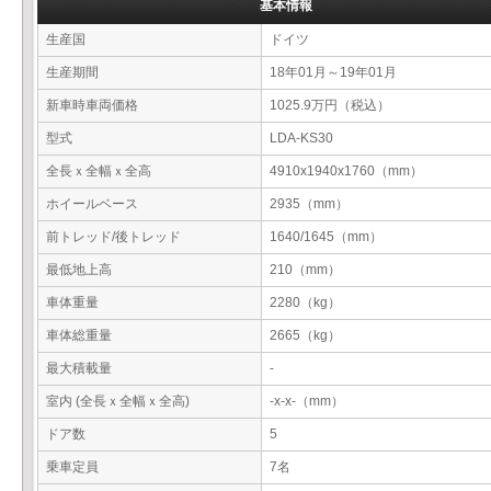
基本情報
生産国
ドイツ
生産期間
18年01月～19年01月
新車時車両価格
1025.9万円（税込）
型式
LDA-KS30
全長ｘ全幅ｘ全高
4910x1940x1760（mm）
ホイールベース
2935（mm）
前トレッド/後トレッド
1640/1645（mm）
最低地上高
210（mm）
車体重量
2280（kg）
車体総重量
2665（kg）
最大積載量
-
室内 (全長ｘ全幅ｘ全高)
-x-x-（mm）
ドア数
5
乗車定員
7名