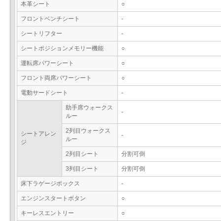
本革シート
○
フロントベンチシート
-
シートリフター
-
シートポジションメモリー機能
○
運転席パワーシート
○
フロント両席パワーシート
○
電動サードシート
-
助手席ウォークス
-
ルー
2列目ウォークス
シートアレン
-
ルー
ジ
2列目シート
分割可倒
3列目シート
分割可倒
床下ラゲージボックス
-
エンジンスタートボタン
○
キーレスエントリー
○