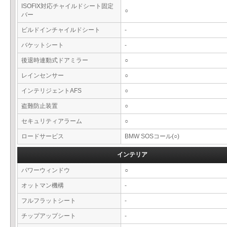
ISOFIX対応チャイルドシート固定
○
バー
ビルドインチャイルドシート
-
バケットシート
-
後退時連動式ドアミラー
○
レインセンサー
○
インテリジェントAFS
○
盗難防止装置
○
セキュリティアラーム
○
ロードサービス
BMW SOSコール(○)
インテリア
パワーウィンドウ
○
オットマン機構
-
フルフラットシート
-
チップアップシート
-