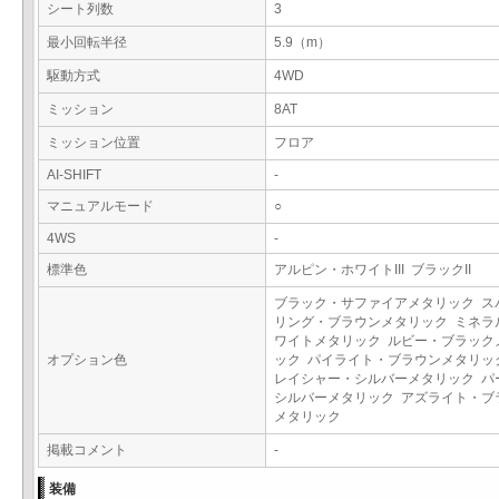
シート列数
3
最小回転半径
5.9（m）
駆動方式
4WD
ミッション
8AT
ミッション位置
フロア
AI-SHIFT
-
マニュアルモード
○
4WS
-
標準色
アルピン・ホワイトIII ブラックII
ブラック・サファイアメタリック ス
リング・ブラウンメタリック ミネラ
ワイトメタリック ルビー・ブラック
オプション色
ック パイライト・ブラウンメタリッ
レイシャー・シルバーメタリック パ
シルバーメタリック アズライト・ブ
メタリック
掲載コメント
-
装備