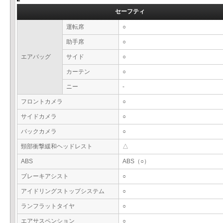
セーフティ
運転席
○
助手席
○
エアバッグ
サイド
○
カーテン
○
ニー
-
フロントカメラ
○
サイドカメラ
○
バックカメラ
○
頸部衝撃緩和ヘッドレスト
△
ABS
ABS（○）
ブレーキアシスト
○
アイドリングストップシステム
○
ランフラットタイヤ
○
エアサスペンション
○