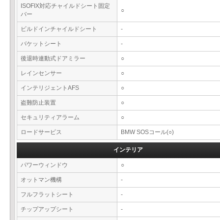
ISOFIX対応チャイルドシート固定
○
バー
ビルドインチャイルドシート
-
バケットシート
-
後退時連動式ドアミラー
○
レインセンサー
○
インテリジェントAFS
○
盗難防止装置
○
セキュリティアラーム
○
ロードサービス
BMW SOSコール(○)
インテリア
パワーウィンドウ
○
オットマン機構
-
フルフラットシート
-
チップアップシート
-