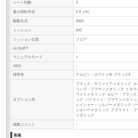
シート列数
3
最小回転半径
5.9（m）
駆動方式
4WD
ミッション
8AT
ミッション位置
フロア
AI-SHIFT
-
マニュアルモード
○
4WS
-
標準色
アルピン・ホワイトIII ブラックII
ブラック・サファイアメタリック ス
リング・ブラウンメタリック ミネラ
ワイトメタリック ルビー・ブラック
オプション色
ック パイライト・ブラウンメタリッ
レイシャー・シルバーメタリック パ
シルバーメタリック アズライト・ブ
メタリック
掲載コメント
-
装備