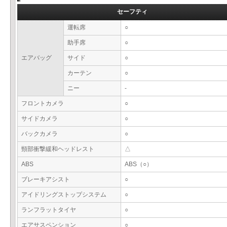
セーフティ
運転席
○
助手席
○
エアバッグ
サイド
○
カーテン
○
ニー
-
フロントカメラ
○
サイドカメラ
○
バックカメラ
○
頸部衝撃緩和ヘッドレスト
△
ABS
ABS（○）
ブレーキアシスト
○
アイドリングストップシステム
○
ランフラットタイヤ
○
エアサスペンション
○