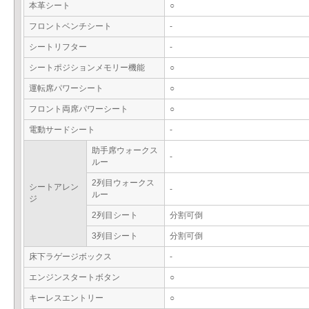
本革シート
○
フロントベンチシート
-
シートリフター
-
シートポジションメモリー機能
○
運転席パワーシート
○
フロント両席パワーシート
○
電動サードシート
-
助手席ウォークス
-
ルー
2列目ウォークス
シートアレン
-
ルー
ジ
2列目シート
分割可倒
3列目シート
分割可倒
床下ラゲージボックス
-
エンジンスタートボタン
○
キーレスエントリー
○