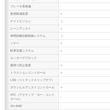
ブレーキ系装備
-
衝突軽減装置
○
ナイトビジョン
△
レーンアシスト
○
車間距離自動制御システム
△
ソナー
○
駐車支援システム
○
センターデフロック
-
横滑り防止装置
○
トラクションコントロール
○
LSD（リミテッドスリップデフ）
-
ダウンヒルアシストコントロール
○
AYC（アクティブ・ヨー・コント
-
ロール）
SH-4WD
-