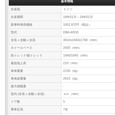
基本情報
生産国
ドイツ
生産期間
18年01月～19年01月
新車時車両価格
1001.9万円（税込）
型式
DBA-KR30
全長ｘ全幅ｘ全高
4910x1940x1760（mm）
ホイールベース
2935（mm）
前トレッド/後トレッド
1640/1645（mm）
最低地上高
210（mm）
車体重量
2230（kg）
車体総重量
2615（kg）
最大積載量
-
室内 (全長ｘ全幅ｘ全高)
-x-x-（mm）
ドア数
5
乗車定員
7名