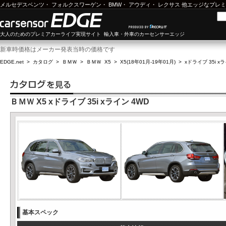
メルセデスベンツ
・
フォルクスワーゲン
・
BMW
・
アウディ
・
レクサス
他エッジなプレミ
大人のためのプレミアカーライフ実現サイト 輸入車・外車のカーセンサーエッジ
新車時価格はメーカー発表当時の価格です
EDGE.net
>
カタログ
>
ＢＭＷ
>
ＢＭＷ X5
>
X5(18年01月-19年01月)
>
xドライブ 35i x
ＢＭＷ X5 xドライブ 35i xライン 4WD
基本スペック