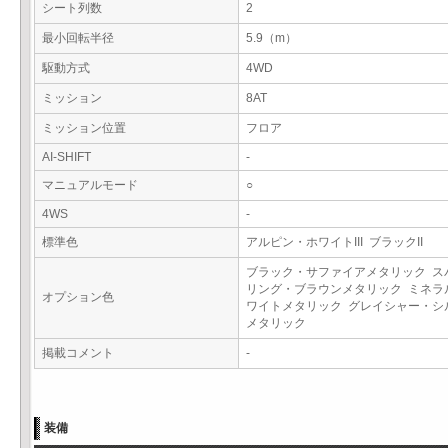
シート列数
2
最小回転半径
5.9（m）
駆動方式
4WD
ミッション
8AT
ミッション位置
フロア
AI-SHIFT
-
マニュアルモード
○
4WS
-
標準色
アルピン・ホワイトIII ブラックII
ブラック・サファイアメタリック ス
リング・ブラウンメタリック ミネラ
オプション色
ワイトメタリック グレイシャー・シ
メタリック
掲載コメント
-
装備