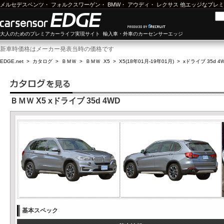
メルセデスベンツ
・
フォルクスワーゲン
・
BMW
・
アウディ
・
レクサス
他エッジなプレミ
大人のためのプレミアカーライフ実現サイト 輸入車・外車のカーセンサーエッジ
新車時価格はメーカー発表当時の価格です
EDGE.net
>
カタログ
>
ＢＭＷ
>
ＢＭＷ X5
>
X5(18年01月-19年01月)
>
xドライブ 35d 4
ＢＭＷ X5 xドライブ 35d 4WD
基本スペック