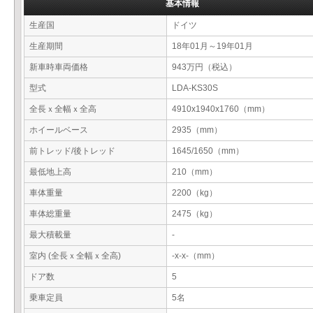
基本情報
生産国
ドイツ
生産期間
18年01月～19年01月
新車時車両価格
943万円（税込）
型式
LDA-KS30S
全長ｘ全幅ｘ全高
4910x1940x1760（mm）
ホイールベース
2935（mm）
前トレッド/後トレッド
1645/1650（mm）
最低地上高
210（mm）
車体重量
2200（kg）
車体総重量
2475（kg）
最大積載量
-
室内 (全長ｘ全幅ｘ全高)
-x-x-（mm）
ドア数
5
乗車定員
5名