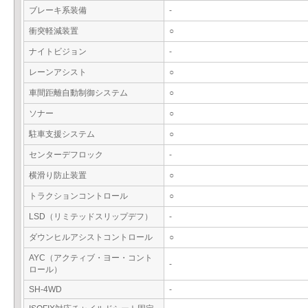
ブレーキ系装備
-
衝突軽減装置
○
ナイトビジョン
-
レーンアシスト
○
車間距離自動制御システム
○
ソナー
○
駐車支援システム
○
センターデフロック
-
横滑り防止装置
○
トラクションコントロール
○
LSD（リミテッドスリップデフ）
-
ダウンヒルアシストコントロール
○
AYC（アクティブ・ヨー・コント
-
ロール）
SH-4WD
-