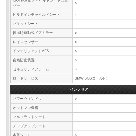
ISOFIX対応チャイルドシート固定
○
バー
ビルドインチャイルドシート
-
バケットシート
-
後退時連動式ドアミラー
○
レインセンサー
○
インテリジェントAFS
○
盗難防止装置
○
セキュリティアラーム
○
ロードサービス
BMW SOSコール(○)
インテリア
パワーウィンドウ
○
オットマン機構
-
フルフラットシート
-
チップアップシート
-
本革シート
○