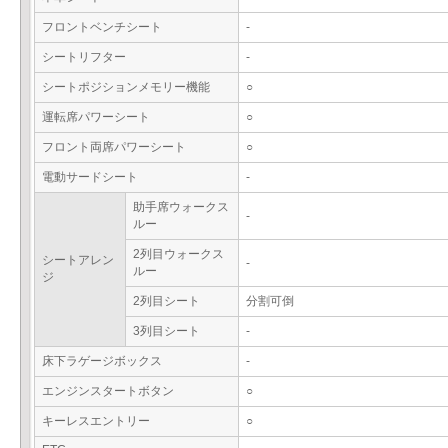
フロントベンチシート
-
シートリフター
-
シートポジションメモリー機能
○
運転席パワーシート
○
フロント両席パワーシート
○
電動サードシート
-
助手席ウォークス
-
ルー
2列目ウォークス
シートアレン
-
ルー
ジ
2列目シート
分割可倒
3列目シート
-
床下ラゲージボックス
-
エンジンスタートボタン
○
キーレスエントリー
○