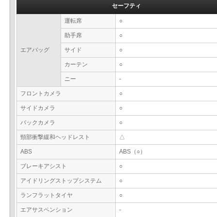
セーフティ
運転席
○
助手席
○
エアバッグ
サイド
○
カーテン
○
ニー
-
フロントカメラ
○
サイドカメラ
○
バックカメラ
○
頸部衝撃緩和ヘッドレスト
△
ABS
ABS（○）
ブレーキアシスト
○
アイドリングストップシステム
○
ランフラットタイヤ
○
エアサスペンション
-