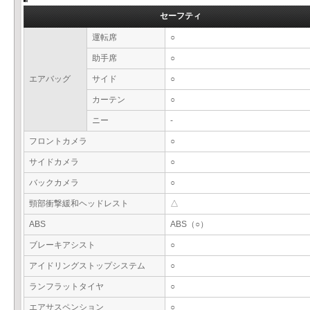
セーフティ
運転席
○
助手席
○
エアバッグ
サイド
○
カーテン
○
ニー
-
フロントカメラ
○
サイドカメラ
○
バックカメラ
○
頸部衝撃緩和ヘッドレスト
△
ABS
ABS（○）
ブレーキアシスト
○
アイドリングストップシステム
○
ランフラットタイヤ
○
エアサスペンション
○