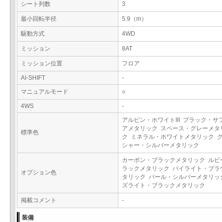
シート列数
3
最小回転半径
5.9（m）
駆動方式
4WD
ミッション
8AT
ミッション位置
フロア
AI-SHIFT
-
マニュアルモード
○
4WS
-
アルピン・ホワイトIII ブラック・サ
アメタリック スペース・グレーメタ
標準色
ク ミネラル・ホワイトメタリック 
シャー・シルバーメタリック
カーボン・ブラックメタリック ルビ
ラックメタリック パイライト・ブラ
オプション色
タリック パール・シルバーメタリッ
ズライト・ブラックメタリック
掲載コメント
-
装備