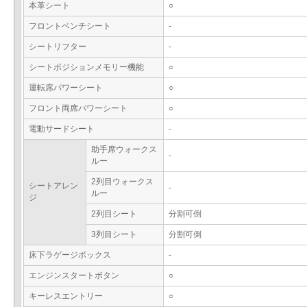
本革シート
○
フロントベンチシート
-
シートリフター
-
シートポジションメモリー機能
○
運転席パワーシート
○
フロント両席パワーシート
○
電動サードシート
-
助手席ウォークス
-
ルー
2列目ウォークス
シートアレン
-
ルー
ジ
2列目シート
分割可倒
3列目シート
分割可倒
床下ラゲージボックス
-
エンジンスタートボタン
○
キーレスエントリー
○