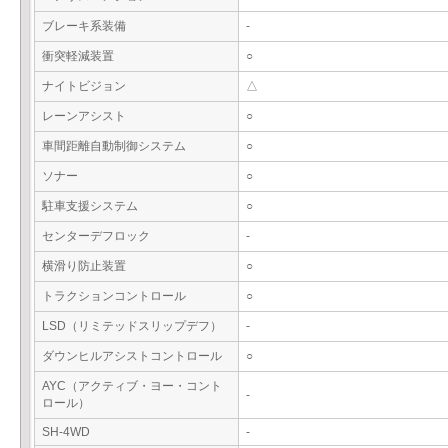
ブレーキ系装備
-
衝突軽減装置
○
ナイトビジョン
△
レーンアシスト
○
車間距離自動制御システム
○
ソナー
○
駐車支援システム
○
センターデフロック
-
横滑り防止装置
○
トラクションコントロール
○
LSD（リミテッドスリップデフ）
-
ダウンヒルアシストコントロール
○
AYC（アクティブ・ヨー・コント
-
ロール）
SH-4WD
-