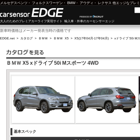
メルセデスベンツ
・
フォルクスワーゲン
・
BMW
・
アウディ
・
レクサス
他エッジなプレミ
大人のためのプレミアカーライフ実現サイト 輸入車・外車のカーセンサーエッジ
新車時価格はメーカー発表当時の価格です
EDGE.net
>
カタログ
>
ＢＭＷ
>
ＢＭＷ X5
>
X5(17年04月-17年04月)
>
xドライブ 50i M
ＢＭＷ X5 xドライブ 50i Mスポーツ 4WD
基本スペック