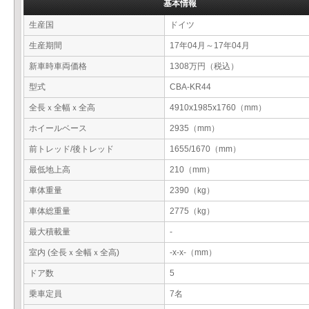
基本情報
生産国
ドイツ
生産期間
17年04月～17年04月
新車時車両価格
1308万円（税込）
型式
CBA-KR44
全長ｘ全幅ｘ全高
4910x1985x1760（mm）
ホイールベース
2935（mm）
前トレッド/後トレッド
1655/1670（mm）
最低地上高
210（mm）
車体重量
2390（kg）
車体総重量
2775（kg）
最大積載量
-
室内 (全長ｘ全幅ｘ全高)
-x-x-（mm）
ドア数
5
乗車定員
7名