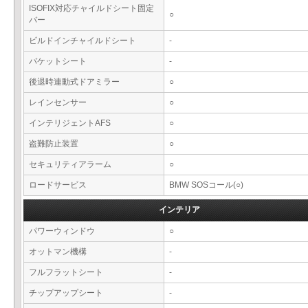
ISOFIX対応チャイルドシート固定
○
バー
ビルドインチャイルドシート
-
バケットシート
-
後退時連動式ドアミラー
○
レインセンサー
○
インテリジェントAFS
○
盗難防止装置
○
セキュリティアラーム
○
ロードサービス
BMW SOSコール(○)
インテリア
パワーウィンドウ
○
オットマン機構
-
フルフラットシート
-
チップアップシート
-