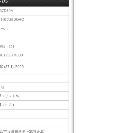
ンジン
57D30A
直列6気筒DOHC
ターボ
992（cc）
90 (258) /4000
60 (57.1) /3000
軽油
85（リットル）
4（km/L）
27年度燃費基準 +20%達成