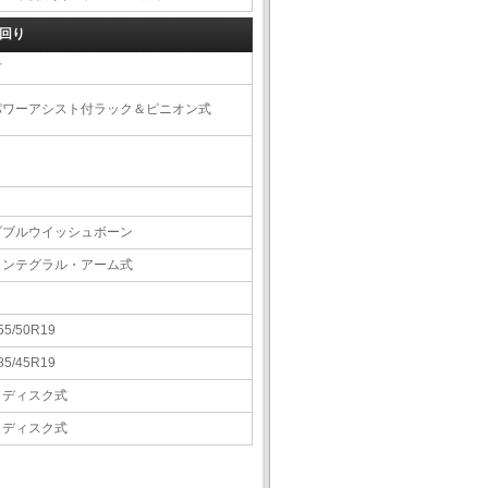
回り
右
パワーアシスト付ラック＆ピニオン式
ダブルウイッシュボーン
インテグラル・アーム式
55/50R19
85/45R19
Ｖディスク式
Ｖディスク式