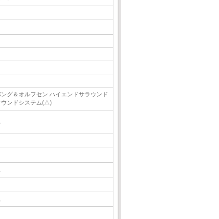
バング＆オルフセン ハイエンドサラウンド
サウンドシステム(△)
△
△
△