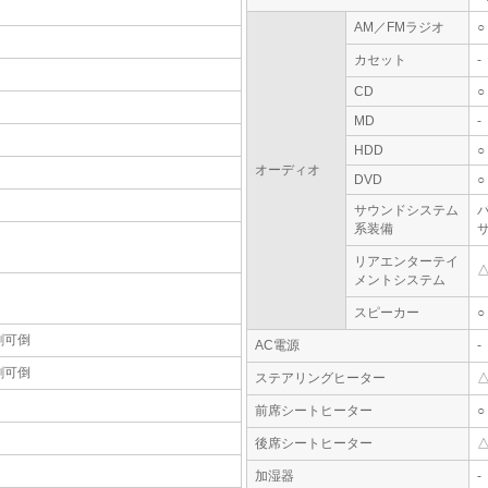
AM／FMラジオ
○
カセット
-
CD
○
MD
-
HDD
○
オーディオ
DVD
○
サウンドシステム
系装備
リアエンターテイ
メントシステム
スピーカー
○
割可倒
AC電源
-
割可倒
ステアリングヒーター
前席シートヒーター
○
後席シートヒーター
加湿器
-