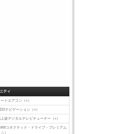
ニティ
オートエアコン（○）
HDDナビゲーション（○）
地上波デジタルテレビチューナー（○）
BMWコネクテッド・ドライブ・プレミアム
（△）