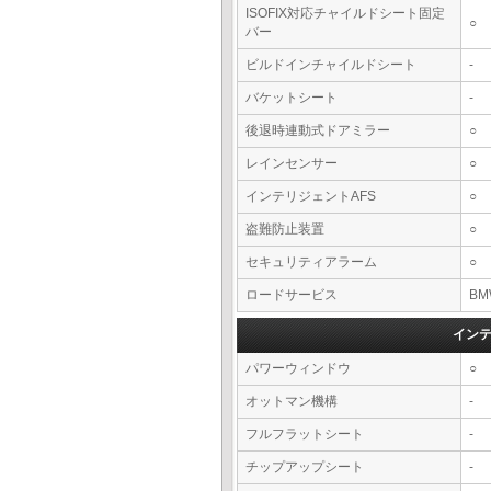
ISOFIX対応チャイルドシート固定
○
バー
ビルドインチャイルドシート
-
バケットシート
-
後退時連動式ドアミラー
○
レインセンサー
○
インテリジェントAFS
○
盗難防止装置
○
セキュリティアラーム
○
ロードサービス
BM
イン
パワーウィンドウ
○
オットマン機構
-
フルフラットシート
-
チップアップシート
-