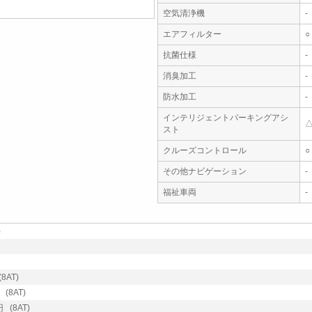
空気清浄機
-
エアフィルター
○
抗菌仕様
-
消臭加工
-
防水加工
-
インテリジェントパーキングアシ
スト
クルーズコントロール
○
その他ナビゲーション
-
福祉車両
-
)
8AT)
(8AT)
 (8AT)