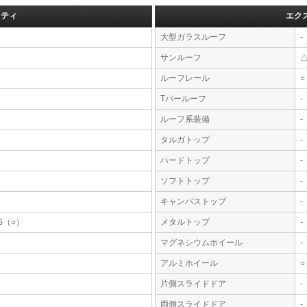
フティ
エク
大型ガラスルーフ
-
サンルーフ
ルーフレール
○
Tバールーフ
-
ルーフ系装備
-
タルガトップ
-
ハードトップ
-
ソフトトップ
-
キャンバストップ
-
S（○）
メタルトップ
-
マグネシウムホイール
-
アルミホイール
○
片側スライドドア
-
両側スライドドア
-