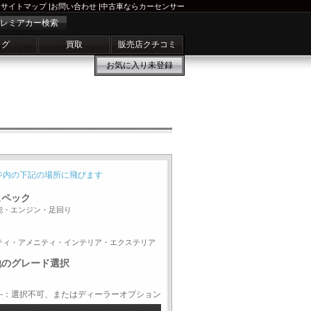
サイトマップ
|
お問い合わせ
|
中古車ならカーセンサー
レミアカー検索
ログ
買取
販売店クチコミ
お気に入り
未登録
ジ内の下記の場所に飛びます
スペック
能・エンジン・足回り
ティ・アメニティ・インテリア・エクステリア
他のグレード選択
-：選択不可、またはディーラーオプション