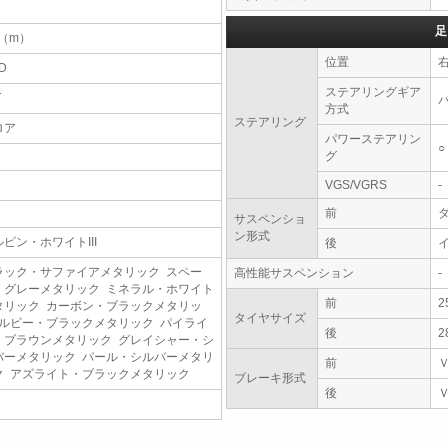
足
9（m）
位置
D
ステアリングギア
T
方式
ステアリング
ロア
パワーステアリン
○
グ
VGS/VGRS
-
前
サスペンショ
ン形式
ルピン・ホワイトIII
後
ラック・サファイアメタリック スペー
高性能サスペンション
-
・グレーメタリック ミネラル・ホワイト
前
2
タリック カーボン・ブラックメタリッ
タイヤサイズ
 ルビー・ブラックメタリック パイライ
後
2
・ブラウンメタリック グレイシャー・シ
バーメタリック パール・シルバーメタリ
前
ク アズライト・ブラックメタリック
ブレーキ形式
後