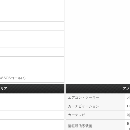
W SOSコール(○)
テリア
アメ
エアコン・クーラー
カーナビゲーション
カーテレビ
情報通信系装備