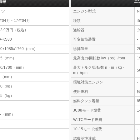
情報
エ
イツ
エンジン型式
N
年04月～17年04月
種類
03.9万円（税込）
過給器
A-KS30
可変気筒装置
-
10x1985x1760（mm）
総排気量
2
35（mm）
最高出力/回転数 kw（ps）/rpm
1
60/1700（mm）
最大トルク/回転数 n・m（kg・
5
m）/rpm
0（mm）
環境対策エンジン
-
90（kg）
使用燃料
75（kg）
燃料タンク容量
JC08モード燃費
1
-x-（mm）
WLTCモード燃費
-
10-15モード燃費
-
燃費基準達成
H