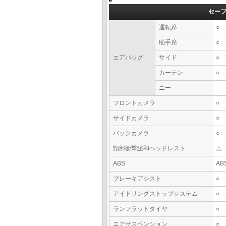
セー
運転席
○
助手席
○
エアバッグ
サイド
○
カーテン
○
ニー
-
フロントカメラ
○
サイドカメラ
○
バックカメラ
○
頸部衝撃緩和ヘッドレスト
△
ABS
AB
ブレーキアシスト
○
アイドリングストップシステム
○
ランフラットタイヤ
○
エアサスペンション
○