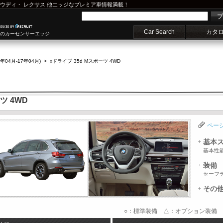
ウディ
・
レクサス
他エッジなプレミア車情報満載！
プ
Car Search
カタ
車のカーセンサーエッジ
7年04月-17年04月)
>
xドライブ 35d Mスポーツ 4WD
ツ 4WD
ペー
基本
基本性
装備
セーフ
その
○：標準装備 △：オプション装備 