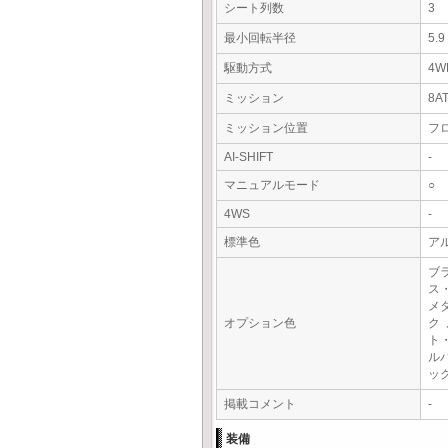
シート列数
3
最小回転半径
5.
駆動方式
4W
ミッション
8A
ミッション位置
フ
AI-SHIFT
-
マニュアルモード
○
4WS
-
標準色
ア
ブ
ス
メ
オプション色
ク
ト
ル
ッ
掲載コメント
-
装備