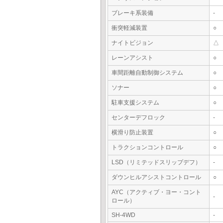
ブレーキ系装備
-
衝突軽減装置
○
ナイトビジョン
△
レーンアシスト
○
車間距離自動制御システム
○
ソナー
○
駐車支援システム
○
センターデフロック
-
横滑り防止装置
○
トラクションコントロール
○
LSD（リミテッドスリップデフ）
-
ダウンヒルアシストコントロール
○
AYC（アクティブ・ヨー・コント
-
ロール）
SH-4WD
-