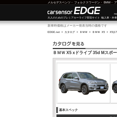
メルセデスベンツ
・
フォルクスワーゲン
・
BMW
・
ア
大人のためのプレミアカーライフ実現サイト 輸入車・外
新車時価格はメーカー発表当時の価格です
EDGE.net
>
カタログ
>
ＢＭＷ
>
ＢＭＷ X5
>
X5(1
ＢＭＷ X5 xドライブ 35d Mスポー
基本スペック