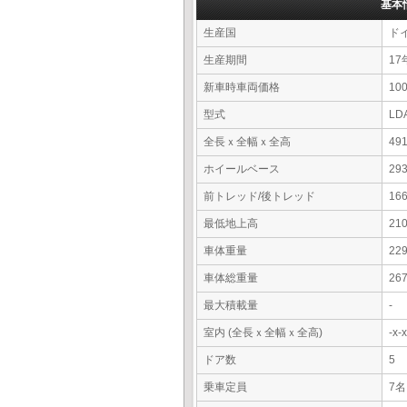
基本
生産国
ド
生産期間
17
新車時車両価格
10
型式
LD
全長ｘ全幅ｘ全高
49
ホイールベース
29
前トレッド/後トレッド
16
最低地上高
21
車体重量
22
車体総重量
26
最大積載量
-
室内 (全長ｘ全幅ｘ全高)
-x
ドア数
5
乗車定員
7名