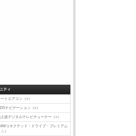
ニティ
オートエアコン（○）
HDDナビゲーション（○）
地上波デジタルテレビチューナー（○）
BMWコネクテッド・ドライブ・プレミアム
（△）