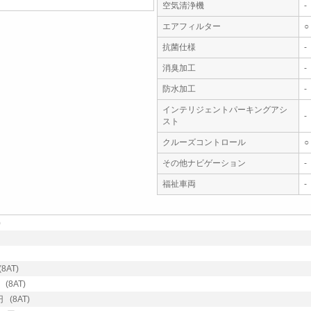
空気清浄機
-
エアフィルター
○
抗菌仕様
-
消臭加工
-
防水加工
-
インテリジェントパーキングアシ
-
スト
クルーズコントロール
○
その他ナビゲーション
-
福祉車両
-
)
8AT)
(8AT)
 (8AT)