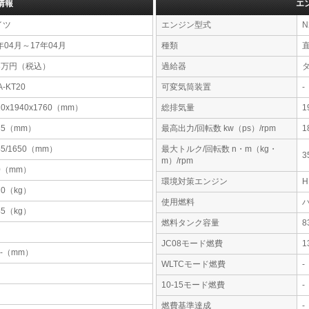
情報
エ
イツ
エンジン型式
N
年04月～17年04月
種類
68万円（税込）
過給器
A-KT20
可変気筒装置
-
10x1940x1760（mm）
総排気量
1
35（mm）
最高出力/回転数 kw（ps）/rpm
1
45/1650（mm）
最大トルク/回転数 n・m（kg・
3
m）/rpm
0（mm）
環境対策エンジン
70（kg）
使用燃料
45（kg）
燃料タンク容量
JC08モード燃費
1
-x-（mm）
WLTCモード燃費
-
10-15モード燃費
-
燃費基準達成
-