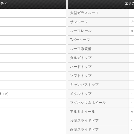
フティ
エク
大型ガラスルーフ
-
サンルーフ
ルーフレール
○
Tバールーフ
-
ルーフ系装備
-
タルガトップ
-
ハードトップ
-
ソフトトップ
-
キャンバストップ
-
S（○）
メタルトップ
-
マグネシウムホイール
-
アルミホイール
○
片側スライドドア
-
両側スライドドア
-