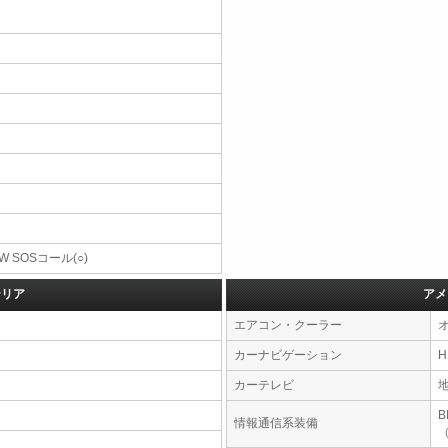
W SOSコール(○)
テリア
アメ
エアコン・クーラー
カーナビゲーション
カーテレビ
情報通信系装備