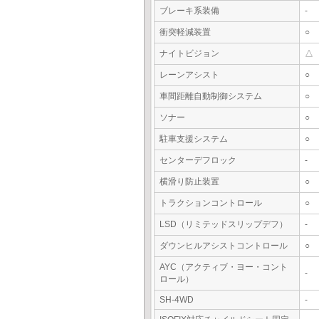
ブレーキ系装備
-
衝突軽減装置
○
ナイトビジョン
△
レーンアシスト
○
車間距離自動制御システム
○
ソナー
○
駐車支援システム
○
センターデフロック
-
横滑り防止装置
○
トラクションコントロール
○
LSD（リミテッドスリップデフ）
-
ダウンヒルアシストコントロール
○
AYC（アクティブ・ヨー・コント
-
ロール）
SH-4WD
-