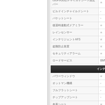
ISOFIX対応チャイルドシート固定
○
バー
ビルドインチャイルドシート
-
バケットシート
-
後退時連動式ドアミラー
○
レインセンサー
○
インテリジェントAFS
○
盗難防止装置
○
セキュリティアラーム
○
ロードサービス
BM
イン
パワーウィンドウ
○
オットマン機構
-
フルフラットシート
-
チップアップシート
-
本革シート
○