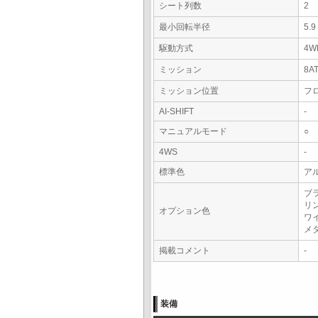
シート列数
2
最小回転半径
5.
駆動方式
4W
ミッション
8A
ミッション位置
フ
AI-SHIFT
-
マニュアルモード
○
4WS
-
標準色
アル
ブ
リ
オプション色
ワ
メ
掲載コメント
-
装備