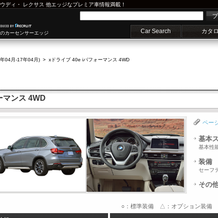
ウディ
・
レクサス
他エッジなプレミア車情報満載！
プ
Car Search
カタ
車のカーセンサーエッジ
7年04月-17年04月)
>
xドライブ 40e iパフォーマンス 4WD
ォーマンス 4WD
ペー
基本
基本性
装備
セーフ
その
○：標準装備 △：オプション装備 