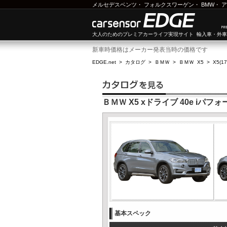
メルセデスベンツ
・
フォルクスワーゲン
・
BMW
・
ア
大人のためのプレミアカーライフ実現サイト 輸入車・外
新車時価格はメーカー発表当時の価格です
EDGE.net
>
カタログ
>
ＢＭＷ
>
ＢＭＷ X5
>
X5(1
ＢＭＷ X5 xドライブ 40e iパフ
基本スペック