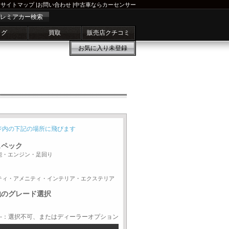
サイトマップ
|
お問い合わせ
|
中古車ならカーセンサー
レミアカー検索
ログ
買取
販売店クチコミ
お気に入り
未登録
ジ内の下記の場所に飛びます
スペック
能・エンジン・足回り
ティ・アメニティ・インテリア・エクステリア
他のグレード選択
-：選択不可、またはディーラーオプション