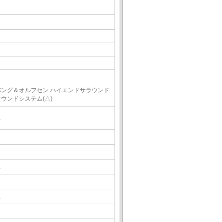
バング＆オルフセン ハイエンドサラウンド
サウンドシステム(△)
△
△
△