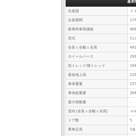
基本
生産国
ド
生産期間
17
新車時車両価格
9
型式
CL
全長ｘ全幅ｘ全高
49
ホイールベース
29
前トレッド/後トレッド
16
最低地上高
21
車体重量
23
車体総重量
26
最大積載量
-
室内 (全長ｘ全幅ｘ全高)
-x
ドア数
5
乗車定員
5名