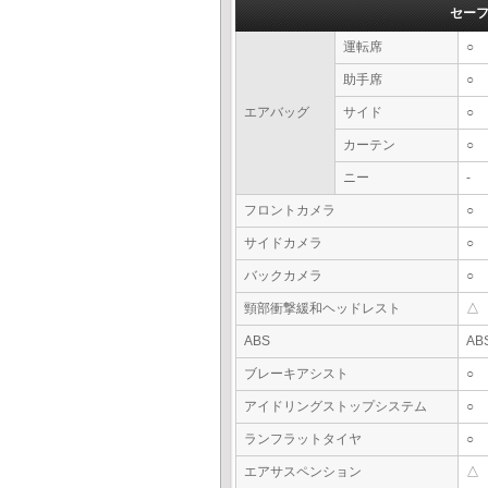
セー
運転席
○
助手席
○
エアバッグ
サイド
○
カーテン
○
ニー
-
フロントカメラ
○
サイドカメラ
○
バックカメラ
○
頸部衝撃緩和ヘッドレスト
△
ABS
AB
ブレーキアシスト
○
アイドリングストップシステム
○
ランフラットタイヤ
○
エアサスペンション
△