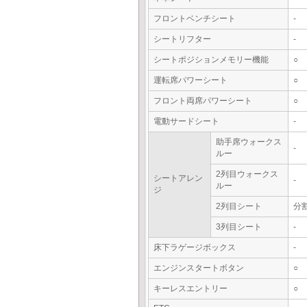
フロントベンチシート
-
シートリフター
-
シートポジションメモリー機能
○
運転席パワーシート
○
フロント両席パワーシート
○
電動サードシート
-
助手席ウォークス
-
ルー
2列目ウォークス
シートアレン
-
ルー
ジ
2列目シート
分
3列目シート
-
床下ラゲージボックス
-
エンジンスタートボタン
○
キーレスエントリー
○