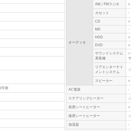
AM／FMラジオ
○
カセット
-
CD
○
MD
-
HDD
○
オーディオ
DVD
○
サウンドシステム
系装備
リアエンターテイ
メントシステム
スピーカー
○
割可倒
AC電源
-
ステアリングヒーター
前席シートヒーター
○
後席シートヒーター
加湿器
-