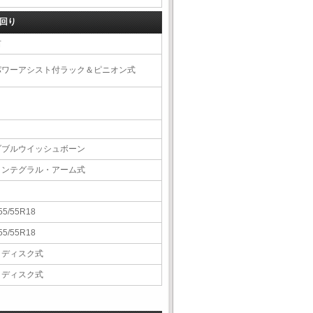
回り
右
パワーアシスト付ラック＆ピニオン式
ダブルウイッシュボーン
インテグラル・アーム式
55/55R18
55/55R18
Ｖディスク式
Ｖディスク式