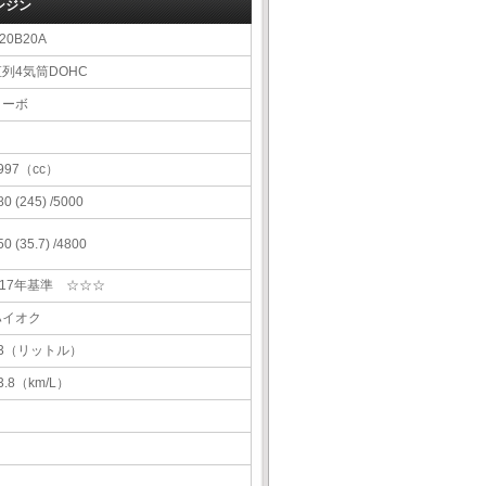
ンジン
20B20A
直列4気筒DOHC
ターボ
997（cc）
80 (245) /5000
50 (35.7) /4800
H17年基準 ☆☆☆
ハイオク
83（リットル）
3.8（km/L）