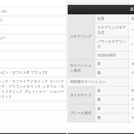
足
9（m）
位置
D
ステアリングギア
T
方式
ステアリング
ロア
パワーステアリン
○
グ
VGS/VGRS
-
前
サスペンショ
ン形式
ピン・ホワイトIII ブラックII
後
ラック・サファイアメタリック スパーク
高性能サスペンション
-
ング・ブラウンメタリック ミネラル・ホ
前
2
イトメタリック グレイシャー・シルバー
タイヤサイズ
タリック
後
2
前
ブレーキ形式
後