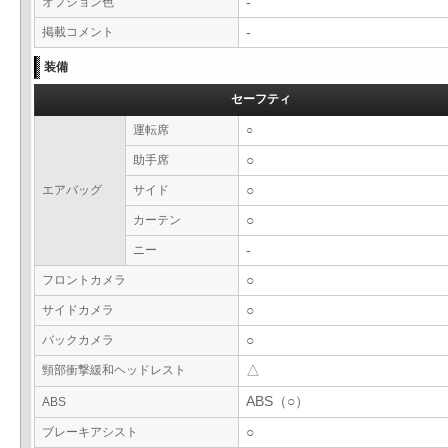
オプション色
-
掲載コメント
-
装備
セーフティ
運転席
○
助手席
○
エアバッグ
サイド
○
カーテン
○
ニー
-
フロントカメラ
○
サイドカメラ
○
バックカメラ
○
頸部衝撃緩和ヘッドレスト
△
ABS（○）
ABS
ブレーキアシスト
○