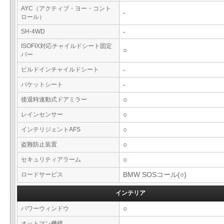
AYC（アクティブ・ヨー・コント
-
ロール）
SH-4WD
-
ISOFIX対応チャイルドシート固定
○
バー
ビルドインチャイルドシート
-
バケットシート
-
後退時連動式ドアミラー
○
レインセンサー
○
インテリジェントAFS
○
盗難防止装置
○
セキュリティアラーム
○
ロードサービス
BMW SOSコール(○)
インテリア
パワーウィンドウ
○
オットマン機構
-