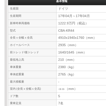
基本情報
生産国
ドイツ
生産期間
17年04月～17年04月
新車時車両価格
1222.9万円（税込）
型式
CBA-KR44
全長ｘ全幅ｘ全高
4910x1940x1760（mm）
ホイールベース
2935（mm）
前トレッド/後トレッド
1640/1645（mm）
最低地上高
210（mm）
車体重量
2380（kg）
車体総重量
2765（kg）
最大積載量
-
室内 (全長ｘ全幅ｘ全高)
-x-x-（mm）
ドア数
5
乗車定員
7名