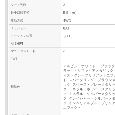
シート列数
3
最小回転半径
5.9（m）
駆動方式
4WD
ミッション
8AT
ミッション位置
フロア
AI-SHIFT
-
マニュアルモード
○
4WS
-
アルピン・ホワイトIII ブラックI
ラック・サファイアメタリック
ィストグレーブリリアントエフ
ト スパークリング・ブラウン
ック スペース・グレーメタリ
標準色
ク ミネラル・ホワイトメタリ
ク ミネラル・シルバーメタリ
ク グレイシャー・シルバーメ
ク インペリアルブルーブリリ
エフェクト