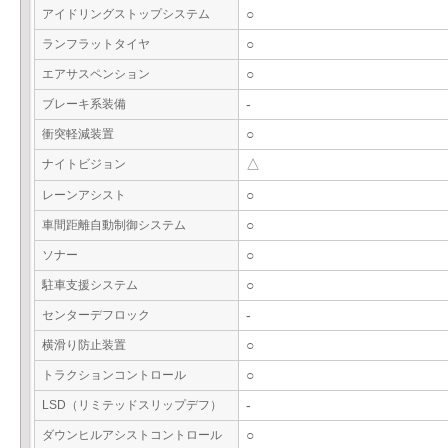
アイドリングストップシステム
○
ランフラットタイヤ
○
エアサスペンション
○
ブレーキ系装備
-
衝突軽減装置
○
ナイトビジョン
△
レーンアシスト
○
車間距離自動制御システム
○
ソナー
○
駐車支援システム
○
センターデフロック
-
横滑り防止装置
○
トラクションコントロール
○
LSD（リミテッドスリップデフ）
-
ダウンヒルアシストコントロール
○