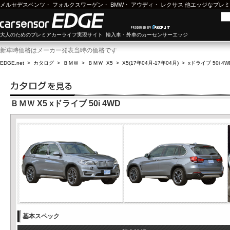
メルセデスベンツ
・
フォルクスワーゲン
・
BMW
・
アウディ
・
レクサス
他エッジなプレミ
大人のためのプレミアカーライフ実現サイト 輸入車・外車のカーセンサーエッジ
新車時価格はメーカー発表当時の価格です
EDGE.net
>
カタログ
>
ＢＭＷ
>
ＢＭＷ X5
>
X5(17年04月-17年04月)
>
xドライブ 50i 4W
ＢＭＷ X5 xドライブ 50i 4WD
基本スペック