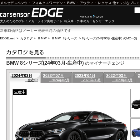
メルセデスベンツ
・
フォルクスワーゲン
・
BMW
・
アウディ
・
レクサス
他エッジなプレミ
大人のためのプレミアカーライフ実現サイト 輸入車・外車のカーセンサーエッジ
新車時価格はメーカー発表当時の価格です
EDGE.net
>
カタログ
>
ＢＭＷ
>
ＢＭＷ 8シリーズ
>
8シリーズ(24年03月-生産中) のMC一覧
BMW 8シリーズ(24年03月-生産中)
のマイナーチェンジ
2024年03月
2023年07月
2023年04月
2022年03月
- 生産中
- 2024年02月
- 2023年06月
- 2023年03月