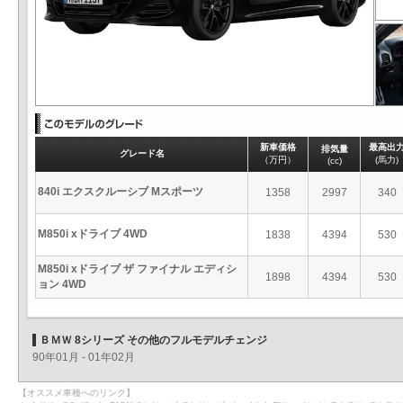
新車価格
最高出
排気量
グレード名
（万円）
(馬力)
(cc)
840i エクスクルーシブ Mスポーツ
1358
2997
340
M850i xドライブ 4WD
1838
4394
530
M850i xドライブ ザ ファイナル エディシ
1898
4394
530
ョン 4WD
ＢＭＷ 8シリーズ その他のフルモデルチェンジ
90年01月 - 01年02月
【オススメ車種へのリンク】