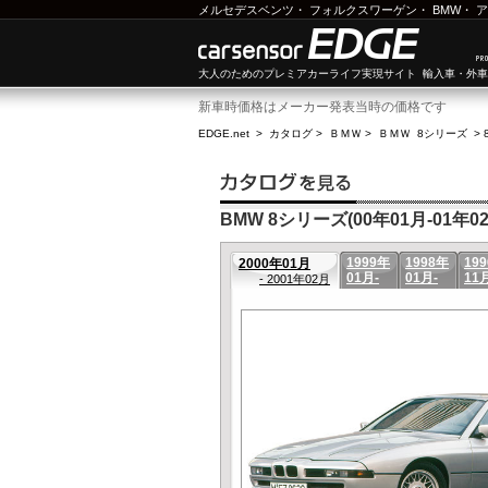
メルセデスベンツ
・
フォルクスワーゲン
・
BMW
・
ア
大人のためのプレミアカーライフ実現サイト 輸入車・外
新車時価格はメーカー発表当時の価格です
EDGE.net
>
カタログ
>
ＢＭＷ
>
ＢＭＷ 8シリーズ
>
BMW 8シリーズ(00年01月-01年02
1999年
1998年
19
2000年01月
01月-
01月-
11
- 2001年02月