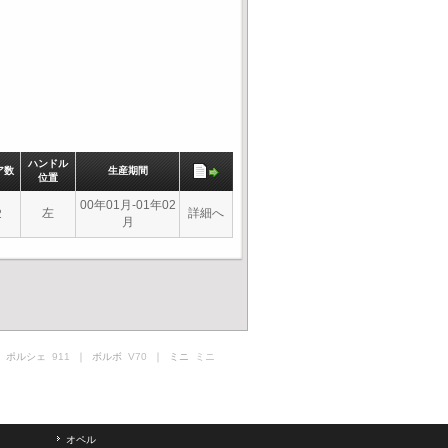
ハンドル
ア数
生産期間
位置
00年01月-01年02
左
詳細へ
2
月
 ポルシェ
911
｜ ボルボ
V70
｜ ミニ
ミニ
オペル