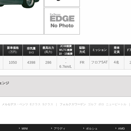
JC08燃費
新車価格
最高出力
駆動
乗車
排気量
ミッション
ド
WLTC燃費
（万円）
(馬力)
方式
定員
(cc)
10・15燃費
-
フロア5AT
4名
1050
4398
286
-
FR
6.7km/L
ェンジ
 メルセデス・ベンツ
Eクラス
Sクラス
｜ フォルクスワーゲン
ゴルフ
ポロ
ニュービートル
｜
MINI
アウディ
ポルシェ
AMG