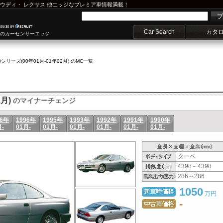
ウディ
・
レクサス
他エッジなプレミア車情報満載！
プ
Car Search
カタ
車のカーセンサーエッジ
8シリーズ(00年01月-01年02月) のMC一覧
月)
のマイナーチェンジ
96年
1996年
1995年
1993年
1992年
1991年
1990年
月-
01月-
01月-
01月-
01月-
01月-
01月-
クーペ
4398～4398
286～286
1050
万円
-