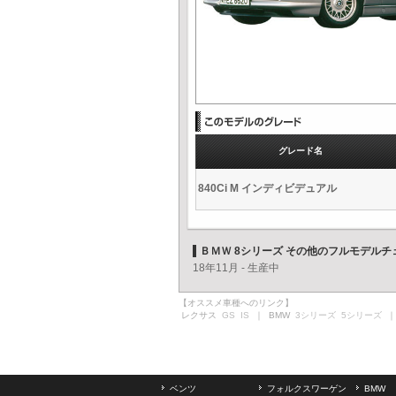
グレード名
840Ci M インディビデュアル
ＢＭＷ 8シリーズ その他のフルモデルチ
18年11月 - 生産中
【オススメ車種へのリンク】
レクサス
GS
IS
｜ BMW
3シリーズ
5シリーズ
｜
ベンツ
フォルクスワーゲン
BMW