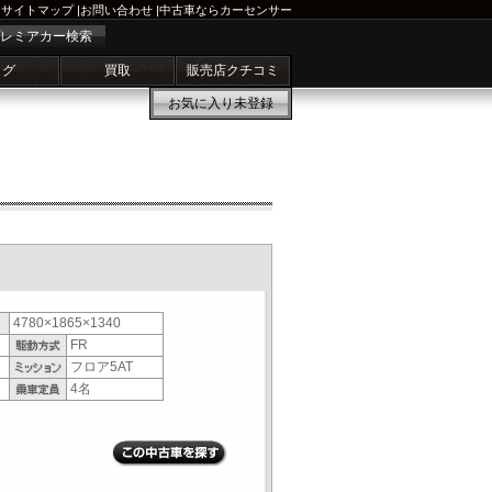
サイトマップ
|
お問い合わせ
|
中古車ならカーセンサー
レミアカー検索
ログ
買取
販売店クチコミ
お気に入り
未登録
4780×1865×1340
FR
フロア5AT
4名