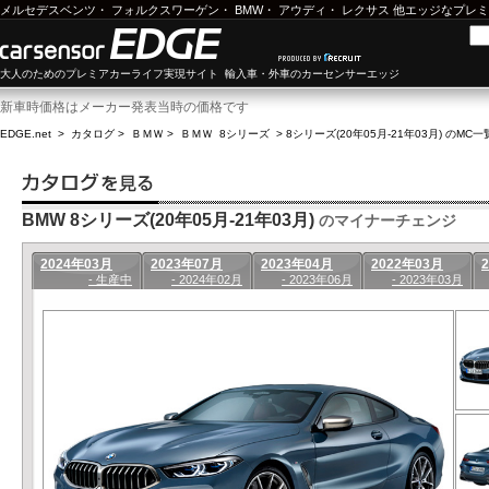
メルセデスベンツ
・
フォルクスワーゲン
・
BMW
・
アウディ
・
レクサス
他エッジなプレミ
大人のためのプレミアカーライフ実現サイト 輸入車・外車のカーセンサーエッジ
新車時価格はメーカー発表当時の価格です
EDGE.net
>
カタログ
>
ＢＭＷ
>
ＢＭＷ 8シリーズ
>
8シリーズ(20年05月-21年03月) のMC一
BMW 8シリーズ(20年05月-21年03月)
のマイナーチェンジ
2024年03月
2023年07月
2023年04月
2022年03月
- 生産中
- 2024年02月
- 2023年06月
- 2023年03月