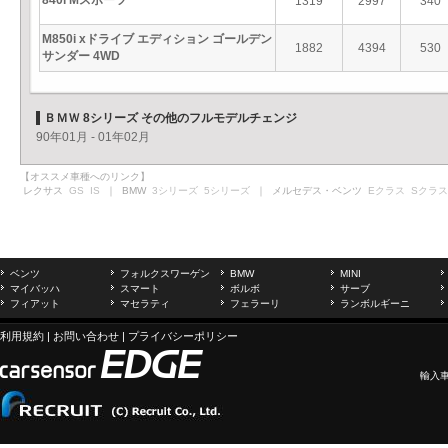
840i Mスポーツ
1319
2997
340
M850i xドライブ エディション ゴールデン
1882
4394
530
サンダー 4WD
ＢＭＷ 8シリーズ その他のフルモデルチェンジ
90年01月 - 01年02月
【オススメ車種へのリンク】
レクサス
GS
IS
｜ BMW
3シリーズ
5シリーズ
｜ メルセデス・ベンツ
Eクラス
Sクラス
ベンツ
フォルクスワーゲン
BMW
MINI
マイバッハ
スマート
ボルボ
サーブ
フィアット
マセラティ
フェラーリ
ランボルギーニ
利用規約
|
お問い合わせ
|
プライバシーポリシー
輸入