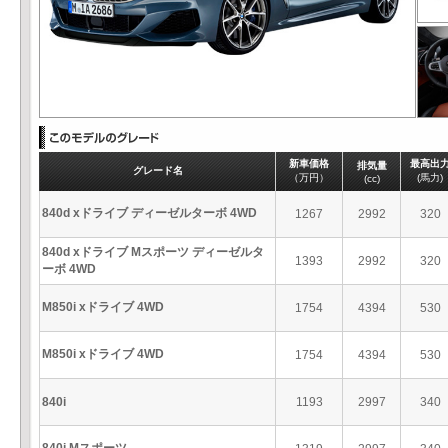
新車価格
最高出
排気量
グレード名
（万円）
(馬力)
(cc)
840d xドライブ ディーゼルターボ 4WD
1267
2992
320
840d xドライブ Mスポーツ ディーゼルタ
1393
2992
320
ーボ 4WD
M850i xドライブ 4WD
1754
4394
530
M850i xドライブ 4WD
1754
4394
530
840i
1193
2997
340