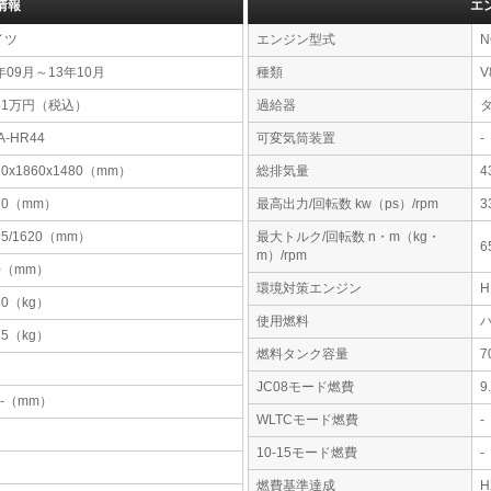
情報
エ
イツ
エンジン型式
N
年09月～13年10月
種類
V
51万円（税込）
過給器
A-HR44
可変気筒装置
-
20x1860x1480（mm）
総排気量
4
70（mm）
最高出力/回転数 kw（ps）/rpm
3
95/1620（mm）
最大トルク/回転数 n・m（kg・
6
m）/rpm
0（mm）
環境対策エンジン
60（kg）
使用燃料
35（kg）
燃料タンク容量
JC08モード燃費
9
-x-（mm）
WLTCモード燃費
-
10-15モード燃費
-
燃費基準達成