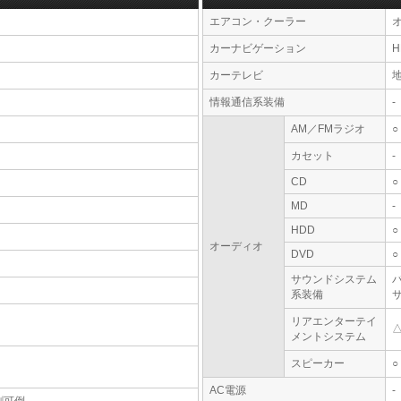
エアコン・クーラー
カーナビゲーション
カーテレビ
情報通信系装備
-
AM／FMラジオ
○
カセット
-
CD
○
MD
-
HDD
○
オーディオ
DVD
○
サウンドシステム
系装備
リアエンターテイ
メントシステム
スピーカー
○
AC電源
-