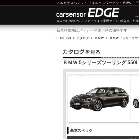
メルセデスベンツ
・
フォルクスワーゲン
・
BMW
・
ア
大人のためのプレミアカーライフ実現サイト 輸入車・外
新車時価格はメーカー発表当時の価格です
EDGE.net
>
カタログ
>
ＢＭＷ
>
ＢＭＷ 5シリーズツ
ＢＭＷ 5シリーズツーリング 550i
基本スペック