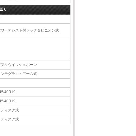
回り
左
パワーアシスト付ラック＆ピニオン式
ダブルウイッシュボーン
インテグラル・アーム式
45/40R19
45/40R19
Ｖディスク式
Ｖディスク式