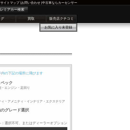
サイトマップ
|
お問い合わせ
|
中古車ならカーセンサー
レミアカー検索
ログ
買取
販売店クチコミ
お気に入り
未登録
ジ内の下記の場所に飛びます
スペック
能・エンジン・足回り
ティ・アメニティ・インテリア・エクステリア
他のグレード選択
-：選択不可、またはディーラーオプション