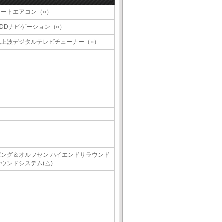
オートエアコン（○）
HDDナビゲーション（○）
地上波デジタルテレビチューナー（○）
バング＆オルフセン ハイエンドサラウンド
サウンドシステム(△)
△