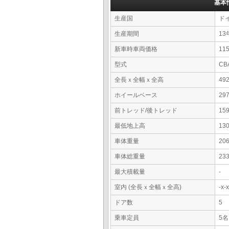
基本
生産国
ド
生産期間
13
新車時車両価格
11
型式
CB
全長ｘ全幅ｘ全高
49
ホイールベース
29
前トレッド/後トレッド
15
最低地上高
13
車体重量
20
車体総重量
23
最大積載量
-
室内 (全長ｘ全幅ｘ全高)
-x
ドア数
5
乗車定員
5名