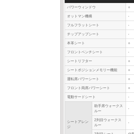
パワーウィンドウ
○
オットマン機構
-
フルフラットシート
-
チップアップシート
-
本革シート
○
フロントベンチシート
-
シートリフター
○
シートポジションメモリー機能
○
運転席パワーシート
○
フロント両席パワーシート
○
電動サードシート
-
助手席ウォークス
-
ルー
2列目ウォークス
シートアレン
-
ルー
ジ