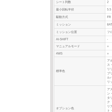
シート列数
2
最小回転半径
5.
駆動方式
FR
ミッション
8A
ミッション位置
フ
AI-SHIFT
-
マニュアルモード
○
4WS
○
アル
ス
リ
標準色
ブ
ル
リ
ア
ン
タ
ク
リ
オプション色
ト