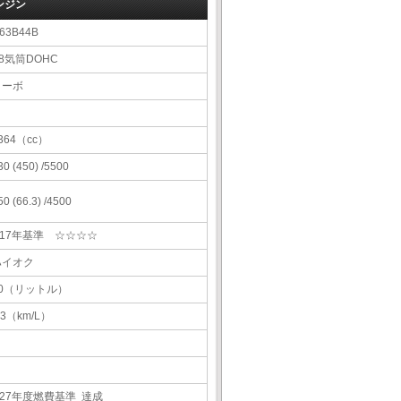
ンジン
63B44B
8気筒DOHC
ターボ
364（cc）
30 (450) /5500
50 (66.3) /4500
H17年基準 ☆☆☆☆
ハイオク
70（リットル）
.3（km/L）
H27年度燃費基準 達成