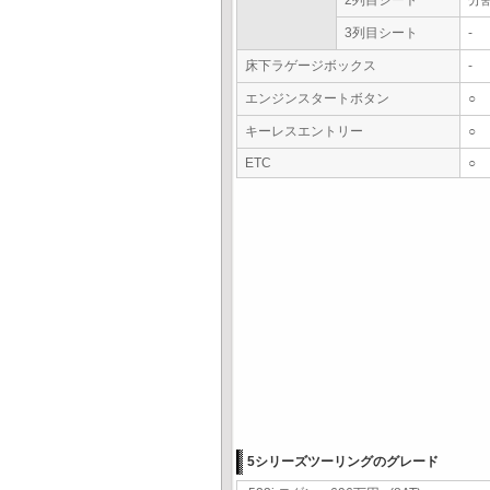
2列目シート
分
3列目シート
-
床下ラゲージボックス
-
エンジンスタートボタン
○
キーレスエントリー
○
ETC
○
5シリーズツーリングのグレード