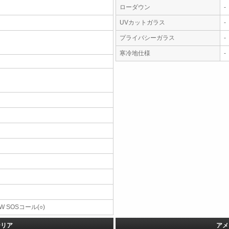
ローダウン
-
UVカットガラス
-
プライバシーガラス
-
寒冷地仕様
-
W SOSコール(○)
テリア
アメ