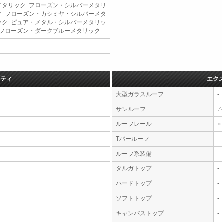
メタリック フローズン・シルバーメタリ
ク フローズン・カシミヤ・シルバーメタ
ック ピュア・メタル・シルバーメタリッ
 フローズン・ダークブルーメタリック
フティ
エク
大型ガラスルーフ
-
サンルーフ
ルーフレール
○
Tバールーフ
-
ルーフ系装備
-
タルガトップ
-
ハードトップ
-
ソフトトップ
-
キャンバストップ
-