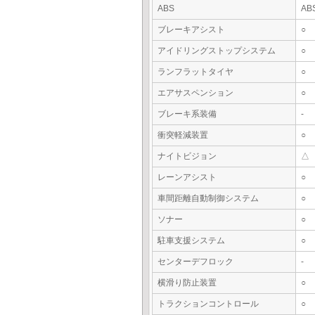
ABS
AB
ブレーキアシスト
○
アイドリングストップシステム
○
ランフラットタイヤ
○
エアサスペンション
○
ブレーキ系装備
-
衝突軽減装置
○
ナイトビジョン
△
レーンアシスト
○
車間距離自動制御システム
○
ソナー
○
駐車支援システム
○
センターデフロック
-
横滑り防止装置
○
トラクションコントロール
○