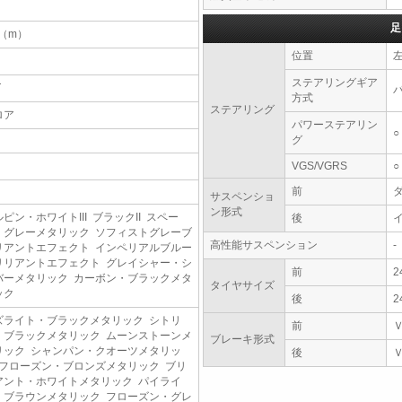
足
5（m）
位置
ステアリングギア
T
方式
ステアリング
ロア
パワーステアリン
○
グ
VGS/VGRS
○
前
サスペンショ
ン形式
ピン・ホワイトIII ブラックII スペー
後
・グレーメタリック ソフィストグレーブ
高性能サスペンション
-
リアントエフェクト インペリアルブルー
リリアントエフェクト グレイシャー・シ
前
2
バーメタリック カーボン・ブラックメタ
タイヤサイズ
ック
後
2
ズライト・ブラックメタリック シトリ
前
・ブラックメタリック ムーンストーンメ
ブレーキ形式
リック シャンパン・クオーツメタリッ
後
 フローズン・ブロンズメタリック ブリ
アント・ホワイトメタリック パイライ
・ブラウンメタリック フローズン・グレ