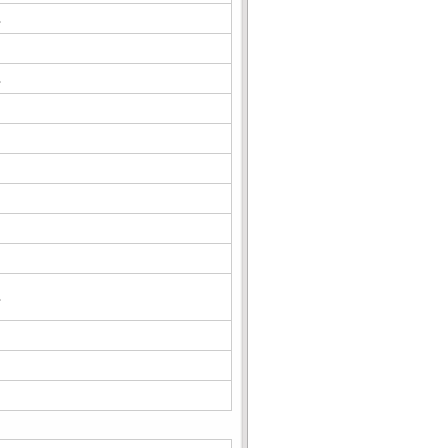
△
△
△