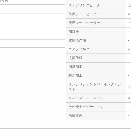
割可倒
ステアリングヒーター
前席シートヒーター
○
後席シートヒーター
加湿器
-
空気清浄機
-
エアフィルター
○
抗菌仕様
-
消臭加工
-
防水加工
-
インテリジェントパーキングアシ
スト
クルーズコントロール
○
その他ナビゲーション
-
福祉車両
-