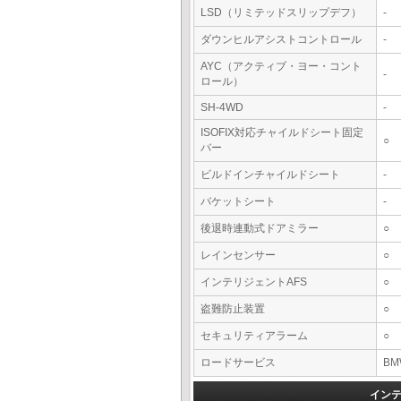
LSD（リミテッドスリップデフ）
-
ダウンヒルアシストコントロール
-
AYC（アクティブ・ヨー・コント
-
ロール）
SH-4WD
-
ISOFIX対応チャイルドシート固定
○
バー
ビルドインチャイルドシート
-
バケットシート
-
後退時連動式ドアミラー
○
レインセンサー
○
インテリジェントAFS
○
盗難防止装置
○
セキュリティアラーム
○
ロードサービス
BM
イン