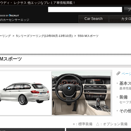
ウディ
・
レクサス
他エッジなプレミア車情報満載！
プ
Car Search
カタ
車のカーセンサーエッジ
ーリング
>
5シリーズツーリング(13年09月-13年10月)
>
550i Mスポーツ
 Mスポーツ
ペー
基本
基本性
装備
セーフ
その
○：標準装備 △：オプション装備 