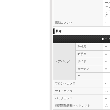
ー
ッ
リ
ク
掲載コメント
-
装備
セー
運転席
○
助手席
○
エアバッグ
サイド
○
カーテン
○
ニー
-
フロントカメラ
-
サイドカメラ
△
バックカメラ
○
頸部衝撃緩和ヘッドレスト
△