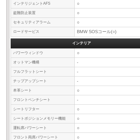
インテリジェントAFS
○
盗難防止装置
○
セキュリティアラーム
○
ロードサービス
BMW SOSコール(○)
インテリア
パワーウィンドウ
○
オットマン機構
-
フルフラットシート
-
チップアップシート
-
本革シート
○
フロントベンチシート
-
シートリフター
○
シートポジションメモリー機能
○
運転席パワーシート
○
フロント両席パワーシート
○