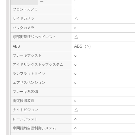
ニー
-
フロントカメラ
-
サイドカメラ
△
バックカメラ
○
頸部衝撃緩和ヘッドレスト
△
ABS（○）
ABS
ブレーキアシスト
○
アイドリングストップシステム
○
ランフラットタイヤ
○
エアサスペンション
○
ブレーキ系装備
-
衝突軽減装置
○
ナイトビジョン
△
レーンアシスト
○
車間距離自動制御システム
○