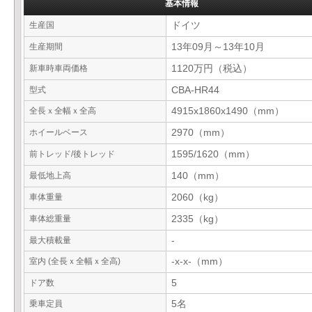
基本情報
生産国
ドイツ
生産期間
13年09月～13年10月
新車時車両価格
1120万円（税込）
型式
CBA-HR44
全長ｘ全幅ｘ全高
4915x1860x1490（mm）
ホイールベース
2970（mm）
前トレッド/後トレッド
1595/1620（mm）
最低地上高
140（mm）
車体重量
2060（kg）
車体総重量
2335（kg）
最大積載量
-
室内 (全長ｘ全幅ｘ全高)
-x-x-（mm）
ドア数
5
乗車定員
5名