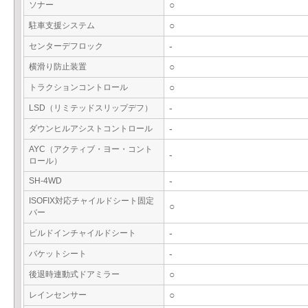
ソナー
○
駐車支援システム
○
センターデフロック
-
横滑り防止装置
○
トラクションコントロール
○
LSD（リミテッドスリップデフ）
-
ダウンヒルアシストコントロール
-
AYC（アクティブ・ヨー・コント
-
ロール）
SH-4WD
-
ISOFIX対応チャイルドシート固定
○
バー
ビルドインチャイルドシート
-
バケットシート
-
後退時連動式ドアミラー
○
レインセンサー
○