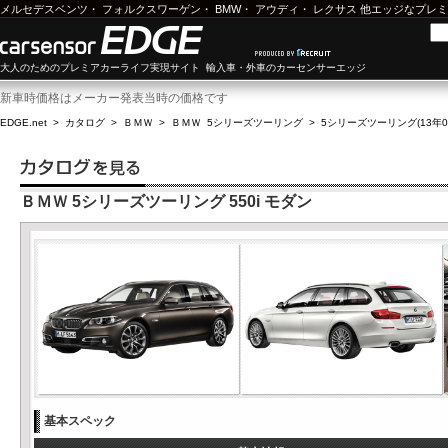
メルセデスベンツ
・
フォルクスワーゲン
・
BMW
・
アウディ
・
レクサス
他エッジなプレミ
大人のためのプレミアカーライフ実現サイト 輸入車・外車のカーセンサーエッジ
新車時価格はメーカー発表当時の価格です
EDGE.net
>
カタログ
>
ＢＭＷ
>
ＢＭＷ 5シリーズツーリング
>
5シリーズツーリング(13年09
ＢＭＷ 5シリーズツーリング 550i モダン
基本スペック