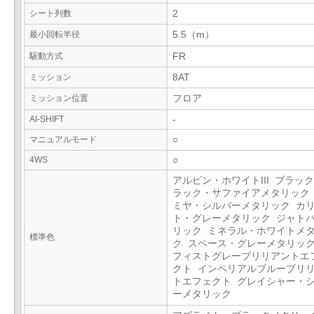
シート列数
2
最小回転半径
5.5（m）
駆動方式
FR
ミッション
8AT
ミッション位置
フロア
AI-SHIFT
-
マニュアルモード
○
4WS
○
アルピン・ホワイトIII ブラックI
ラック・サファイアメタリック
ミヤ・シルバーメタリック カ
ト・グレーメタリック ジャト
リック ミネラル・ホワイトメ
標準色
ク スペース・グレーメタリック
フィストグレーブリリアントエ
クト インペリアルブルーブリ
トエフェクト グレイシャー・
ーメタリック