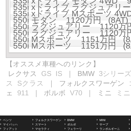
535i xドライブ モダン 4WD 9
535i xドライブ ラグジュアリー 
535i xドライブ Mスポーツ 4WD
550i モダン 1120万円 (8AT)
550i ラグジュアリー 1120万円
550i ラグジュアリー 1120万円
550i Mスポーツ 1151万円 (8
550i Mスポーツ 1151万円 (8
【オススメ車種へのリンク】
レクサス
GS
IS
｜ BMW
3シリー
ス
Sクラス
｜ フォルクスワーゲン
ェ
911
｜ ボルボ
V70
｜ ミニ
ミニ
ベンツ
フォルクスワーゲン
BMW
MINI
マイバッハ
スマート
ボルボ
サーブ
フィアット
マセラティ
フェラーリ
ランボルギーニ