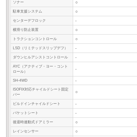
ソナー
○
駐車支援システム
○
センターデフロック
-
横滑り防止装置
○
トラクションコントロール
○
LSD（リミテッドスリップデフ）
-
ダウンヒルアシストコントロール
-
AYC（アクティブ・ヨー・コント
-
ロール）
SH-4WD
-
ISOFIX対応チャイルドシート固定
○
バー
ビルドインチャイルドシート
-
バケットシート
-
後退時連動式ドアミラー
○
レインセンサー
○