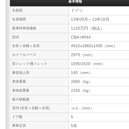
基本情報
生産国
ドイツ
生産期間
13年09月～13年10月
新車時車両価格
1120万円（税込）
型式
CBA-HR44
全長ｘ全幅ｘ全高
4915x1860x1490（mm）
ホイールベース
2970（mm）
前トレッド/後トレッド
1595/1620（mm）
最低地上高
140（mm）
車体重量
2060（kg）
車体総重量
2335（kg）
最大積載量
-
室内 (全長ｘ全幅ｘ全高)
-x-x-（mm）
ドア数
5
乗車定員
5名