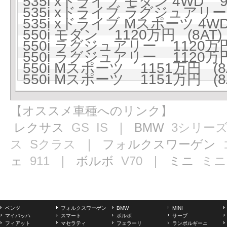
535i xドライブ モダン 4WD 9
535i xドライブ ラグジュアリー 
535i xドライブ Mスポーツ 4WD
550i モダン 1120万円 (8AT)
550i ラグジュアリー 1120万円
550i ラグジュアリー 1120万円
550i Mスポーツ 1151万円 (8
550i Mスポーツ 1151万円 (8
【オススメ車種へのリンク】
レクサス
GS
IS
｜ BMW
3シリー
ス
Sクラス
｜ フォルクスワーゲン
ェ
911
｜ ボルボ
V70
｜ ミニ
ミニ
ベンツ
フォルクスワーゲン
BMW
MINI
マイバッハ
スマート
ボルボ
サーブ
フィアット
マセラティ
フェラーリ
ランボルギーニ