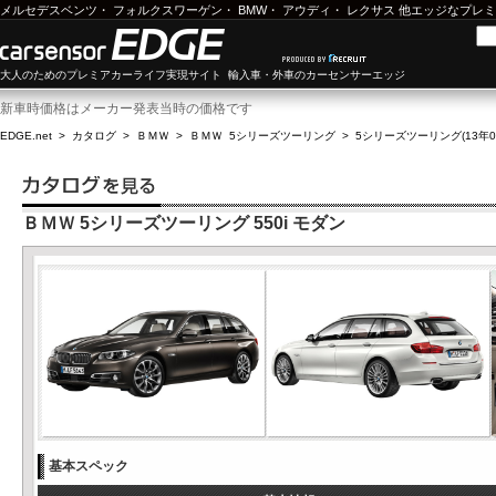
メルセデスベンツ
・
フォルクスワーゲン
・
BMW
・
アウディ
・
レクサス
他エッジなプレミ
大人のためのプレミアカーライフ実現サイト 輸入車・外車のカーセンサーエッジ
新車時価格はメーカー発表当時の価格です
EDGE.net
>
カタログ
>
ＢＭＷ
>
ＢＭＷ 5シリーズツーリング
>
5シリーズツーリング(13年09
ＢＭＷ 5シリーズツーリング 550i モダン
基本スペック