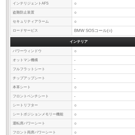
インテリジェントAFS
○
盗難防止装置
○
セキュリティアラーム
○
ロードサービス
BMW SOSコール(○)
インテリア
パワーウィンドウ
○
オットマン機構
-
フルフラットシート
-
チップアップシート
-
本革シート
○
フロントベンチシート
-
シートリフター
○
シートポジションメモリー機能
○
運転席パワーシート
○
フロント両席パワーシート
○