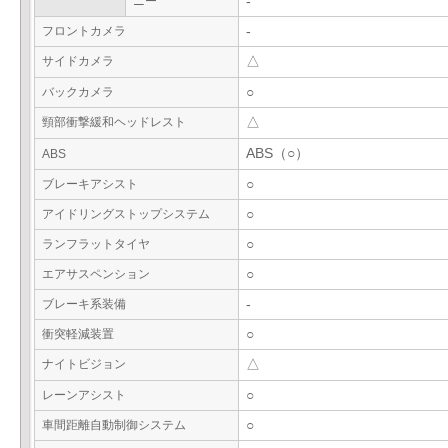
ニー
-
フロントカメラ
-
サイドカメラ
△
バックカメラ
○
頸部衝撃緩和ヘッドレスト
△
ABS（○）
ABS
ブレーキアシスト
○
アイドリングストップシステム
○
ランフラットタイヤ
○
エアサスペンション
○
ブレーキ系装備
-
衝突軽減装置
○
ナイトビジョン
△
レーンアシスト
○
車間距離自動制御システム
○