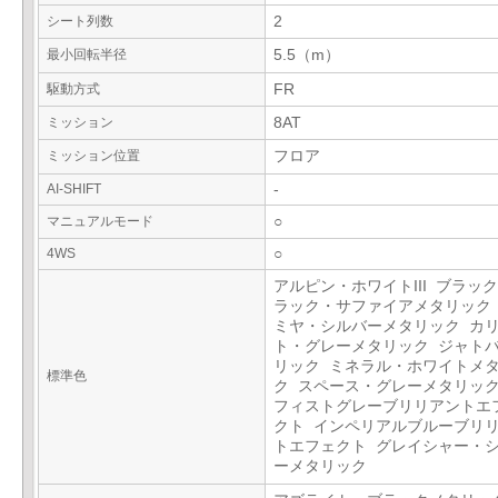
シート列数
2
最小回転半径
5.5（m）
駆動方式
FR
ミッション
8AT
ミッション位置
フロア
AI-SHIFT
-
マニュアルモード
○
4WS
○
アルピン・ホワイトIII ブラックI
ラック・サファイアメタリック
ミヤ・シルバーメタリック カ
ト・グレーメタリック ジャト
リック ミネラル・ホワイトメ
標準色
ク スペース・グレーメタリック
フィストグレーブリリアントエ
クト インペリアルブルーブリ
トエフェクト グレイシャー・
ーメタリック