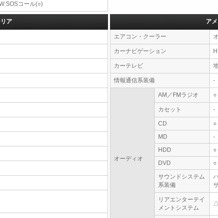
W SOSコール(○)
テリア
アメ
エアコン・クーラー
カーナビゲーション
カーテレビ
情報通信系装備
-
AM／FMラジオ
○
カセット
-
CD
○
MD
-
HDD
○
オーディオ
DVD
○
サウンドシステム
系装備
リアエンターテイ
メントシステム