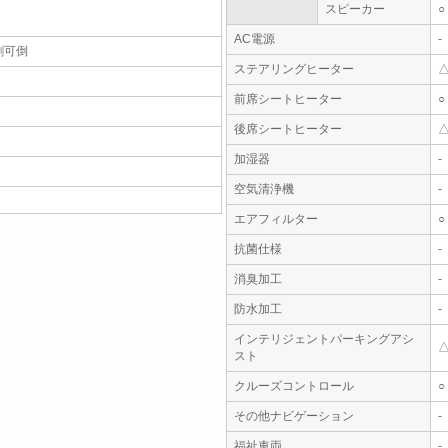
スピーカー
○
AC電源
-
割可倒
ステアリングヒーター
前席シートヒーター
○
後席シートヒーター
加湿器
-
空気清浄機
-
エアフィルター
○
抗菌仕様
-
消臭加工
-
防水加工
-
インテリジェントパーキングアシ
スト
クルーズコントロール
○
その他ナビゲーション
-
福祉車両
-