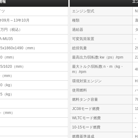
情報
エ
イツ
エンジン型式
N
年09月～13年10月
種類
31万円（税込）
過給器
A-MU35
可変気筒装置
-
15x1860x1490（mm）
総排気量
2
70（mm）
最高出力/回転数 kw（ps）/rpm
2
95/1620（mm）
最大トルク/回転数 n・m（kg・
4
m）/rpm
0（mm）
環境対策エンジン
50（kg）
使用燃料
25（kg）
燃料タンク容量
JC08モード燃費
1
-x-（mm）
WLTCモード燃費
-
10-15モード燃費
-
燃費基準達成
H