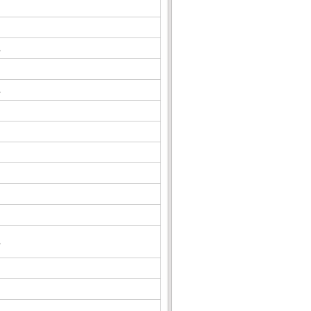
△
△
△