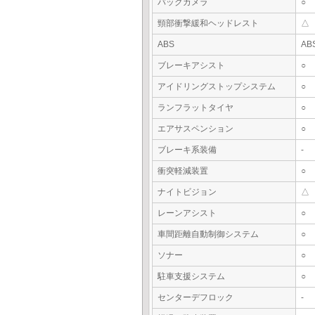
バックカメラ
○
頸部衝撃緩和ヘッドレスト
△
ABS
AB
ブレーキアシスト
○
アイドリングストップシステム
○
ランフラットタイヤ
○
エアサスペンション
○
ブレーキ系装備
-
衝突軽減装置
○
ナイトビジョン
△
レーンアシスト
○
車間距離自動制御システム
○
ソナー
○
駐車支援システム
○
センターデフロック
-