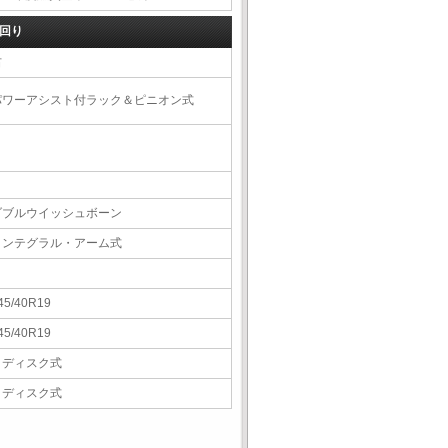
回り
右
パワーアシスト付ラック＆ピニオン式
ダブルウイッシュボーン
インテグラル・アーム式
45/40R19
45/40R19
Ｖディスク式
Ｖディスク式