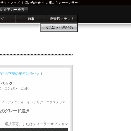
サイトマップ
|
お問い合わせ
|
中古車ならカーセンサー
レミアカー検索
ログ
買取
販売店クチコミ
お気に入り
未登録
ジ内の下記の場所に飛びます
スペック
能・エンジン・足回り
ティ・アメニティ・インテリア・エクステリア
他のグレード選択
-：選択不可、またはディーラーオプション