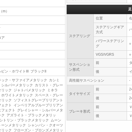
足
5（m）
位置
ステアリングギア
T
方式
ステアリング
ロア
パワーステアリン
○
グ
VGS/VGRS
○
前
サスペンショ
ン形式
ピン・ホワイトIII ブラックII
後
ラック・サファイアメタリック カシミ
高性能サスペンション
-
・シルバーメタリック カリスト・グレー
前
2
タリック ジャトバメタリック ミネラ
タイヤサイズ
・ホワイトメタリック スペース・グレー
後
2
タリック ソフィストグレーブリリアント
フェクト インペリアルブルーブリリアン
前
エフェクト グレイシャー・シルバーメタ
ブレーキ形式
ック アズライト・ブラックメタリッ
後
 シトリン・ブラックメタリック ムーン
トーンメタリック シャンパン・クオーツ
タリック フローズン・ブロンズメタリッ