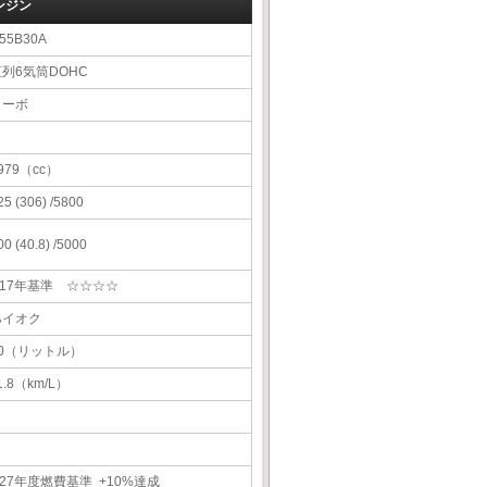
ンジン
55B30A
直列6気筒DOHC
ターボ
979（cc）
25 (306) /5800
00 (40.8) /5000
H17年基準 ☆☆☆☆
ハイオク
70（リットル）
1.8（km/L）
27年度燃費基準 +10%達成