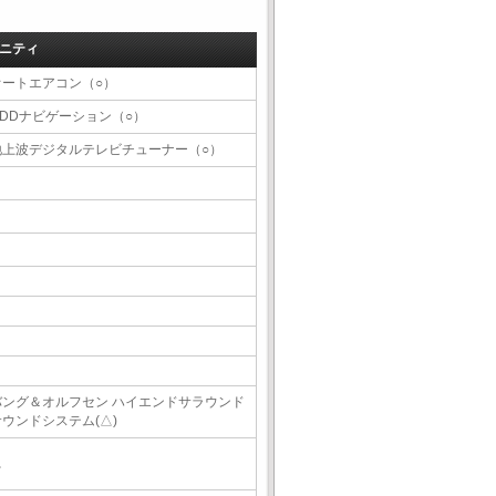
ニティ
オートエアコン（○）
HDDナビゲーション（○）
地上波デジタルテレビチューナー（○）
バング＆オルフセン ハイエンドサラウンド
サウンドシステム(△)
△