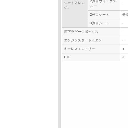
2列目ウォークス
シートアレン
-
ルー
ジ
2列目シート
分
3列目シート
-
床下ラゲージボックス
-
エンジンスタートボタン
○
キーレスエントリー
○
ETC
○