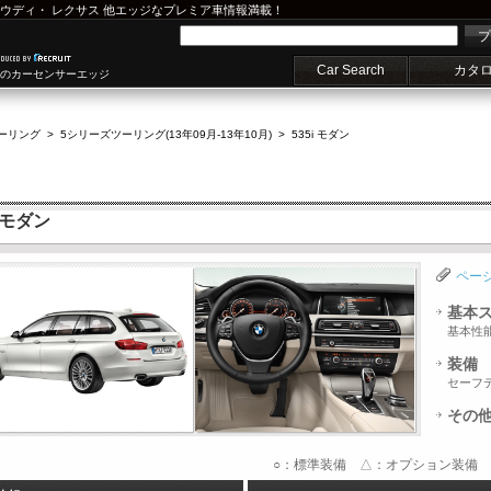
ウディ
・
レクサス
他エッジなプレミア車情報満載！
プ
Car Search
カタ
車のカーセンサーエッジ
ーリング
>
5シリーズツーリング(13年09月-13年10月)
>
535i モダン
 モダン
ペー
基本
基本性
装備
セーフ
その
○：標準装備 △：オプション装備 