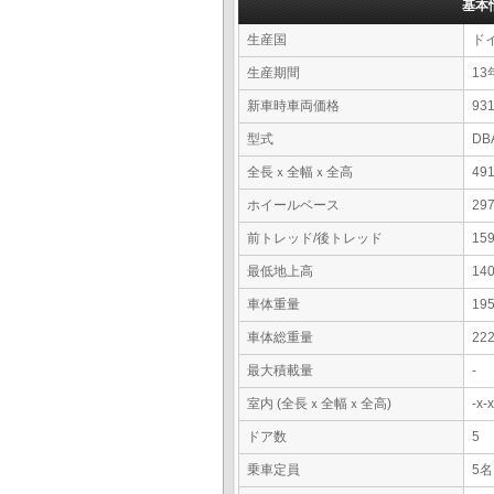
基本
生産国
ド
生産期間
13
新車時車両価格
9
型式
DB
全長ｘ全幅ｘ全高
49
ホイールベース
29
前トレッド/後トレッド
15
最低地上高
14
車体重量
19
車体総重量
22
最大積載量
-
室内 (全長ｘ全幅ｘ全高)
-x
ドア数
5
乗車定員
5名