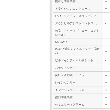
横滑り防止装置
○
トラクションコントロール
○
LSD（リミテッドスリップデフ）
-
ダウンヒルアシストコントロール
-
AYC（アクティブ・ヨー・コント
-
ロール）
SH-4WD
-
ISOFIX対応チャイルドシート固定
○
バー
ビルドインチャイルドシート
-
バケットシート
-
後退時連動式ドアミラー
○
レインセンサー
○
インテリジェントAFS
○
盗難防止装置
○
セキュリティアラーム
○