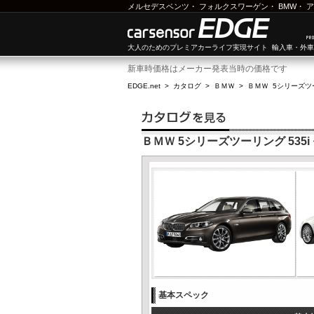
メルセデスベンツ
・
フォルクスワーゲン
・
BMW
・
ア
大人のためのプレミアカーライフ実現サイト 輸入車・外
新車時価格はメーカー発表当時の価格です
EDGE.net
>
カタログ
>
ＢＭＷ
>
ＢＭＷ 5シリーズツ
ＢＭＷ 5シリーズツーリング 535i
基本スペック