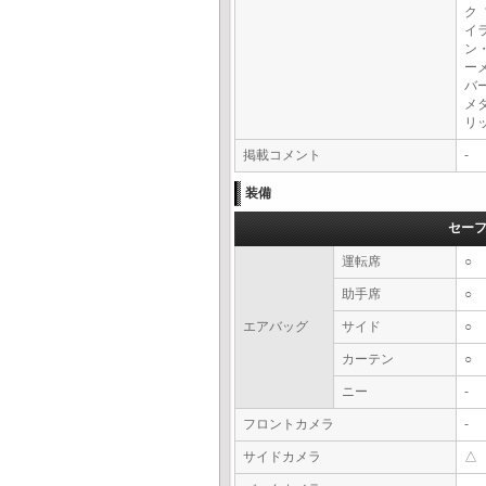
ク
イ
ン
ー
バ
メ
リ
掲載コメント
-
装備
セー
運転席
○
助手席
○
エアバッグ
サイド
○
カーテン
○
ニー
-
フロントカメラ
-
サイドカメラ
△