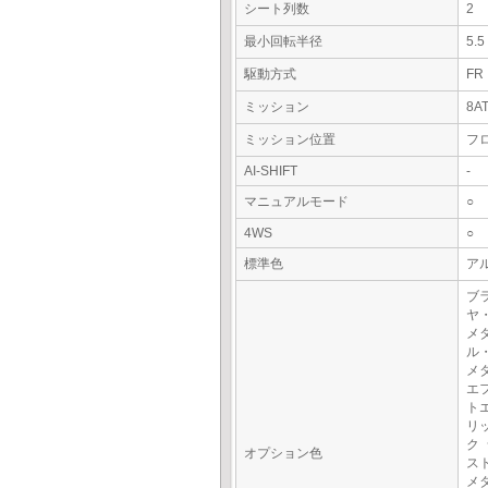
シート列数
2
最小回転半径
5.
駆動方式
FR
ミッション
8A
ミッション位置
フ
AI-SHIFT
-
マニュアルモード
○
4WS
○
標準色
アル
ブ
ヤ
メ
ル
メ
エ
ト
リ
ク
オプション色
ス
メ