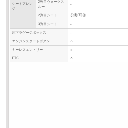
2列目ウォークス
シートアレン
-
ルー
ジ
2列目シート
分割可倒
3列目シート
-
床下ラゲージボックス
-
エンジンスタートボタン
○
キーレスエントリー
○
ETC
○