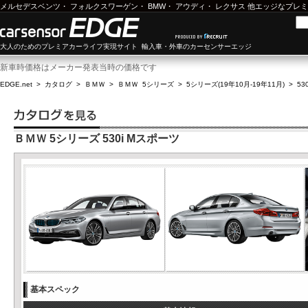
メルセデスベンツ
・
フォルクスワーゲン
・
BMW
・
アウディ
・
レクサス
他エッジなプレミ
大人のためのプレミアカーライフ実現サイト 輸入車・外車のカーセンサーエッジ
新車時価格はメーカー発表当時の価格です
EDGE.net
>
カタログ
>
ＢＭＷ
>
ＢＭＷ 5シリーズ
>
5シリーズ(19年10月-19年11月)
>
53
ＢＭＷ 5シリーズ 530i Mスポーツ
基本スペック