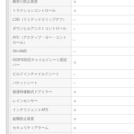
横滑り防止装置
○
トラクションコントロール
○
LSD（リミテッドスリップデフ）
-
ダウンヒルアシストコントロール
-
AYC（アクティブ・ヨー・コント
-
ロール）
SH-4WD
-
ISOFIX対応チャイルドシート固定
○
バー
ビルドインチャイルドシート
-
バケットシート
-
後退時連動式ドアミラー
○
レインセンサー
○
インテリジェントAFS
○
盗難防止装置
○
セキュリティアラーム
○