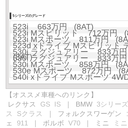
5シリーズのグレード
523i 663万円 (8AT)
523i Mスピリット 712万円 (8
523i Mスポーツ 811万円 (8A
523d xドライブ Mスピリット
530i ラグジュアリー 833万円 
(8AT)
530i ラグジュアリー 833万円 
530i Mスポーツ 858万円 (8A
530e Mスポーツ 872万円 (8A
540i xドライブ Mスポーツ 4WD
【オススメ車種へのリンク】
レクサス
GS
IS
｜ BMW
3シリー
ス
Sクラス
｜ フォルクスワーゲン
ェ
911
｜ ボルボ
V70
｜ ミニ
ミニ