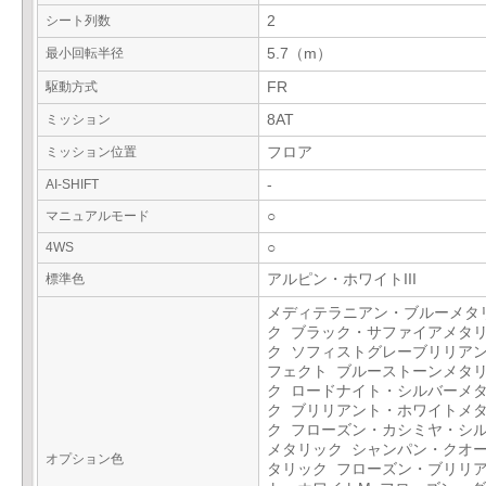
シート列数
2
最小回転半径
5.7（m）
駆動方式
FR
ミッション
8AT
ミッション位置
フロア
AI-SHIFT
-
マニュアルモード
○
4WS
○
標準色
アルピン・ホワイトIII
メディテラニアン・ブルーメタ
ク ブラック・サファイアメタ
ク ソフィストグレーブリリア
フェクト ブルーストーンメタ
ク ロードナイト・シルバーメ
ク ブリリアント・ホワイトメ
ク フローズン・カシミヤ・シ
メタリック シャンパン・クオ
オプション色
タリック フローズン・ブリリ