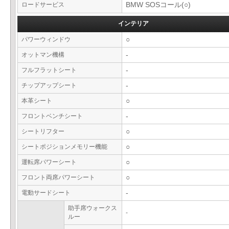
ロードサービス
BMW SOSコール(○)
インテリア
パワーウィンドウ
○
オットマン機構
-
フルフラットシート
-
チップアップシート
-
本革シート
○
フロントベンチシート
-
シートリフター
○
シートポジションメモリー機能
○
運転席パワーシート
○
フロント両席パワーシート
○
電動サードシート
-
助手席ウォークス
-
ルー