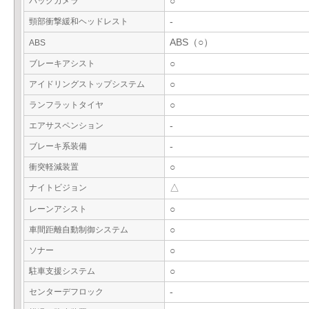
バックカメラ
○
頸部衝撃緩和ヘッドレスト
-
ABS（○）
ABS
ブレーキアシスト
○
アイドリングストップシステム
○
ランフラットタイヤ
○
エアサスペンション
-
ブレーキ系装備
-
衝突軽減装置
○
ナイトビジョン
△
レーンアシスト
○
車間距離自動制御システム
○
ソナー
○
駐車支援システム
○
センターデフロック
-