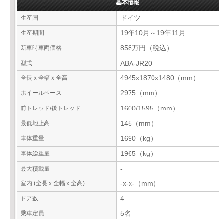
基本情報
生産国
ドイツ
生産期間
19年10月～19年11月
新車時車両価格
858万円（税込）
型式
ABA-JR20
全長ｘ全幅ｘ全高
4945x1870x1480（mm）
ホイールベース
2975（mm）
前トレッド/後トレッド
1600/1595（mm）
最低地上高
145（mm）
車体重量
1690（kg）
車体総重量
1965（kg）
最大積載量
-
室内 (全長ｘ全幅ｘ全高)
-x-x-（mm）
ドア数
4
乗車定員
5名