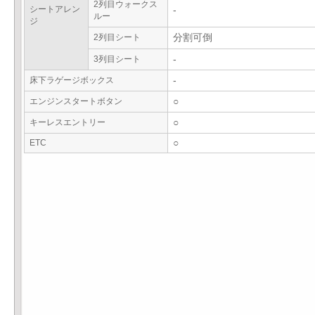
2列目ウォークス
シートアレン
-
ルー
ジ
2列目シート
分割可倒
3列目シート
-
床下ラゲージボックス
-
エンジンスタートボタン
○
キーレスエントリー
○
ETC
○