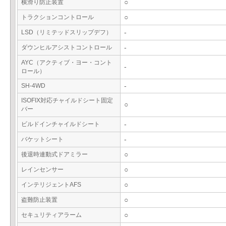
横滑り防止装置
○
トラクションコントロール
○
LSD（リミテッドスリップデフ）
-
ダウンヒルアシストコントロール
-
AYC（アクティブ・ヨー・コント
-
ロール）
SH-4WD
-
ISOFIX対応チャイルドシート固定
○
バー
ビルドインチャイルドシート
-
バケットシート
-
後退時連動式ドアミラー
○
レインセンサー
○
インテリジェントAFS
○
盗難防止装置
○
セキュリティアラーム
○