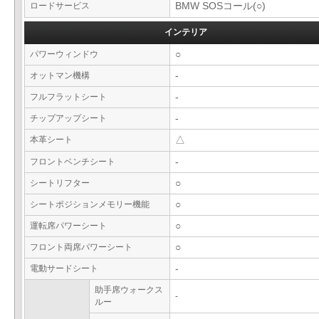
ロードサービス
BMW SOSコール(○)
インテリア
パワーウィンドウ
○
オットマン機構
-
フルフラットシート
-
チップアップシート
-
本革シート
△
フロントベンチシート
-
シートリフター
○
シートポジションメモリー機能
○
運転席パワーシート
○
フロント両席パワーシート
○
電動サードシート
-
助手席ウォークス
-
ルー