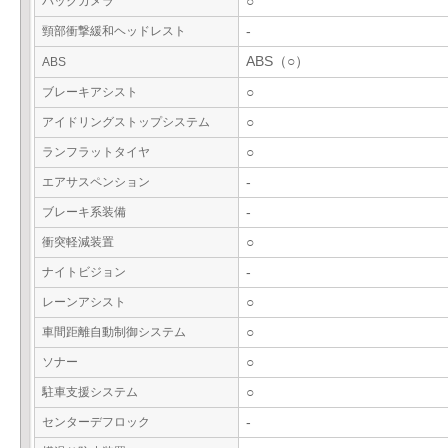
バックカメラ
○
頸部衝撃緩和ヘッドレスト
-
ABS（○）
ABS
ブレーキアシスト
○
アイドリングストップシステム
○
ランフラットタイヤ
○
エアサスペンション
-
ブレーキ系装備
-
衝突軽減装置
○
ナイトビジョン
-
レーンアシスト
○
車間距離自動制御システム
○
ソナー
○
駐車支援システム
○
センターデフロック
-