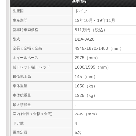
基本情報
生産国
ドイツ
生産期間
19年10月～19年11月
新車時車両価格
811万円（税込）
型式
DBA-JA20
全長ｘ全幅ｘ全高
4945x1870x1480（mm）
ホイールベース
2975（mm）
前トレッド/後トレッド
1600/1595（mm）
最低地上高
145（mm）
車体重量
1650（kg）
車体総重量
1925（kg）
最大積載量
-
室内 (全長ｘ全幅ｘ全高)
-x-x-（mm）
ドア数
4
乗車定員
5名