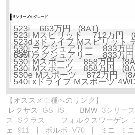
5シリーズのグレード
523i 663万円 (8AT)
523i Mスピリット 712万円 (8
523d xドライブ Mスピリット
530i ラグジュアリー 833万円 
(8AT)
530i ラグジュアリー 833万円 
530i Mスポーツ 858万円 (8A
530i Mスポーツ 858万円 (8A
530e Mスポーツ 872万円 (8A
540i xドライブ Mスポーツ 4WD
【オススメ車種へのリンク】
レクサス
GS
IS
｜ BMW
3シリー
ス
Sクラス
｜ フォルクスワーゲン
ェ
911
｜ ボルボ
V70
｜ ミニ
ミニ