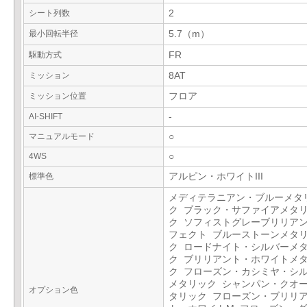
シート列数
2
最小回転半径
5.7（m）
駆動方式
FR
ミッション
8AT
ミッション位置
フロア
AI-SHIFT
-
マニュアルモード
○
4WS
○
標準色
アルピン・ホワイトIII
メディテラニアン・ブルーメタ
ク ブラック・サファイアメタ
ク ソフィストグレーブリリア
フェクト ブルーストーンメタ
ク ロードナイト・シルバーメ
ク ブリリアント・ホワイトメ
ク フローズン・カシミヤ・シ
メタリック シャンパン・クオ
オプション色
タリック フローズン・ブリリ