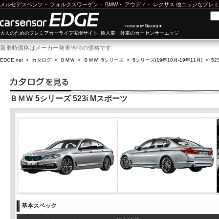
メルセデスベンツ
・
フォルクスワーゲン
・
BMW
・
アウディ
・
レクサス
他エッジなプレミ
大人のためのプレミアカーライフ実現サイト 輸入車・外車のカーセンサーエッジ
新車時価格はメーカー発表当時の価格です
EDGE.net
>
カタログ
>
ＢＭＷ
>
ＢＭＷ 5シリーズ
>
5シリーズ(19年10月-19年11月)
>
52
ＢＭＷ 5シリーズ 523i Mスポーツ
基本スペック