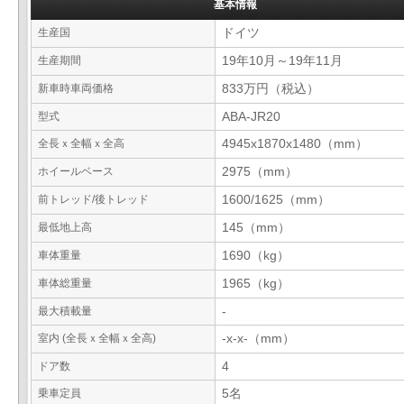
基本情報
生産国
ドイツ
生産期間
19年10月～19年11月
新車時車両価格
833万円（税込）
型式
ABA-JR20
全長ｘ全幅ｘ全高
4945x1870x1480（mm）
ホイールベース
2975（mm）
前トレッド/後トレッド
1600/1625（mm）
最低地上高
145（mm）
車体重量
1690（kg）
車体総重量
1965（kg）
最大積載量
-
室内 (全長ｘ全幅ｘ全高)
-x-x-（mm）
ドア数
4
乗車定員
5名