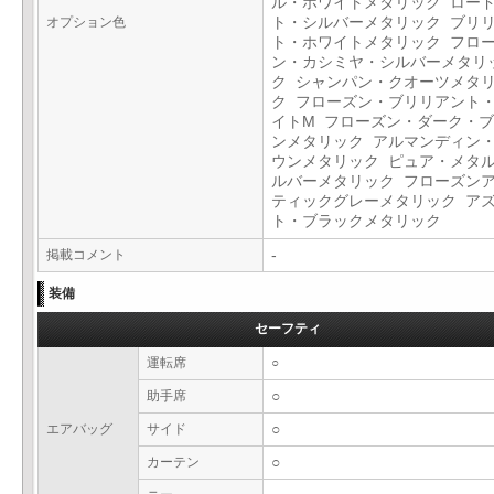
ル・ホワイトメタリック ロー
オプション色
ト・シルバーメタリック ブリ
ト・ホワイトメタリック フロ
ン・カシミヤ・シルバーメタリ
ク シャンパン・クオーツメタ
ク フローズン・ブリリアント
イトM フローズン・ダーク・
ンメタリック アルマンディン
ウンメタリック ピュア・メタ
ルバーメタリック フローズン
ティックグレーメタリック ア
ト・ブラックメタリック
掲載コメント
-
装備
セーフティ
運転席
○
助手席
○
エアバッグ
サイド
○
カーテン
○