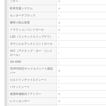
ソナー
○
駐車支援システム
○
センターデフロック
-
横滑り防止装置
○
トラクションコントロール
○
LSD（リミテッドスリップデフ）
-
ダウンヒルアシストコントロール
-
AYC（アクティブ・ヨー・コント
-
ロール）
SH-4WD
-
ISOFIX対応チャイルドシート固定
○
バー
ビルドインチャイルドシート
-
バケットシート
-
後退時連動式ドアミラー
○
レインセンサー
○