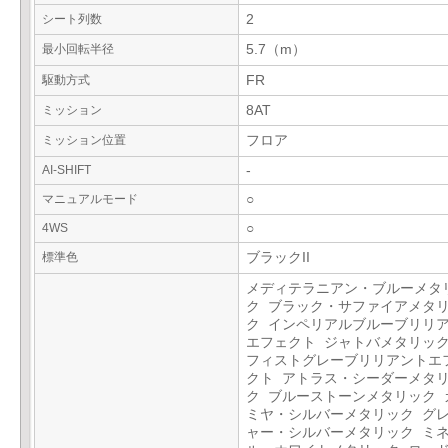
シート列数
2
最小回転半径
5.7（m）
駆動方式
FR
ミッション
8AT
ミッション位置
フロア
AI-SHIFT
-
マニュアルモード
○
4WS
○
標準色
ブラックII
メディテラニアン・ブルーメタ
ク ブラック・サファイアメタ
ク インペリアルブルーブリリ
エフェクト ジャトバメタリック
フィストグレーブリリアントエ
クト アトラス・シーダーメタ
ク ブルーストーンメタリック 
ミヤ・シルバーメタリック グ
ャー・シルバーメタリック ミ