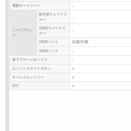
電動サードシート
-
助手席ウォークス
-
ルー
2列目ウォークス
シートアレン
-
ルー
ジ
2列目シート
分割可倒
3列目シート
-
床下ラゲージボックス
-
エンジンスタートボタン
○
キーレスエントリー
○
ETC
○