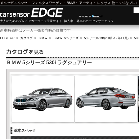
メルセデスベンツ
・
フォルクスワーゲン
・
BMW
・
アウディ
・
レクサス
他エッジなプレミ
大人のためのプレミアカーライフ実現サイト 輸入車・外車のカーセンサーエッジ
新車時価格はメーカー発表当時の価格です
EDGE.net
>
カタログ
>
ＢＭＷ
>
ＢＭＷ 5シリーズ
>
5シリーズ(19年10月-19年11月)
>
53
ＢＭＷ 5シリーズ 530i ラグジュアリー
基本スペック