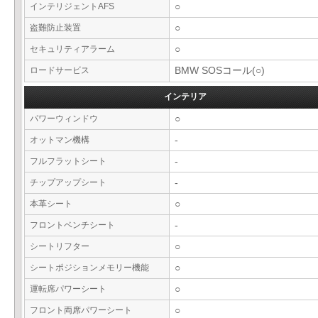
インテリジェントAFS
○
盗難防止装置
○
セキュリティアラーム
○
ロードサービス
BMW SOSコール(○)
インテリア
パワーウィンドウ
○
オットマン機構
-
フルフラットシート
-
チップアップシート
-
本革シート
○
フロントベンチシート
-
シートリフター
○
シートポジションメモリー機能
○
運転席パワーシート
○
フロント両席パワーシート
○