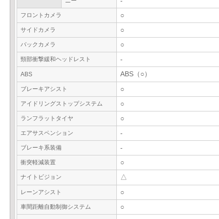
ニー
-
フロントカメラ
○
サイドカメラ
○
バックカメラ
○
頸部衝撃緩和ヘッドレスト
-
ABS（○）
ABS
ブレーキアシスト
○
アイドリングストップシステム
○
ランフラットタイヤ
○
エアサスペンション
-
ブレーキ系装備
-
衝突軽減装置
○
ナイトビジョン
△
レーンアシスト
○
車間距離自動制御システム
○