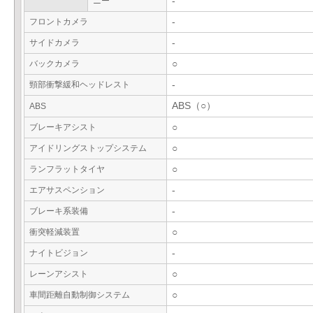
ニー
-
フロントカメラ
-
サイドカメラ
-
バックカメラ
○
頸部衝撃緩和ヘッドレスト
-
ABS（○）
ABS
ブレーキアシスト
○
アイドリングストップシステム
○
ランフラットタイヤ
○
エアサスペンション
-
ブレーキ系装備
-
衝突軽減装置
○
ナイトビジョン
-
レーンアシスト
○
車間距離自動制御システム
○