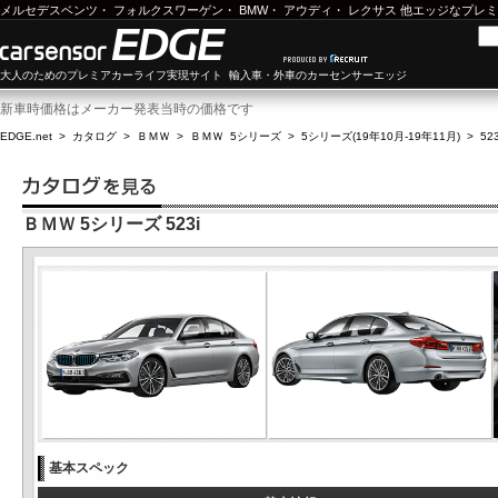
メルセデスベンツ
・
フォルクスワーゲン
・
BMW
・
アウディ
・
レクサス
他エッジなプレミ
大人のためのプレミアカーライフ実現サイト 輸入車・外車のカーセンサーエッジ
新車時価格はメーカー発表当時の価格です
EDGE.net
>
カタログ
>
ＢＭＷ
>
ＢＭＷ 5シリーズ
>
5シリーズ(19年10月-19年11月)
>
523
ＢＭＷ 5シリーズ 523i
基本スペック