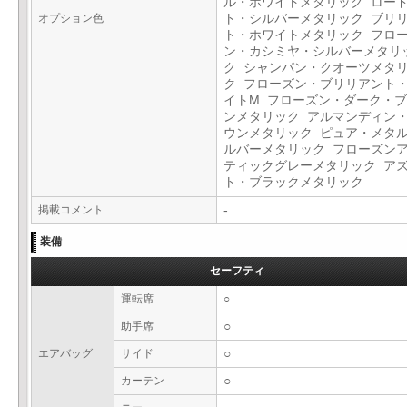
ル・ホワイトメタリック ロー
オプション色
ト・シルバーメタリック ブリ
ト・ホワイトメタリック フロ
ン・カシミヤ・シルバーメタリ
ク シャンパン・クオーツメタ
ク フローズン・ブリリアント
イトM フローズン・ダーク・
ンメタリック アルマンディン
ウンメタリック ピュア・メタ
ルバーメタリック フローズン
ティックグレーメタリック ア
ト・ブラックメタリック
掲載コメント
-
装備
セーフティ
運転席
○
助手席
○
エアバッグ
サイド
○
カーテン
○