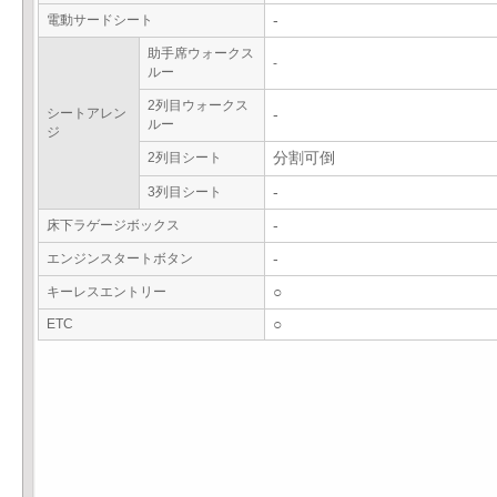
電動サードシート
-
助手席ウォークス
-
ルー
2列目ウォークス
シートアレン
-
ルー
ジ
2列目シート
分割可倒
3列目シート
-
床下ラゲージボックス
-
エンジンスタートボタン
-
キーレスエントリー
○
ETC
○