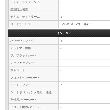
インテリジェントAFS
-
盗難防止装置
○
セキュリティアラーム
○
ロードサービス
BMW SOSコール(○)
インテリア
パワーウィンドウ
○
オットマン機構
-
フルフラットシート
-
チップアップシート
-
本革シート
-
フロントベンチシート
-
シートリフター
○
シートポジションメモリー機能
-
運転席パワーシート
-
フロント両席パワーシート
-