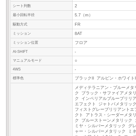
シート列数
2
最小回転半径
5.7（m）
駆動方式
FR
ミッション
8AT
ミッション位置
フロア
AI-SHIFT
-
マニュアルモード
○
4WS
-
標準色
ブラックII アルピン・ホワイトI
メディテラニアン・ブルーメタ
ク ブラック・サファイアメタ
ク インペリアルブルーブリリ
エフェクト ジャトバメタリック
フィストグレーブリリアントエ
クト アトラス・シーダーメタ
ク ブルーストーンメタリック 
ミヤ・シルバーメタリック グ
ャー・シルバーメタリック ミ