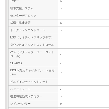
ソナー
○
駐車支援システム
○
センターデフロック
-
横滑り防止装置
○
トラクションコントロール
○
LSD（リミテッドスリップデフ）
-
ダウンヒルアシストコントロール
-
AYC（アクティブ・ヨー・コント
-
ロール）
SH-4WD
-
ISOFIX対応チャイルドシート固定
○
バー
ビルドインチャイルドシート
-
バケットシート
-
後退時連動式ドアミラー
○
レインセンサー
○