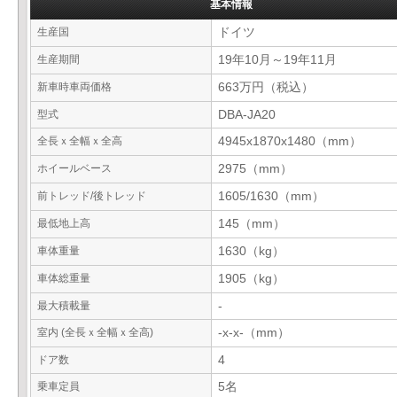
基本情報
生産国
ドイツ
生産期間
19年10月～19年11月
新車時車両価格
663万円（税込）
型式
DBA-JA20
全長ｘ全幅ｘ全高
4945x1870x1480（mm）
ホイールベース
2975（mm）
前トレッド/後トレッド
1605/1630（mm）
最低地上高
145（mm）
車体重量
1630（kg）
車体総重量
1905（kg）
最大積載量
-
室内 (全長ｘ全幅ｘ全高)
-x-x-（mm）
ドア数
4
乗車定員
5名