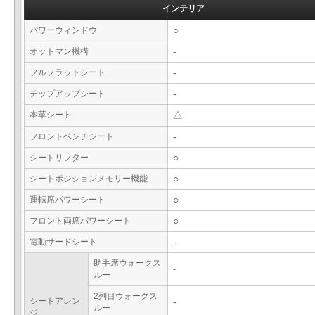
インテリア
パワーウィンドウ
○
オットマン機構
-
フルフラットシート
-
チップアップシート
-
本革シート
△
フロントベンチシート
-
シートリフター
○
シートポジションメモリー機能
○
運転席パワーシート
○
フロント両席パワーシート
○
電動サードシート
-
助手席ウォークス
-
ルー
2列目ウォークス
シートアレン
-
ルー
ジ