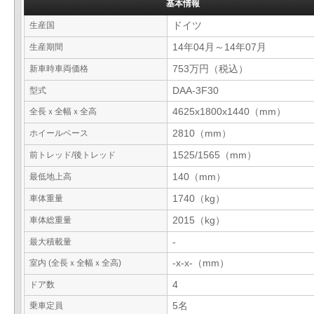
基本情報
生産国
ドイツ
生産期間
14年04月～14年07月
新車時車両価格
753万円（税込）
型式
DAA-3F30
全長ｘ全幅ｘ全高
4625x1800x1440（mm）
ホイールベース
2810（mm）
前トレッド/後トレッド
1525/1565（mm）
最低地上高
140（mm）
車体重量
1740（kg）
車体総重量
2015（kg）
最大積載量
-
室内 (全長ｘ全幅ｘ全高)
-x-x-（mm）
ドア数
4
乗車定員
5名