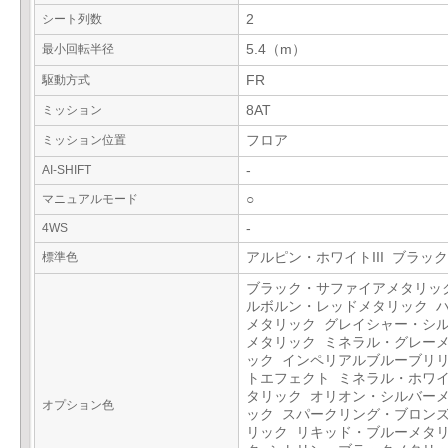
シート列数
2
最小回転半径
5.4（m）
駆動方式
FR
ミッション
8AT
ミッション位置
フロア
AI-SHIFT
-
マニュアルモード
○
4WS
-
標準色
アルピン・ホワイトIII ブラック
ブラック・サファイアメタリッ
ルボルン・レッドメタリック 
メタリック グレイシャー・シ
メタリック ミネラル・グレー
ック インペリアルブルーブリ
トエフェクト ミネラル・ホワ
タリック オリオン・シルバー
オプション色
ック スパークリング・ブロン
リック リキッド・ブルーメタ