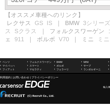
【オススメ車種へのリンク】
レクサス
GS
IS
｜ BMW
3シリー
ス
Sクラス
｜ フォルクスワーゲン
ェ
911
｜ ボルボ
V70
｜ ミニ
ミニ
ベンツ
フォルクスワーゲン
BMW
MINI
マイバッハ
スマート
ボルボ
サーブ
フィアット
マセラティ
フェラーリ
ランボルギーニ
利用規約
|
お問い合わせ
|
プライバシーポリシー
輸入