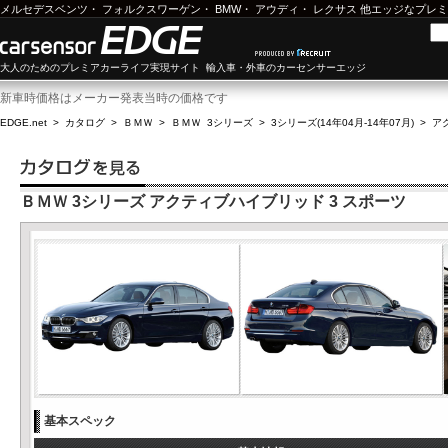
メルセデスベンツ
・
フォルクスワーゲン
・
BMW
・
アウディ
・
レクサス
他エッジなプレミ
大人のためのプレミアカーライフ実現サイト 輸入車・外車のカーセンサーエッジ
新車時価格はメーカー発表当時の価格です
EDGE.net
>
カタログ
>
ＢＭＷ
>
ＢＭＷ 3シリーズ
>
3シリーズ(14年04月-14年07月)
>
ア
ＢＭＷ 3シリーズ アクティブハイブリッド 3 スポーツ
基本スペック