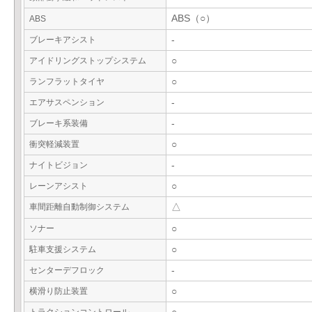
ABS（○）
ABS
ブレーキアシスト
-
アイドリングストップシステム
○
ランフラットタイヤ
○
エアサスペンション
-
ブレーキ系装備
-
衝突軽減装置
○
ナイトビジョン
-
レーンアシスト
○
車間距離自動制御システム
△
ソナー
○
駐車支援システム
○
センターデフロック
-
横滑り防止装置
○