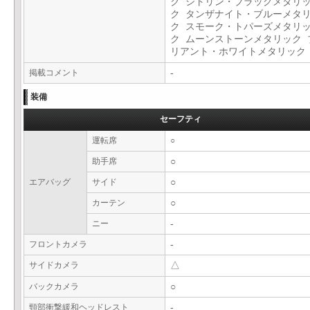
ク シトリン・ブラックメタリ
ク タンザナイト・ブルーメタ
ク スモーク・トパーズメタリ
ク ムーンストーンメタリック 
リアント・ホワイトメタリッ
掲載コメント
-
装備
セーフティ
運転席
○
助手席
○
エアバッグ
サイド
○
カーテン
○
ニー
-
フロントカメラ
-
サイドカメラ
△
バックカメラ
○
頸部衝撃緩和ヘッドレスト
-