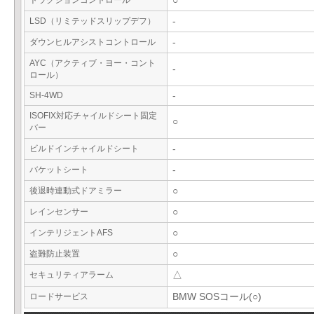
トラクションコントロール
○
LSD（リミテッドスリップデフ）
-
ダウンヒルアシストコントロール
-
AYC（アクティブ・ヨー・コント
-
ロール）
SH-4WD
-
ISOFIX対応チャイルドシート固定
○
バー
ビルドインチャイルドシート
-
バケットシート
-
後退時連動式ドアミラー
○
レインセンサー
○
インテリジェントAFS
○
盗難防止装置
○
セキュリティアラーム
△
ロードサービス
BMW SOSコール(○)